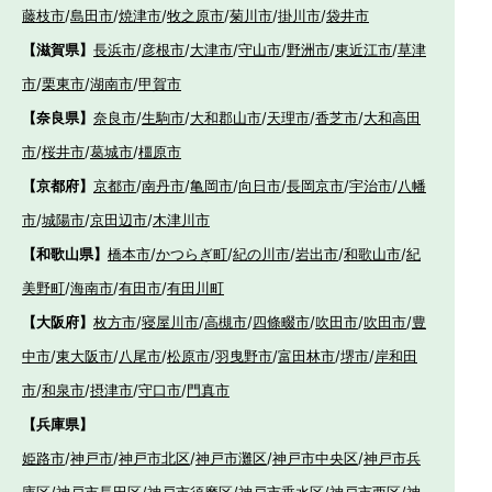
藤枝市
/
島田市
/
焼津市
/
牧之原市
/
菊川市
/
掛川市
/
袋井市
【滋賀県】
長浜市
/
彦根市
/
大津市
/
守山市
/
野洲市
/
東近江市
/
草津
市
/
栗東市
/
湖南市
/
甲賀市
【奈良県】
奈良市
/
生駒市
/
大和郡山市
/
天理市
/
香芝市
/
大和高田
市
/
桜井市
/
葛城市
/
橿原市
【京都府】
京都市
/
南丹市
/
亀岡市
/
向日市
/
長岡京市
/
宇治市
/
八幡
市
/
城陽市
/
京田辺市
/
木津川市
【和歌山県】
橋本市
/
かつらぎ町
/
紀の川市
/
岩出市
/
和歌山市
/
紀
美野町
/
海南市
/
有田市
/
有田川町
【大阪府】
枚方市
/
寝屋川市
/
高槻市
/
四條畷市
/
吹田市
/
吹田市
/
豊
中市
/
東大阪市
/
八尾市
/
松原市
/
羽曳野市
/
富田林市
/
堺市
/
岸和田
市
/
和泉市
/
摂津市
/
守口市
/
門真市
【兵庫県】
姫路市
/
神戸市
/
神戸市北区
/
神戸市灘区
/
神戸市中央区
/
神戸市兵