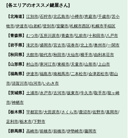
[各エリアのオススメ鍵屋さん]
【北海道】
江別市
/
石狩市
/
北広島市
/
小樽市
/
恵庭市
/
千歳市
/
苫小
牧市
/
伊達市
/
白老町
/
登別市
/
室蘭市
/
札幌市西区
/
札幌市手稲区
【青森県】
むつ市
/
五所川原市
/
青森市
/
弘前市
/
十和田市
/
八戸市
【岩手県】
滝沢市
/
盛岡市
/
宮古市
/
花巻市
/
北上市
/
奥州市
/
一関市
【秋田県】
大館市
/
能代市
/
秋田市
/
大仙市
/
横手市
/
由利本荘市
【山形県】
村山市
/
寒河江市
/
東根市
/
天童市
/
山形市
/
上山市
【福島県】
伊達市
/
福島市
/
南相馬市
/
二本松市
/
会津若松市
/
郡山
市
/
須賀川市
/
白河市
/
いわき市
【茨城県】
土浦市
/
水戸市
/
古河市
/
坂東市
/
牛久市
/
取手市
/
龍ヶ崎
市
/
神栖市
【栃木県】
宇都宮市
/
大田原市
/
さくら市
/
鹿沼市
/
佐野市
/
真岡市
/
足利市
/
栃木市
/
下野市
【群馬県】
高崎市
/
前橋市
/
前橋市
/
伊勢崎市
/
藤岡市