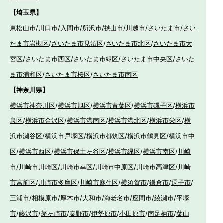
【埼玉県】
東松山市
/
川口市
/
入間市
/
所沢市
/
挟山市
/
川越市
/
さいたま市
/
さい
たま市岩槻区
/
さいたま市見沼区
/
さいたま市北区
/
さいたま市大
宮区
/
さいたま市西区
/
さいたま市緑区
/
さいたま市中央区
/
さいた
ま市浦和区
/
さいたま市桜区
/
さいたま市南区
【神奈川県】
横浜市神奈川区
/
横浜市旭区
/
横浜市青葉区
/
横浜市磯子区
/
横浜市
泉区
/
横浜市金沢区
/
横浜市港南区
/
横浜市港北区
/
横浜市栄区
/
横
浜市瀬谷区
/
横浜市戸塚区
/
横浜市都筑区
/
横浜市鶴見区
/
横浜市中
区
/
横浜市西区
/
横浜市保土ヶ谷区
/
横浜市緑区
/
横浜市南区
/
川崎
市
/
川崎市川崎区
/
川崎市幸区
/
川崎市中原区
/
川崎市高津区
/
川崎
市宮前区
/
川崎市多摩区
/
川崎市麻生区
/
横須賀市
/
鎌倉市
/
逗子市
/
三浦市
/
相模原市
/
厚木市
/
大和市
/
海老名市
/
座間市
/
綾瀬市
/
平塚
市
/
藤沢市
/
茅ヶ崎市
/
秦野市
/
伊勢原市
/
小田原市
/
南足柄市
/
葉山