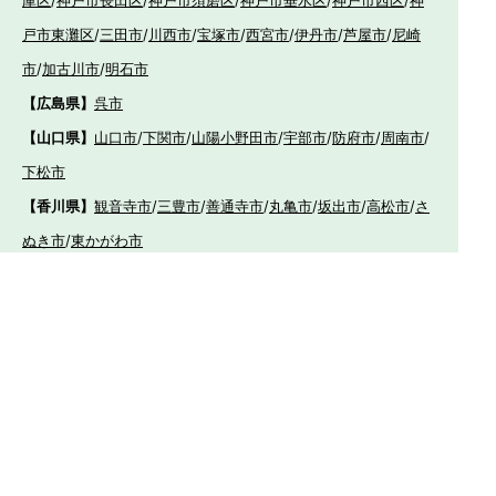
庫区
/
神戸市長田区
/
神戸市須磨区
/
神戸市垂水区
/
神戸市西区
/
神
戸市東灘区
/
三田市
/
川西市
/
宝塚市
/
西宮市
/
伊丹市
/
芦屋市
/
尼崎
市
/
加古川市
/
明石市
【広島県】
呉市
【山口県】
山口市
/
下関市
/
山陽小野田市
/
宇部市
/
防府市
/
周南市
/
下松市
【香川県】
観音寺市
/
三豊市
/
善通寺市
/
丸亀市
/
坂出市
/
高松市
/
さ
ぬき市
/
東かがわ市
【愛媛県】
伊予市
/
東温市
/
松山市
/
今治市
/
西条市
/
新居浜市
/
四国
中央市
【福岡県】
福岡市東区
/
福岡市南区
/
福岡市博多区
/
福岡市早良区
/
福岡市西
区
/
福岡市中央区
/
福岡市城南区
/
北九州市八幡西区
/
北九州市小倉
南区
/
北九州市小倉北区
/
北九州市門司区
/
北九州市若松区
/
北九州
市八幡東区
/
北九州市戸畑区
/
久留米市
/
飯塚市
/
大牟田市
/
春日市
/