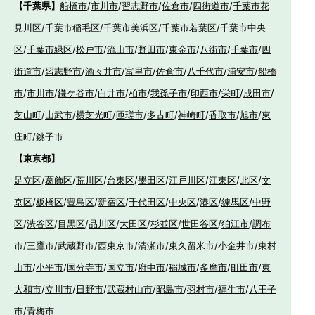
【千葉県】
船橋市
/
市川市
/
習志野市
/
佐倉市
/
四街道市
/
千葉市花
見川区
/
千葉市稲毛区
/
千葉市美浜区
/
千葉市若葉区
/
千葉市中央
区
/
千葉市緑区
/
松戸市
/
流山市
/
野田市
/
東金市
/
八街市
/
千葉市
/
四
街道市
/
習志野市
/
酒々井市
/
富里市
/
佐倉市
/
八千代市
/
浦安市
/
船橋
市
/
市川市
/
鎌ケ谷市
/
白井市
/
柏市
/
我孫子市
/
印西市
/
栄町
/
成田市
/
芝山町
/
山武市
/
横芝光町
/
匝瑳市
/
多古町
/
神崎町
/
香取市
/
旭市
/
東
庄町
/
銚子市
【東京都】
足立区
/
葛飾区
/
荒川区
/
台東区
/
墨田区
/
江戸川区
/
江東区
/
北区
/
文
京区
/
板橋区
/
豊島区
/
新宿区
/
千代田区
/
中央区
/
港区
/
練馬区
/
中野
区
/
渋谷区
/
目黒区
/
品川区
/
大田区
/
杉並区
/
世田谷区
/
狛江市
/
調布
市
/
三鷹市
/
武蔵野市
/
西東京市
/
清瀬市
/
東久留米市
/
小金井市
/
東村
山市
/
小平市
/
国分寺市
/
国立市
/
府中市
/
稲城市
/
多摩市
/
町田市
/
東
大和市
/
立川市
/
日野市
/
武蔵村山市
/
昭島市
/
羽村市
/
福生市
/
八王子
市
/
青梅市