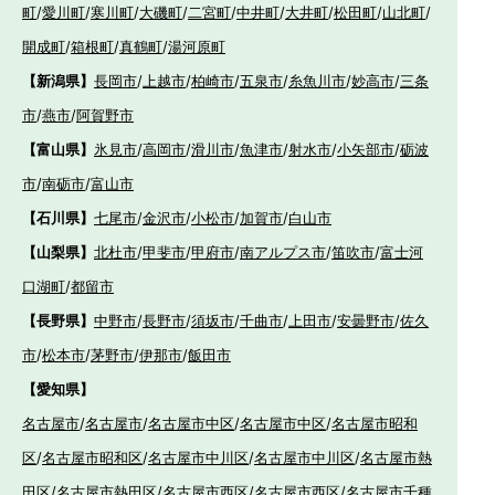
町
/
愛川町
/
寒川町
/
大磯町
/
二宮町
/
中井町
/
大井町
/
松田町
/
山北町
/
開成町
/
箱根町
/
真鶴町
/
湯河原町
【新潟県】
長岡市
/
上越市
/
柏崎市
/
五泉市
/
糸魚川市
/
妙高市
/
三条
市
/
燕市
/
阿賀野市
【富山県】
氷見市
/
高岡市
/
滑川市
/
魚津市
/
射水市
/
小矢部市
/
砺波
市
/
南砺市
/
富山市
【石川県】
七尾市
/
金沢市
/
小松市
/
加賀市
/
白山市
【山梨県】
北杜市
/
甲斐市
/
甲府市
/
南アルプス市
/
笛吹市
/
富士河
口湖町
/
都留市
【長野県】
中野市
/
長野市
/
須坂市
/
千曲市
/
上田市
/
安曇野市
/
佐久
市
/
松本市
/
茅野市
/
伊那市
/
飯田市
【愛知県】
名古屋市
/
名古屋市
/
名古屋市中区
/
名古屋市中区
/
名古屋市昭和
区
/
名古屋市昭和区
/
名古屋市中川区
/
名古屋市中川区
/
名古屋市熱
田区
/
名古屋市熱田区
/
名古屋市西区
/
名古屋市西区
/
名古屋市千種