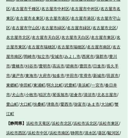
区
/
名古屋市千種区
/
名古屋市中村区
/
名古屋市中村区
/
名古屋市名
東区
/
名古屋市名東区
/
名古屋市港区
/
名古屋市港区
/
名古屋市守山
区
/
名古屋市守山区
/
名古屋市緑区
/
名古屋市緑区
/
名古屋市北区
/
名古屋市北区
/
名古屋市天白区
/
名古屋市天白区
/
名古屋市東区
/
名
古屋市東区
/
名古屋市瑞穂区
/
名古屋市瑞穂区
/
名古屋市南区
/
名古
屋市南区
/
岡崎市
/
知立市
/
安城市
/
みよし市
/
西尾市
/
蒲郡市
/
豊川
市
/
豊橋市
/
刈谷市
/
豊明市
/
高浜市
/
碧南市
/
豊田市
/
日進市
/
長久手
市
/
瀬戸市
/
東海市
/
大府市
/
知多市
/
半田市
/
常滑市
/
新城市
/
田原市
/
東郷町
/
幸田町
/
東浦町
/
阿久比町
/
武豊町
/
美浜町
/
一宮市
/
春日井
市
/
犬山市
/
小牧市
/
稲沢市
/
尾張旭市
/
岩倉市
/
清須市
/
北名古屋市
/
豊山町
/
大口町
/
扶桑町
/
津島市
/
愛西市
/
弥富市
/
あま市
/
大治町
/
蟹
江町
【静岡県】
浜松市天竜区
/
浜松市北区
/
浜松市浜北区
/
浜松市東区
/
浜松市西区
/
浜松市中区
/
浜松市南区
/
静岡市
/
清水区
/
葵区
/
駿河区
/