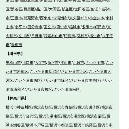
京区
/
板橋区
/
豊島区
/
新宿区
/
千代田区
/
中央区
/
港区
/
練馬区
/
中野
区
/
渋谷区
/
目黒区
/
品川区
/
大田区
/
杉並区
/
世田谷区
/
狛江市
/
調布
市
/
三鷹市
/
武蔵野市
/
西東京市
/
清瀬市
/
東久留米市
/
小金井市
/
東村
山市
/
小平市
/
国分寺市
/
国立市
/
府中市
/
稲城市
/
多摩市
/
町田市
/
東
大和市
/
立川市
/
日野市
/
武蔵村山市
/
昭島市
/
羽村市
/
福生市
/
八王子
市
/
青梅市
【埼玉県】
東松山市
/
川口市
/
入間市
/
所沢市
/
挟山市
/
川越市
/
さいたま市
/
さい
たま市岩槻区
/
さいたま市見沼区
/
さいたま市北区
/
さいたま市大
宮区
/
さいたま市西区
/
さいたま市緑区
/
さいたま市中央区
/
さいた
ま市浦和区
/
さいたま市桜区
/
さいたま市南区
【神奈川県】
横浜市神奈川区
/
横浜市旭区
/
横浜市青葉区
/
横浜市磯子区
/
横浜市
泉区
/
横浜市金沢区
/
横浜市港南区
/
横浜市港北区
/
横浜市栄区
/
横
浜市瀬谷区
/
横浜市戸塚区
/
横浜市都筑区
/
横浜市鶴見区
/
横浜市中