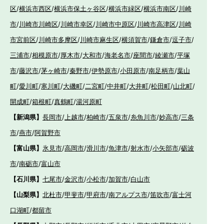
区
/
横浜市西区
/
横浜市保土ヶ谷区
/
横浜市緑区
/
横浜市南区
/
川崎
市
/
川崎市川崎区
/
川崎市幸区
/
川崎市中原区
/
川崎市高津区
/
川崎
市宮前区
/
川崎市多摩区
/
川崎市麻生区
/
横須賀市
/
鎌倉市
/
逗子市
/
三浦市
/
相模原市
/
厚木市
/
大和市
/
海老名市
/
座間市
/
綾瀬市
/
平塚
市
/
藤沢市
/
茅ヶ崎市
/
秦野市
/
伊勢原市
/
小田原市
/
南足柄市
/
葉山
町
/
愛川町
/
寒川町
/
大磯町
/
二宮町
/
中井町
/
大井町
/
松田町
/
山北町
/
開成町
/
箱根町
/
真鶴町
/
湯河原町
【新潟県】
長岡市
/
上越市
/
柏崎市
/
五泉市
/
糸魚川市
/
妙高市
/
三条
市
/
燕市
/
阿賀野市
【富山県】
氷見市
/
高岡市
/
滑川市
/
魚津市
/
射水市
/
小矢部市
/
砺波
市
/
南砺市
/
富山市
【石川県】
七尾市
/
金沢市
/
小松市
/
加賀市
/
白山市
【山梨県】
北杜市
/
甲斐市
/
甲府市
/
南アルプス市
/
笛吹市
/
富士河
口湖町
/
都留市