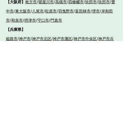
【大阪府】
枚方市
/
寝屋川市
/
高槻市
/
四條畷市
/
吹田市
/
吹田市
/
豊
中市
/
東大阪市
/
八尾市
/
松原市
/
羽曳野市
/
富田林市
/
堺市
/
岸和田
市
/
和泉市
/
摂津市
/
守口市
/
門真市
【兵庫県】
姫路市
/
神戸市
/
神戸市北区
/
神戸市灘区
/
神戸市中央区
/
神戸市兵
庫区
/
神戸市長田区
/
神戸市須磨区
/
神戸市垂水区
/
神戸市西区
/
神
戸市東灘区
/
三田市
/
川西市
/
宝塚市
/
西宮市
/
伊丹市
/
芦屋市
/
尼崎
市
/
加古川市
/
明石市
【広島県】
呉市
【山口県】
山口市
/
下関市
/
山陽小野田市
/
宇部市
/
防府市
/
周南市
/
下松市
【香川県】
観音寺市
/
三豊市
/
善通寺市
/
丸亀市
/
坂出市
/
高松市
/
さ
ぬき市
/
東かがわ市
【愛媛県】
伊予市
/
東温市
/
松山市
/
今治市
/
西条市
/
新居浜市
/
四国
中央市