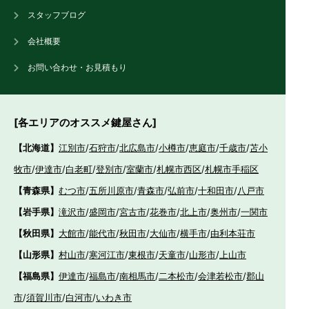
スタッフブログ
会社概要
お問い合わせ・お見積もり
[各エリアのオススメ鍵屋さん]
【北海道】
江別市
/
石狩市
/
北広島市
/
小樽市
/
恵庭市
/
千歳市
/
苫小
牧市
/
伊達市
/
白老町
/
登別市
/
室蘭市
/
札幌市西区
/
札幌市手稲区
【青森県】
むつ市
/
五所川原市
/
青森市
/
弘前市
/
十和田市
/
八戸市
【岩手県】
滝沢市
/
盛岡市
/
宮古市
/
花巻市
/
北上市
/
奥州市
/
一関市
【秋田県】
大館市
/
能代市
/
秋田市
/
大仙市
/
横手市
/
由利本荘市
【山形県】
村山市
/
寒河江市
/
東根市
/
天童市
/
山形市
/
上山市
【福島県】
伊達市
/
福島市
/
南相馬市
/
二本松市
/
会津若松市
/
郡山
市
/
須賀川市
/
白河市
/
いわき市