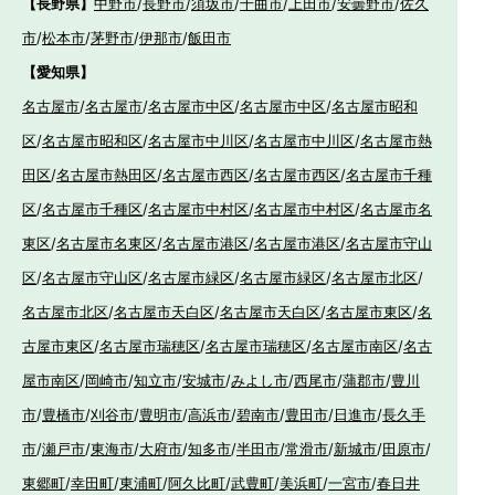
【長野県】
中野市
/
長野市
/
須坂市
/
千曲市
/
上田市
/
安曇野市
/
佐久
市
/
松本市
/
茅野市
/
伊那市
/
飯田市
【愛知県】
名古屋市
/
名古屋市
/
名古屋市中区
/
名古屋市中区
/
名古屋市昭和
区
/
名古屋市昭和区
/
名古屋市中川区
/
名古屋市中川区
/
名古屋市熱
田区
/
名古屋市熱田区
/
名古屋市西区
/
名古屋市西区
/
名古屋市千種
区
/
名古屋市千種区
/
名古屋市中村区
/
名古屋市中村区
/
名古屋市名
東区
/
名古屋市名東区
/
名古屋市港区
/
名古屋市港区
/
名古屋市守山
区
/
名古屋市守山区
/
名古屋市緑区
/
名古屋市緑区
/
名古屋市北区
/
名古屋市北区
/
名古屋市天白区
/
名古屋市天白区
/
名古屋市東区
/
名
古屋市東区
/
名古屋市瑞穂区
/
名古屋市瑞穂区
/
名古屋市南区
/
名古
屋市南区
/
岡崎市
/
知立市
/
安城市
/
みよし市
/
西尾市
/
蒲郡市
/
豊川
市
/
豊橋市
/
刈谷市
/
豊明市
/
高浜市
/
碧南市
/
豊田市
/
日進市
/
長久手
市
/
瀬戸市
/
東海市
/
大府市
/
知多市
/
半田市
/
常滑市
/
新城市
/
田原市
/
東郷町
/
幸田町
/
東浦町
/
阿久比町
/
武豊町
/
美浜町
/
一宮市
/
春日井