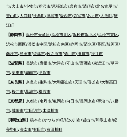
市
/
犬山市
/
小牧市
/
稲沢市
/
尾張旭市
/
岩倉市
/
清須市
/
北名古屋市
/
豊山町
/
大口町
/
扶桑町
/
津島市
/
愛西市
/
弥富市
/
あま市
/
大治町
/
蟹
江町
【静岡県】
浜松市天竜区
/
浜松市北区
/
浜松市浜北区
/
浜松市東区
/
浜松市西区
/
浜松市中区
/
浜松市南区
/
静岡市
/
清水区
/
葵区
/
駿河区
/
藤枝市
/
島田市
/
焼津市
/
牧之原市
/
菊川市
/
掛川市
/
袋井市
【滋賀県】
長浜市
/
彦根市
/
大津市
/
守山市
/
野洲市
/
東近江市
/
草津
市
/
栗東市
/
湖南市
/
甲賀市
【奈良県】
奈良市
/
生駒市
/
大和郡山市
/
天理市
/
香芝市
/
大和高田
市
/
桜井市
/
葛城市
/
橿原市
【京都府】
京都市
/
南丹市
/
亀岡市
/
向日市
/
長岡京市
/
宇治市
/
八幡
市
/
城陽市
/
京田辺市
/
木津川市
【和歌山県】
橋本市
/
かつらぎ町
/
紀の川市
/
岩出市
/
和歌山市
/
紀
美野町
/
海南市
/
有田市
/
有田川町