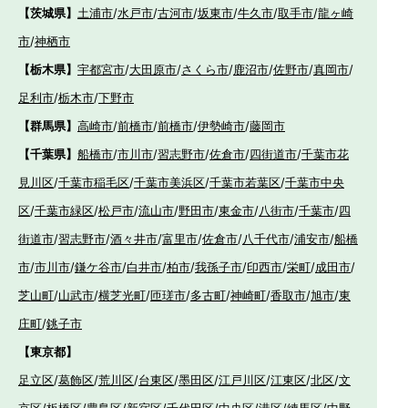
【茨城県】
土浦市
/
水戸市
/
古河市
/
坂東市
/
牛久市
/
取手市
/
龍ヶ崎
市
/
神栖市
【栃木県】
宇都宮市
/
大田原市
/
さくら市
/
鹿沼市
/
佐野市
/
真岡市
/
足利市
/
栃木市
/
下野市
【群馬県】
高崎市
/
前橋市
/
前橋市
/
伊勢崎市
/
藤岡市
【千葉県】
船橋市
/
市川市
/
習志野市
/
佐倉市
/
四街道市
/
千葉市花
見川区
/
千葉市稲毛区
/
千葉市美浜区
/
千葉市若葉区
/
千葉市中央
区
/
千葉市緑区
/
松戸市
/
流山市
/
野田市
/
東金市
/
八街市
/
千葉市
/
四
街道市
/
習志野市
/
酒々井市
/
富里市
/
佐倉市
/
八千代市
/
浦安市
/
船橋
市
/
市川市
/
鎌ケ谷市
/
白井市
/
柏市
/
我孫子市
/
印西市
/
栄町
/
成田市
/
芝山町
/
山武市
/
横芝光町
/
匝瑳市
/
多古町
/
神崎町
/
香取市
/
旭市
/
東
庄町
/
銚子市
【東京都】
足立区
/
葛飾区
/
荒川区
/
台東区
/
墨田区
/
江戸川区
/
江東区
/
北区
/
文