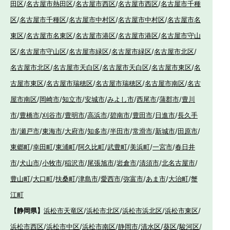
田区
/
名古屋市熱田区
/
名古屋市西区
/
名古屋市西区
/
名古屋市千種
区
/
名古屋市千種区
/
名古屋市中村区
/
名古屋市中村区
/
名古屋市名
東区
/
名古屋市名東区
/
名古屋市港区
/
名古屋市港区
/
名古屋市守山
区
/
名古屋市守山区
/
名古屋市緑区
/
名古屋市緑区
/
名古屋市北区
/
名古屋市北区
/
名古屋市天白区
/
名古屋市天白区
/
名古屋市東区
/
名
古屋市東区
/
名古屋市瑞穂区
/
名古屋市瑞穂区
/
名古屋市南区
/
名古
屋市南区
/
岡崎市
/
知立市
/
安城市
/
みよし市
/
西尾市
/
蒲郡市
/
豊川
市
/
豊橋市
/
刈谷市
/
豊明市
/
高浜市
/
碧南市
/
豊田市
/
日進市
/
長久手
市
/
瀬戸市
/
東海市
/
大府市
/
知多市
/
半田市
/
常滑市
/
新城市
/
田原市
/
東郷町
/
幸田町
/
東浦町
/
阿久比町
/
武豊町
/
美浜町
/
一宮市
/
春日井
市
/
犬山市
/
小牧市
/
稲沢市
/
尾張旭市
/
岩倉市
/
清須市
/
北名古屋市
/
豊山町
/
大口町
/
扶桑町
/
津島市
/
愛西市
/
弥富市
/
あま市
/
大治町
/
蟹
江町
【静岡県】
浜松市天竜区
/
浜松市北区
/
浜松市浜北区
/
浜松市東区
/
浜松市西区
/
浜松市中区
/
浜松市南区
/
静岡市
/
清水区
/
葵区
/
駿河区
/