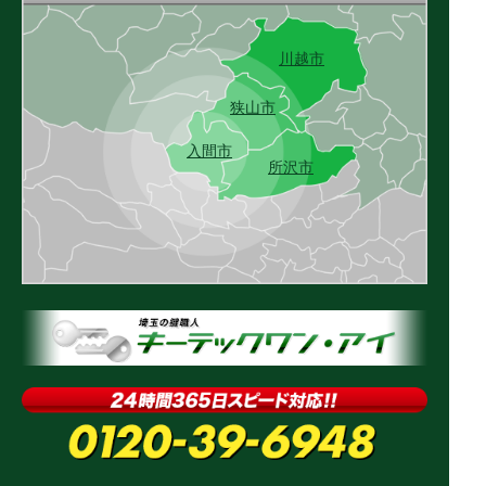
2023.06.05
川越市
2008年 プジョー 207 鍵紛失 鍵作成
狭山市
入間市
所沢市