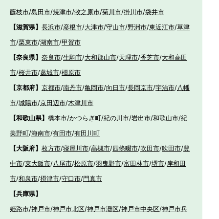
藤枝市
/
島田市
/
焼津市
/
牧之原市
/
菊川市
/
掛川市
/
袋井市
【滋賀県】
長浜市
/
彦根市
/
大津市
/
守山市
/
野洲市
/
東近江市
/
草津
市
/
栗東市
/
湖南市
/
甲賀市
【奈良県】
奈良市
/
生駒市
/
大和郡山市
/
天理市
/
香芝市
/
大和高田
市
/
桜井市
/
葛城市
/
橿原市
【京都府】
京都市
/
南丹市
/
亀岡市
/
向日市
/
長岡京市
/
宇治市
/
八幡
市
/
城陽市
/
京田辺市
/
木津川市
【和歌山県】
橋本市
/
かつらぎ町
/
紀の川市
/
岩出市
/
和歌山市
/
紀
美野町
/
海南市
/
有田市
/
有田川町
【大阪府】
枚方市
/
寝屋川市
/
高槻市
/
四條畷市
/
吹田市
/
吹田市
/
豊
中市
/
東大阪市
/
八尾市
/
松原市
/
羽曳野市
/
富田林市
/
堺市
/
岸和田
市
/
和泉市
/
摂津市
/
守口市
/
門真市
【兵庫県】
姫路市
/
神戸市
/
神戸市北区
/
神戸市灘区
/
神戸市中央区
/
神戸市兵