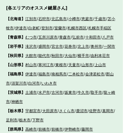
[各エリアのオススメ鍵屋さん]
【北海道】
江別市
/
石狩市
/
北広島市
/
小樽市
/
恵庭市
/
千歳市
/
苫小
牧市
/
伊達市
/
白老町
/
登別市
/
室蘭市
/
札幌市西区
/
札幌市手稲区
【青森県】
むつ市
/
五所川原市
/
青森市
/
弘前市
/
十和田市
/
八戸市
【岩手県】
滝沢市
/
盛岡市
/
宮古市
/
花巻市
/
北上市
/
奥州市
/
一関市
【秋田県】
大館市
/
能代市
/
秋田市
/
大仙市
/
横手市
/
由利本荘市
【山形県】
村山市
/
寒河江市
/
東根市
/
天童市
/
山形市
/
上山市
【福島県】
伊達市
/
福島市
/
南相馬市
/
二本松市
/
会津若松市
/
郡山
市
/
須賀川市
/
白河市
/
いわき市
【茨城県】
土浦市
/
水戸市
/
古河市
/
坂東市
/
牛久市
/
取手市
/
龍ヶ崎
市
/
神栖市
【栃木県】
宇都宮市
/
大田原市
/
さくら市
/
鹿沼市
/
佐野市
/
真岡市
/
足利市
/
栃木市
/
下野市
【群馬県】
高崎市
/
前橋市
/
前橋市
/
伊勢崎市
/
藤岡市