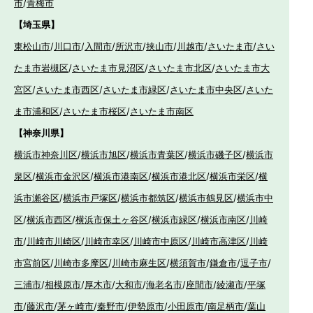
市
/
青梅市
【埼玉県】
東松山市
/
川口市
/
入間市
/
所沢市
/
挟山市
/
川越市
/
さいたま市
/
さい
たま市岩槻区
/
さいたま市見沼区
/
さいたま市北区
/
さいたま市大
宮区
/
さいたま市西区
/
さいたま市緑区
/
さいたま市中央区
/
さいた
ま市浦和区
/
さいたま市桜区
/
さいたま市南区
【神奈川県】
横浜市神奈川区
/
横浜市旭区
/
横浜市青葉区
/
横浜市磯子区
/
横浜市
泉区
/
横浜市金沢区
/
横浜市港南区
/
横浜市港北区
/
横浜市栄区
/
横
浜市瀬谷区
/
横浜市戸塚区
/
横浜市都筑区
/
横浜市鶴見区
/
横浜市中
区
/
横浜市西区
/
横浜市保土ヶ谷区
/
横浜市緑区
/
横浜市南区
/
川崎
市
/
川崎市川崎区
/
川崎市幸区
/
川崎市中原区
/
川崎市高津区
/
川崎
市宮前区
/
川崎市多摩区
/
川崎市麻生区
/
横須賀市
/
鎌倉市
/
逗子市
/
三浦市
/
相模原市
/
厚木市
/
大和市
/
海老名市
/
座間市
/
綾瀬市
/
平塚
市
/
藤沢市
/
茅ヶ崎市
/
秦野市
/
伊勢原市
/
小田原市
/
南足柄市
/
葉山