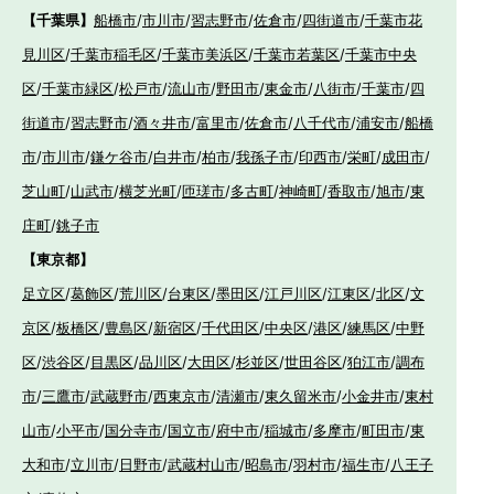
【千葉県】
船橋市
/
市川市
/
習志野市
/
佐倉市
/
四街道市
/
千葉市花
見川区
/
千葉市稲毛区
/
千葉市美浜区
/
千葉市若葉区
/
千葉市中央
区
/
千葉市緑区
/
松戸市
/
流山市
/
野田市
/
東金市
/
八街市
/
千葉市
/
四
街道市
/
習志野市
/
酒々井市
/
富里市
/
佐倉市
/
八千代市
/
浦安市
/
船橋
市
/
市川市
/
鎌ケ谷市
/
白井市
/
柏市
/
我孫子市
/
印西市
/
栄町
/
成田市
/
芝山町
/
山武市
/
横芝光町
/
匝瑳市
/
多古町
/
神崎町
/
香取市
/
旭市
/
東
庄町
/
銚子市
【東京都】
足立区
/
葛飾区
/
荒川区
/
台東区
/
墨田区
/
江戸川区
/
江東区
/
北区
/
文
京区
/
板橋区
/
豊島区
/
新宿区
/
千代田区
/
中央区
/
港区
/
練馬区
/
中野
区
/
渋谷区
/
目黒区
/
品川区
/
大田区
/
杉並区
/
世田谷区
/
狛江市
/
調布
市
/
三鷹市
/
武蔵野市
/
西東京市
/
清瀬市
/
東久留米市
/
小金井市
/
東村
山市
/
小平市
/
国分寺市
/
国立市
/
府中市
/
稲城市
/
多摩市
/
町田市
/
東
大和市
/
立川市
/
日野市
/
武蔵村山市
/
昭島市
/
羽村市
/
福生市
/
八王子