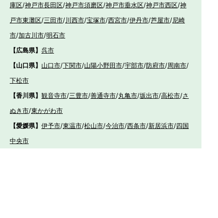
庫区
/
神戸市長田区
/
神戸市須磨区
/
神戸市垂水区
/
神戸市西区
/
神
戸市東灘区
/
三田市
/
川西市
/
宝塚市
/
西宮市
/
伊丹市
/
芦屋市
/
尼崎
市
/
加古川市
/
明石市
【広島県】
呉市
【山口県】
山口市
/
下関市
/
山陽小野田市
/
宇部市
/
防府市
/
周南市
/
下松市
【香川県】
観音寺市
/
三豊市
/
善通寺市
/
丸亀市
/
坂出市
/
高松市
/
さ
ぬき市
/
東かがわ市
【愛媛県】
伊予市
/
東温市
/
松山市
/
今治市
/
西条市
/
新居浜市
/
四国
中央市
【福岡県】
福岡市東区
/
福岡市南区
/
福岡市博多区
/
福岡市早良区
/
福岡市西
区
/
福岡市中央区
/
福岡市城南区
/
北九州市八幡西区
/
北九州市小倉
南区
/
北九州市小倉北区
/
北九州市門司区
/
北九州市若松区
/
北九州
市八幡東区
/
北九州市戸畑区
/
久留米市
/
飯塚市
/
大牟田市
/
春日市
/