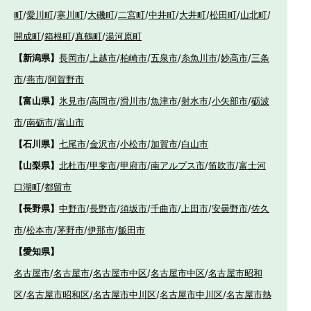
町
/
愛川町
/
寒川町
/
大磯町
/
二宮町
/
中井町
/
大井町
/
松田町
/
山北町
/
開成町
/
箱根町
/
真鶴町
/
湯河原町
【新潟県】
長岡市
/
上越市
/
柏崎市
/
五泉市
/
糸魚川市
/
妙高市
/
三条
市
/
燕市
/
阿賀野市
【富山県】
氷見市
/
高岡市
/
滑川市
/
魚津市
/
射水市
/
小矢部市
/
砺波
市
/
南砺市
/
富山市
【石川県】
七尾市
/
金沢市
/
小松市
/
加賀市
/
白山市
【山梨県】
北杜市
/
甲斐市
/
甲府市
/
南アルプス市
/
笛吹市
/
富士河
口湖町
/
都留市
【長野県】
中野市
/
長野市
/
須坂市
/
千曲市
/
上田市
/
安曇野市
/
佐久
市
/
松本市
/
茅野市
/
伊那市
/
飯田市
【愛知県】
名古屋市
/
名古屋市
/
名古屋市中区
/
名古屋市中区
/
名古屋市昭和
区
/
名古屋市昭和区
/
名古屋市中川区
/
名古屋市中川区
/
名古屋市熱