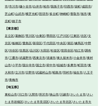
市
/
市川市
/
鎌ケ谷市
/
白井市
/
柏市
/
我孫子市
/
印西市
/
栄町
/
成田市
/
芝山町
/
山武市
/
横芝光町
/
匝瑳市
/
多古町
/
神崎町
/
香取市
/
旭市
/
東
庄町
/
銚子市
【東京都】
足立区
/
葛飾区
/
荒川区
/
台東区
/
墨田区
/
江戸川区
/
江東区
/
北区
/
文
京区
/
板橋区
/
豊島区
/
新宿区
/
千代田区
/
中央区
/
港区
/
練馬区
/
中野
区
/
渋谷区
/
目黒区
/
品川区
/
大田区
/
杉並区
/
世田谷区
/
狛江市
/
調布
市
/
三鷹市
/
武蔵野市
/
西東京市
/
清瀬市
/
東久留米市
/
小金井市
/
東村
山市
/
小平市
/
国分寺市
/
国立市
/
府中市
/
稲城市
/
多摩市
/
町田市
/
東
大和市
/
立川市
/
日野市
/
武蔵村山市
/
昭島市
/
羽村市
/
福生市
/
八王子
市
/
青梅市
【埼玉県】
東松山市
/
川口市
/
入間市
/
所沢市
/
挟山市
/
川越市
/
さいたま市
/
さい
たま市岩槻区
/
さいたま市見沼区
/
さいたま市北区
/
さいたま市大