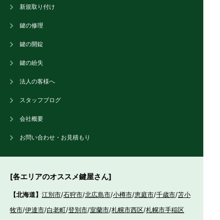
新規取り付け
鍵の修理
鍵の開錠
鍵の紛失
法人の客様へ
スタッフブログ
会社概要
お問い合わせ・お見積もり
[各エリアのオススメ鍵屋さん]
【北海道】
江別市
/
石狩市
/
北広島市
/
小樽市
/
恵庭市
/
千歳市
/
苫小
牧市
/
伊達市
/
白老町
/
登別市
/
室蘭市
/
札幌市西区
/
札幌市手稲区