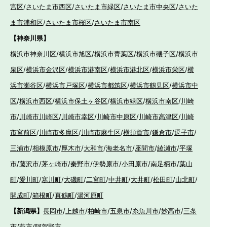
宮区
/
さいたま市西区
/
さいたま市緑区
/
さいたま市中央区
/
さいた
ま市浦和区
/
さいたま市桜区
/
さいたま市南区
【神奈川県】
横浜市神奈川区
/
横浜市旭区
/
横浜市青葉区
/
横浜市磯子区
/
横浜市
泉区
/
横浜市金沢区
/
横浜市港南区
/
横浜市港北区
/
横浜市栄区
/
横
浜市瀬谷区
/
横浜市戸塚区
/
横浜市都筑区
/
横浜市鶴見区
/
横浜市中
区
/
横浜市西区
/
横浜市保土ヶ谷区
/
横浜市緑区
/
横浜市南区
/
川崎
市
/
川崎市川崎区
/
川崎市幸区
/
川崎市中原区
/
川崎市高津区
/
川崎
市宮前区
/
川崎市多摩区
/
川崎市麻生区
/
横須賀市
/
鎌倉市
/
逗子市
/
三浦市
/
相模原市
/
厚木市
/
大和市
/
海老名市
/
座間市
/
綾瀬市
/
平塚
市
/
藤沢市
/
茅ヶ崎市
/
秦野市
/
伊勢原市
/
小田原市
/
南足柄市
/
葉山
町
/
愛川町
/
寒川町
/
大磯町
/
二宮町
/
中井町
/
大井町
/
松田町
/
山北町
/
開成町
/
箱根町
/
真鶴町
/
湯河原町
【新潟県】
長岡市
/
上越市
/
柏崎市
/
五泉市
/
糸魚川市
/
妙高市
/
三条
市
/
燕市
/
阿賀野市