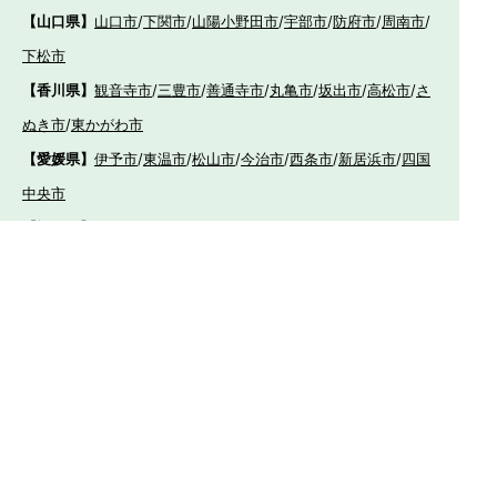
【山口県】
山口市
/
下関市
/
山陽小野田市
/
宇部市
/
防府市
/
周南市
/
下松市
【香川県】
観音寺市
/
三豊市
/
善通寺市
/
丸亀市
/
坂出市
/
高松市
/
さ
ぬき市
/
東かがわ市
【愛媛県】
伊予市
/
東温市
/
松山市
/
今治市
/
西条市
/
新居浜市
/
四国
中央市
【福岡県】
福岡市東区
/
福岡市南区
/
福岡市博多区
/
福岡市早良区
/
福岡市西
区
/
福岡市中央区
/
福岡市城南区
/
北九州市八幡西区
/
北九州市小倉
南区
/
北九州市小倉北区
/
北九州市門司区
/
北九州市若松区
/
北九州
市八幡東区
/
北九州市戸畑区
/
久留米市
/
飯塚市
/
大牟田市
/
春日市
/
筑紫野市
/
糸島市
/
宗像市
/
大野城市
/
柳川市
/
太宰府市
/
行橋市
/
八女
市
/
小郡市
/
古賀市
/
直方市
/
朝倉市
/
福津市
/
田川市
/
筑後市
/
中間市
/
嘉麻市
/
みやま市
/
大川市
/
うきは市
/
宮若市
/
豊前市
/
那珂川町
/
志免