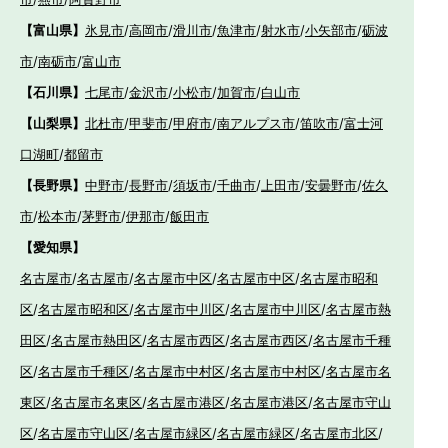
【富山県】
氷見市
/
高岡市
/
滑川市
/
魚津市
/
射水市
/
小矢部市
/
砺波
市
/
南砺市
/
富山市
【石川県】
七尾市
/
金沢市
/
小松市
/
加賀市
/
白山市
【山梨県】
北杜市
/
甲斐市
/
甲府市
/
南アルプス市
/
笛吹市
/
富士河
口湖町
/
都留市
【長野県】
中野市
/
長野市
/
須坂市
/
千曲市
/
上田市
/
安曇野市
/
佐久
市
/
松本市
/
茅野市
/
伊那市
/
飯田市
【愛知県】
名古屋市
/
名古屋市
/
名古屋市中区
/
名古屋市中区
/
名古屋市昭和
区
/
名古屋市昭和区
/
名古屋市中川区
/
名古屋市中川区
/
名古屋市熱
田区
/
名古屋市熱田区
/
名古屋市西区
/
名古屋市西区
/
名古屋市千種
区
/
名古屋市千種区
/
名古屋市中村区
/
名古屋市中村区
/
名古屋市名
東区
/
名古屋市名東区
/
名古屋市港区
/
名古屋市港区
/
名古屋市守山
区
/
名古屋市守山区
/
名古屋市緑区
/
名古屋市緑区
/
名古屋市北区
/