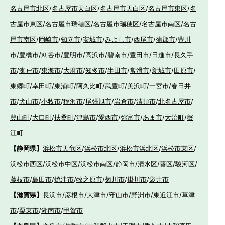
名古屋市北区
/
名古屋市天白区
/
名古屋市天白区
/
名古屋市東区
/
名
古屋市東区
/
名古屋市瑞穂区
/
名古屋市瑞穂区
/
名古屋市南区
/
名古
屋市南区
/
岡崎市
/
知立市
/
安城市
/
みよし市
/
西尾市
/
蒲郡市
/
豊川
市
/
豊橋市
/
刈谷市
/
豊明市
/
高浜市
/
碧南市
/
豊田市
/
日進市
/
長久手
市
/
瀬戸市
/
東海市
/
大府市
/
知多市
/
半田市
/
常滑市
/
新城市
/
田原市
/
東郷町
/
幸田町
/
東浦町
/
阿久比町
/
武豊町
/
美浜町
/
一宮市
/
春日井
市
/
犬山市
/
小牧市
/
稲沢市
/
尾張旭市
/
岩倉市
/
清須市
/
北名古屋市
/
豊山町
/
大口町
/
扶桑町
/
津島市
/
愛西市
/
弥富市
/
あま市
/
大治町
/
蟹
江町
【静岡県】
浜松市天竜区
/
浜松市北区
/
浜松市浜北区
/
浜松市東区
/
浜松市西区
/
浜松市中区
/
浜松市南区
/
静岡市
/
清水区
/
葵区
/
駿河区
/
藤枝市
/
島田市
/
焼津市
/
牧之原市
/
菊川市
/
掛川市
/
袋井市
【滋賀県】
長浜市
/
彦根市
/
大津市
/
守山市
/
野洲市
/
東近江市
/
草津
市
/
栗東市
/
湖南市
/
甲賀市