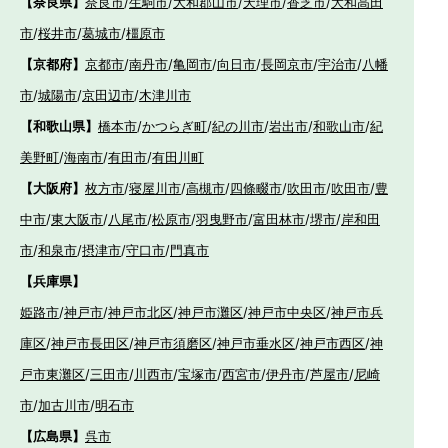
【奈良県】
奈良市
/
生駒市
/
大和郡山市
/
天理市
/
香芝市
/
大和高田
市
/
桜井市
/
葛城市
/
橿原市
【京都府】
京都市
/
南丹市
/
亀岡市
/
向日市
/
長岡京市
/
宇治市
/
八幡
市
/
城陽市
/
京田辺市
/
木津川市
【和歌山県】
橋本市
/
かつらぎ町
/
紀の川市
/
岩出市
/
和歌山市
/
紀
美野町
/
海南市
/
有田市
/
有田川町
【大阪府】
枚方市
/
寝屋川市
/
高槻市
/
四條畷市
/
吹田市
/
吹田市
/
豊
中市
/
東大阪市
/
八尾市
/
松原市
/
羽曳野市
/
富田林市
/
堺市
/
岸和田
市
/
和泉市
/
摂津市
/
守口市
/
門真市
【兵庫県】
姫路市
/
神戸市
/
神戸市北区
/
神戸市灘区
/
神戸市中央区
/
神戸市兵
庫区
/
神戸市長田区
/
神戸市須磨区
/
神戸市垂水区
/
神戸市西区
/
神
戸市東灘区
/
三田市
/
川西市
/
宝塚市
/
西宮市
/
伊丹市
/
芦屋市
/
尼崎
市
/
加古川市
/
明石市
【広島県】
呉市