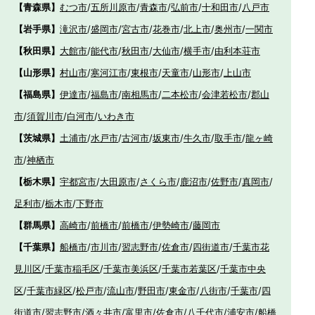
【青森県】
むつ市
/
五所川原市
/
青森市
/
弘前市
/
十和田市
/
八戸市
【岩手県】
滝沢市
/
盛岡市
/
宮古市
/
花巻市
/
北上市
/
奥州市
/
一関市
【秋田県】
大館市
/
能代市
/
秋田市
/
大仙市
/
横手市
/
由利本荘市
【山形県】
村山市
/
寒河江市
/
東根市
/
天童市
/
山形市
/
上山市
【福島県】
伊達市
/
福島市
/
南相馬市
/
二本松市
/
会津若松市
/
郡山
市
/
須賀川市
/
白河市
/
いわき市
【茨城県】
土浦市
/
水戸市
/
古河市
/
坂東市
/
牛久市
/
取手市
/
龍ヶ崎
市
/
神栖市
【栃木県】
宇都宮市
/
大田原市
/
さくら市
/
鹿沼市
/
佐野市
/
真岡市
/
足利市
/
栃木市
/
下野市
【群馬県】
高崎市
/
前橋市
/
前橋市
/
伊勢崎市
/
藤岡市
【千葉県】
船橋市
/
市川市
/
習志野市
/
佐倉市
/
四街道市
/
千葉市花
見川区
/
千葉市稲毛区
/
千葉市美浜区
/
千葉市若葉区
/
千葉市中央
区
/
千葉市緑区
/
松戸市
/
流山市
/
野田市
/
東金市
/
八街市
/
千葉市
/
四
街道市
/
習志野市
/
酒々井市
/
富里市
/
佐倉市
/
八千代市
/
浦安市
/
船橋