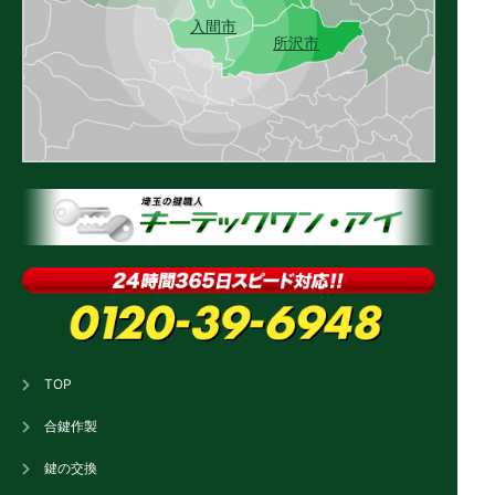
入間市
所沢市
TOP
合鍵作製
鍵の交換