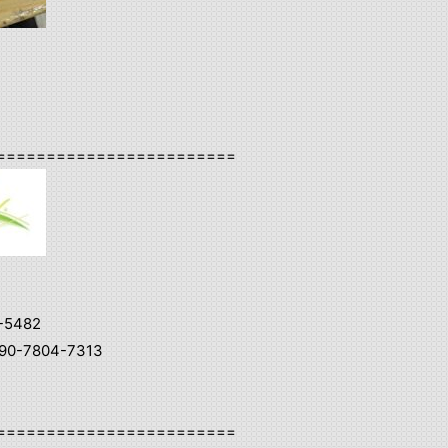
========================
-5482
0-7804-7313
========================