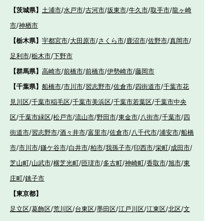
【茨城県】
土浦市
/
水戸市
/
古河市
/
坂東市
/
牛久市
/
取手市
/
龍ヶ崎
市
/
神栖市
【栃木県】
宇都宮市
/
大田原市
/
さくら市
/
鹿沼市
/
佐野市
/
真岡市
/
足利市
/
栃木市
/
下野市
【群馬県】
高崎市
/
前橋市
/
前橋市
/
伊勢崎市
/
藤岡市
【千葉県】
船橋市
/
市川市
/
習志野市
/
佐倉市
/
四街道市
/
千葉市花
見川区
/
千葉市稲毛区
/
千葉市美浜区
/
千葉市若葉区
/
千葉市中央
区
/
千葉市緑区
/
松戸市
/
流山市
/
野田市
/
東金市
/
八街市
/
千葉市
/
四
街道市
/
習志野市
/
酒々井市
/
富里市
/
佐倉市
/
八千代市
/
浦安市
/
船橋
市
/
市川市
/
鎌ケ谷市
/
白井市
/
柏市
/
我孫子市
/
印西市
/
栄町
/
成田市
/
芝山町
/
山武市
/
横芝光町
/
匝瑳市
/
多古町
/
神崎町
/
香取市
/
旭市
/
東
庄町
/
銚子市
【東京都】
足立区
/
葛飾区
/
荒川区
/
台東区
/
墨田区
/
江戸川区
/
江東区
/
北区
/
文