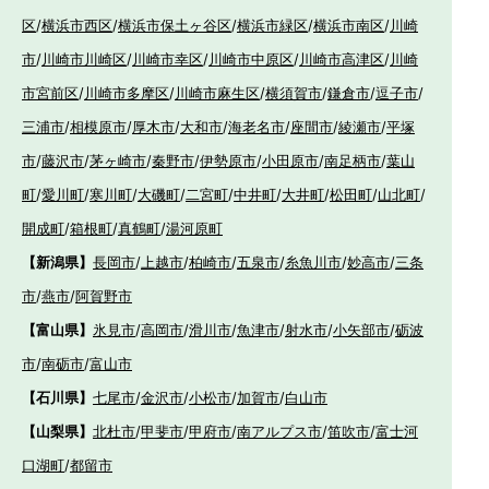
区
/
横浜市西区
/
横浜市保土ヶ谷区
/
横浜市緑区
/
横浜市南区
/
川崎
市
/
川崎市川崎区
/
川崎市幸区
/
川崎市中原区
/
川崎市高津区
/
川崎
市宮前区
/
川崎市多摩区
/
川崎市麻生区
/
横須賀市
/
鎌倉市
/
逗子市
/
三浦市
/
相模原市
/
厚木市
/
大和市
/
海老名市
/
座間市
/
綾瀬市
/
平塚
市
/
藤沢市
/
茅ヶ崎市
/
秦野市
/
伊勢原市
/
小田原市
/
南足柄市
/
葉山
町
/
愛川町
/
寒川町
/
大磯町
/
二宮町
/
中井町
/
大井町
/
松田町
/
山北町
/
開成町
/
箱根町
/
真鶴町
/
湯河原町
【新潟県】
長岡市
/
上越市
/
柏崎市
/
五泉市
/
糸魚川市
/
妙高市
/
三条
市
/
燕市
/
阿賀野市
【富山県】
氷見市
/
高岡市
/
滑川市
/
魚津市
/
射水市
/
小矢部市
/
砺波
市
/
南砺市
/
富山市
【石川県】
七尾市
/
金沢市
/
小松市
/
加賀市
/
白山市
【山梨県】
北杜市
/
甲斐市
/
甲府市
/
南アルプス市
/
笛吹市
/
富士河
口湖町
/
都留市