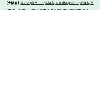
【大阪府】
枚方市
/
寝屋川市
/
高槻市
/
四條畷市
/
吹田市
/
吹田市
/
豊
中市
/
東大阪市
/
八尾市
/
松原市
/
羽曳野市
/
富田林市
/
堺市
/
岸和田
市
/
和泉市
/
摂津市
/
守口市
/
門真市
【兵庫県】
姫路市
/
神戸市
/
神戸市北区
/
神戸市灘区
/
神戸市中央区
/
神戸市兵
庫区
/
神戸市長田区
/
神戸市須磨区
/
神戸市垂水区
/
神戸市西区
/
神
戸市東灘区
/
三田市
/
川西市
/
宝塚市
/
西宮市
/
伊丹市
/
芦屋市
/
尼崎
市
/
加古川市
/
明石市
【広島県】
呉市
【山口県】
山口市
/
下関市
/
山陽小野田市
/
宇部市
/
防府市
/
周南市
/
下松市
【香川県】
観音寺市
/
三豊市
/
善通寺市
/
丸亀市
/
坂出市
/
高松市
/
さ
ぬき市
/
東かがわ市
【愛媛県】
伊予市
/
東温市
/
松山市
/
今治市
/
西条市
/
新居浜市
/
四国
中央市