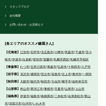
スタッフブログ
会社概要
お問い合わせ・お見積もり
[各エリアのオススメ鍵屋さん]
【北海道】
江別市
/
石狩市
/
北広島市
/
小樽市
/
恵庭市
/
千歳市
/
苫小
牧市
/
伊達市
/
白老町
/
登別市
/
室蘭市
/
札幌市西区
/
札幌市手稲区
【青森県】
むつ市
/
五所川原市
/
青森市
/
弘前市
/
十和田市
/
八戸市
【岩手県】
滝沢市
/
盛岡市
/
宮古市
/
花巻市
/
北上市
/
奥州市
/
一関市
【秋田県】
大館市
/
能代市
/
秋田市
/
大仙市
/
横手市
/
由利本荘市
【山形県】
村山市
/
寒河江市
/
東根市
/
天童市
/
山形市
/
上山市
【福島県】
伊達市
/
福島市
/
南相馬市
/
二本松市
/
会津若松市
/
郡山
市
/
須賀川市
/
白河市
/
いわき市