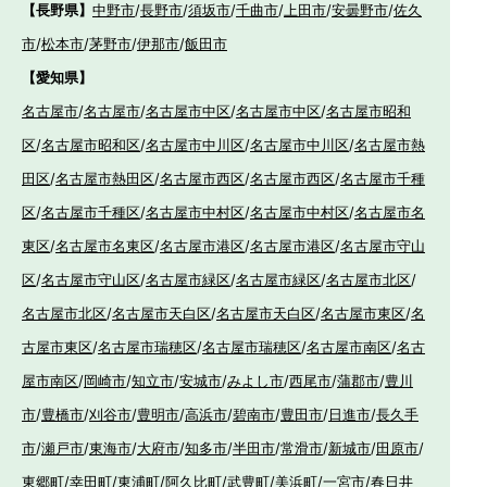
【長野県】
中野市
/
長野市
/
須坂市
/
千曲市
/
上田市
/
安曇野市
/
佐久
市
/
松本市
/
茅野市
/
伊那市
/
飯田市
【愛知県】
名古屋市
/
名古屋市
/
名古屋市中区
/
名古屋市中区
/
名古屋市昭和
区
/
名古屋市昭和区
/
名古屋市中川区
/
名古屋市中川区
/
名古屋市熱
田区
/
名古屋市熱田区
/
名古屋市西区
/
名古屋市西区
/
名古屋市千種
区
/
名古屋市千種区
/
名古屋市中村区
/
名古屋市中村区
/
名古屋市名
東区
/
名古屋市名東区
/
名古屋市港区
/
名古屋市港区
/
名古屋市守山
区
/
名古屋市守山区
/
名古屋市緑区
/
名古屋市緑区
/
名古屋市北区
/
名古屋市北区
/
名古屋市天白区
/
名古屋市天白区
/
名古屋市東区
/
名
古屋市東区
/
名古屋市瑞穂区
/
名古屋市瑞穂区
/
名古屋市南区
/
名古
屋市南区
/
岡崎市
/
知立市
/
安城市
/
みよし市
/
西尾市
/
蒲郡市
/
豊川
市
/
豊橋市
/
刈谷市
/
豊明市
/
高浜市
/
碧南市
/
豊田市
/
日進市
/
長久手
市
/
瀬戸市
/
東海市
/
大府市
/
知多市
/
半田市
/
常滑市
/
新城市
/
田原市
/
東郷町
/
幸田町
/
東浦町
/
阿久比町
/
武豊町
/
美浜町
/
一宮市
/
春日井