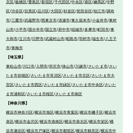
京区
/
板橋区
/
豊島区
/
新宿区
/
千代田区
/
中央区
/
港区
/
練馬区
/
中野
区
/
渋谷区
/
目黒区
/
品川区
/
大田区
/
杉並区
/
世田谷区
/
狛江市
/
調布
市
/
三鷹市
/
武蔵野市
/
西東京市
/
清瀬市
/
東久留米市
/
小金井市
/
東村
山市
/
小平市
/
国分寺市
/
国立市
/
府中市
/
稲城市
/
多摩市
/
町田市
/
東
大和市
/
立川市
/
日野市
/
武蔵村山市
/
昭島市
/
羽村市
/
福生市
/
八王子
市
/
青梅市
【埼玉県】
東松山市
/
川口市
/
入間市
/
所沢市
/
挟山市
/
川越市
/
さいたま市
/
さい
たま市岩槻区
/
さいたま市見沼区
/
さいたま市北区
/
さいたま市大
宮区
/
さいたま市西区
/
さいたま市緑区
/
さいたま市中央区
/
さいた
ま市浦和区
/
さいたま市桜区
/
さいたま市南区
【神奈川県】
横浜市神奈川区
/
横浜市旭区
/
横浜市青葉区
/
横浜市磯子区
/
横浜市
泉区
/
横浜市金沢区
/
横浜市港南区
/
横浜市港北区
/
横浜市栄区
/
横
浜市瀬谷区
/
横浜市戸塚区
/
横浜市都筑区
/
横浜市鶴見区
/
横浜市中