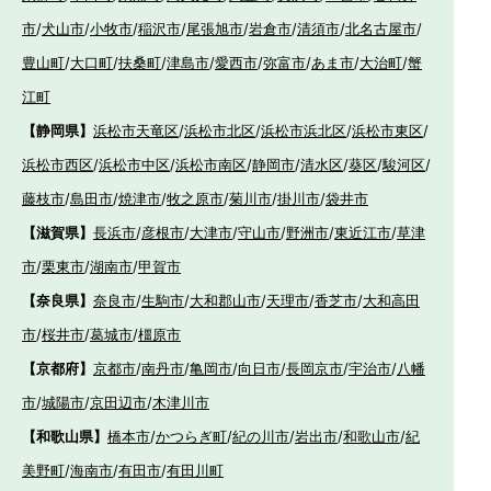
市
/
犬山市
/
小牧市
/
稲沢市
/
尾張旭市
/
岩倉市
/
清須市
/
北名古屋市
/
豊山町
/
大口町
/
扶桑町
/
津島市
/
愛西市
/
弥富市
/
あま市
/
大治町
/
蟹
江町
【静岡県】
浜松市天竜区
/
浜松市北区
/
浜松市浜北区
/
浜松市東区
/
浜松市西区
/
浜松市中区
/
浜松市南区
/
静岡市
/
清水区
/
葵区
/
駿河区
/
藤枝市
/
島田市
/
焼津市
/
牧之原市
/
菊川市
/
掛川市
/
袋井市
【滋賀県】
長浜市
/
彦根市
/
大津市
/
守山市
/
野洲市
/
東近江市
/
草津
市
/
栗東市
/
湖南市
/
甲賀市
【奈良県】
奈良市
/
生駒市
/
大和郡山市
/
天理市
/
香芝市
/
大和高田
市
/
桜井市
/
葛城市
/
橿原市
【京都府】
京都市
/
南丹市
/
亀岡市
/
向日市
/
長岡京市
/
宇治市
/
八幡
市
/
城陽市
/
京田辺市
/
木津川市
【和歌山県】
橋本市
/
かつらぎ町
/
紀の川市
/
岩出市
/
和歌山市
/
紀
美野町
/
海南市
/
有田市
/
有田川町