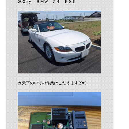
2005ｙ ＢＭＷ Ｚ４ Ｅ８５
炎天下の中での作業はこたえます(;’∀’)