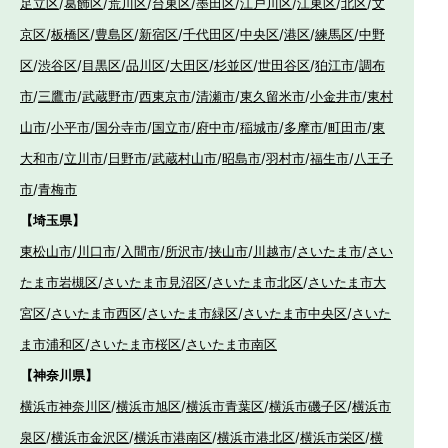
足立区
/
葛飾区
/
荒川区
/
台東区
/
墨田区
/
江戸川区
/
江東区
/
北区
/
文
京区
/
板橋区
/
豊島区
/
新宿区
/
千代田区
/
中央区
/
港区
/
練馬区
/
中野
区
/
渋谷区
/
目黒区
/
品川区
/
大田区
/
杉並区
/
世田谷区
/
狛江市
/
調布
市
/
三鷹市
/
武蔵野市
/
西東京市
/
清瀬市
/
東久留米市
/
小金井市
/
東村
山市
/
小平市
/
国分寺市
/
国立市
/
府中市
/
稲城市
/
多摩市
/
町田市
/
東
大和市
/
立川市
/
日野市
/
武蔵村山市
/
昭島市
/
羽村市
/
福生市
/
八王子
市
/
青梅市
【埼玉県】
東松山市
/
川口市
/
入間市
/
所沢市
/
挟山市
/
川越市
/
さいたま市
/
さい
たま市岩槻区
/
さいたま市見沼区
/
さいたま市北区
/
さいたま市大
宮区
/
さいたま市西区
/
さいたま市緑区
/
さいたま市中央区
/
さいた
ま市浦和区
/
さいたま市桜区
/
さいたま市南区
【神奈川県】
横浜市神奈川区
/
横浜市旭区
/
横浜市青葉区
/
横浜市磯子区
/
横浜市
泉区
/
横浜市金沢区
/
横浜市港南区
/
横浜市港北区
/
横浜市栄区
/
横