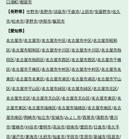
口湖町
/
都留市
【長野県】
中野市
/
長野市
/
須坂市
/
千曲市
/
上田市
/
安曇野市
/
佐久
市
/
松本市
/
茅野市
/
伊那市
/
飯田市
【愛知県】
名古屋市
/
名古屋市
/
名古屋市中区
/
名古屋市中区
/
名古屋市昭和
区
/
名古屋市昭和区
/
名古屋市中川区
/
名古屋市中川区
/
名古屋市熱
田区
/
名古屋市熱田区
/
名古屋市西区
/
名古屋市西区
/
名古屋市千種
区
/
名古屋市千種区
/
名古屋市中村区
/
名古屋市中村区
/
名古屋市名
東区
/
名古屋市名東区
/
名古屋市港区
/
名古屋市港区
/
名古屋市守山
区
/
名古屋市守山区
/
名古屋市緑区
/
名古屋市緑区
/
名古屋市北区
/
名古屋市北区
/
名古屋市天白区
/
名古屋市天白区
/
名古屋市東区
/
名
古屋市東区
/
名古屋市瑞穂区
/
名古屋市瑞穂区
/
名古屋市南区
/
名古
屋市南区
/
岡崎市
/
知立市
/
安城市
/
みよし市
/
西尾市
/
蒲郡市
/
豊川
市
/
豊橋市
/
刈谷市
/
豊明市
/
高浜市
/
碧南市
/
豊田市
/
日進市
/
長久手
市
/
瀬戸市
/
東海市
/
大府市
/
知多市
/
半田市
/
常滑市
/
新城市
/
田原市
/