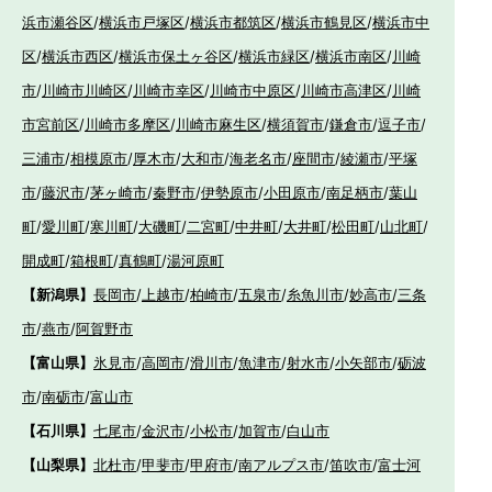
浜市瀬谷区
/
横浜市戸塚区
/
横浜市都筑区
/
横浜市鶴見区
/
横浜市中
区
/
横浜市西区
/
横浜市保土ヶ谷区
/
横浜市緑区
/
横浜市南区
/
川崎
市
/
川崎市川崎区
/
川崎市幸区
/
川崎市中原区
/
川崎市高津区
/
川崎
市宮前区
/
川崎市多摩区
/
川崎市麻生区
/
横須賀市
/
鎌倉市
/
逗子市
/
三浦市
/
相模原市
/
厚木市
/
大和市
/
海老名市
/
座間市
/
綾瀬市
/
平塚
市
/
藤沢市
/
茅ヶ崎市
/
秦野市
/
伊勢原市
/
小田原市
/
南足柄市
/
葉山
町
/
愛川町
/
寒川町
/
大磯町
/
二宮町
/
中井町
/
大井町
/
松田町
/
山北町
/
開成町
/
箱根町
/
真鶴町
/
湯河原町
【新潟県】
長岡市
/
上越市
/
柏崎市
/
五泉市
/
糸魚川市
/
妙高市
/
三条
市
/
燕市
/
阿賀野市
【富山県】
氷見市
/
高岡市
/
滑川市
/
魚津市
/
射水市
/
小矢部市
/
砺波
市
/
南砺市
/
富山市
【石川県】
七尾市
/
金沢市
/
小松市
/
加賀市
/
白山市
【山梨県】
北杜市
/
甲斐市
/
甲府市
/
南アルプス市
/
笛吹市
/
富士河