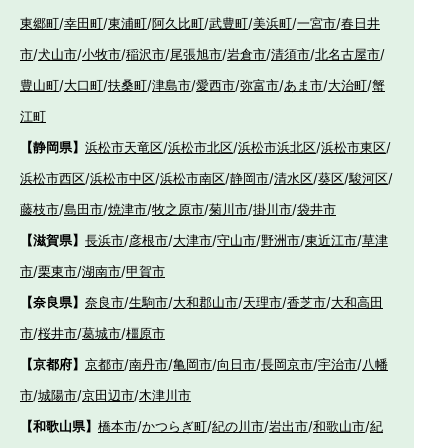
東郷町
/
幸田町
/
東浦町
/
阿久比町
/
武豊町
/
美浜町
/
一宮市
/
春日井
市
/
犬山市
/
小牧市
/
稲沢市
/
尾張旭市
/
岩倉市
/
清須市
/
北名古屋市
/
豊山町
/
大口町
/
扶桑町
/
津島市
/
愛西市
/
弥富市
/
あま市
/
大治町
/
蟹
江町
【静岡県】
浜松市天竜区
/
浜松市北区
/
浜松市浜北区
/
浜松市東区
/
浜松市西区
/
浜松市中区
/
浜松市南区
/
静岡市
/
清水区
/
葵区
/
駿河区
/
藤枝市
/
島田市
/
焼津市
/
牧之原市
/
菊川市
/
掛川市
/
袋井市
【滋賀県】
長浜市
/
彦根市
/
大津市
/
守山市
/
野洲市
/
東近江市
/
草津
市
/
栗東市
/
湖南市
/
甲賀市
【奈良県】
奈良市
/
生駒市
/
大和郡山市
/
天理市
/
香芝市
/
大和高田
市
/
桜井市
/
葛城市
/
橿原市
【京都府】
京都市
/
南丹市
/
亀岡市
/
向日市
/
長岡京市
/
宇治市
/
八幡
市
/
城陽市
/
京田辺市
/
木津川市
【和歌山県】
橋本市
/
かつらぎ町
/
紀の川市
/
岩出市
/
和歌山市
/
紀