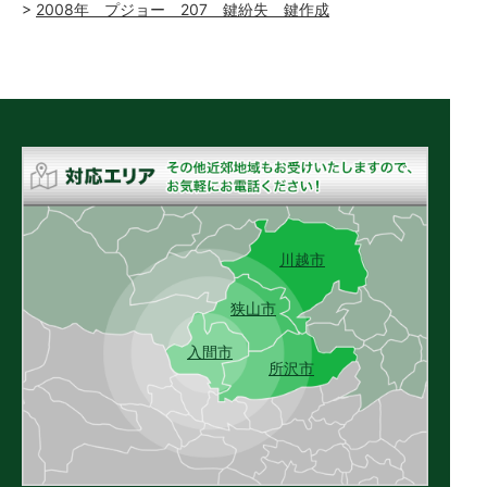
2008年 プジョー 207 鍵紛失 鍵作成
川越市
狭山市
入間市
所沢市