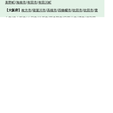
美野町
/
海南市
/
有田市
/
有田川町
【大阪府】
枚方市
/
寝屋川市
/
高槻市
/
四條畷市
/
吹田市
/
吹田市
/
豊
中市
/
東大阪市
/
八尾市
/
松原市
/
羽曳野市
/
富田林市
/
堺市
/
岸和田
市
/
和泉市
/
摂津市
/
守口市
/
門真市
【兵庫県】
姫路市
/
神戸市
/
神戸市北区
/
神戸市灘区
/
神戸市中央区
/
神戸市兵
庫区
/
神戸市長田区
/
神戸市須磨区
/
神戸市垂水区
/
神戸市西区
/
神
戸市東灘区
/
三田市
/
川西市
/
宝塚市
/
西宮市
/
伊丹市
/
芦屋市
/
尼崎
市
/
加古川市
/
明石市
【広島県】
呉市
【山口県】
山口市
/
下関市
/
山陽小野田市
/
宇部市
/
防府市
/
周南市
/
下松市
【香川県】
観音寺市
/
三豊市
/
善通寺市
/
丸亀市
/
坂出市
/
高松市
/
さ
ぬき市
/
東かがわ市
【愛媛県】
伊予市
/
東温市
/
松山市
/
今治市
/
西条市
/
新居浜市
/
四国