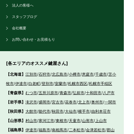
法人の客様へ
スタッフブログ
会社概要
お問い合わせ・お見積もり
[各エリアのオススメ鍵屋さん]
【北海道】
江別市
/
石狩市
/
北広島市
/
小樽市
/
恵庭市
/
千歳市
/
苫小
牧市
/
伊達市
/
白老町
/
登別市
/
室蘭市
/
札幌市西区
/
札幌市手稲区
【青森県】
むつ市
/
五所川原市
/
青森市
/
弘前市
/
十和田市
/
八戸市
【岩手県】
滝沢市
/
盛岡市
/
宮古市
/
花巻市
/
北上市
/
奥州市
/
一関市
【秋田県】
大館市
/
能代市
/
秋田市
/
大仙市
/
横手市
/
由利本荘市
【山形県】
村山市
/
寒河江市
/
東根市
/
天童市
/
山形市
/
上山市
【福島県】
伊達市
/
福島市
/
南相馬市
/
二本松市
/
会津若松市
/
郡山