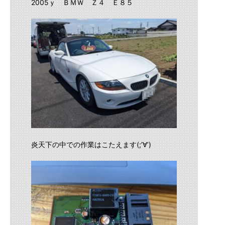
2005ｙ ＢＭＷ Ｚ４ Ｅ８５
炎天下の中での作業はこたえます(;’∀’)