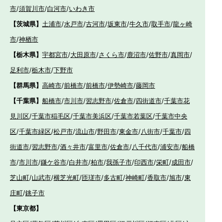
市
/
須賀川市
/
白河市
/
いわき市
【茨城県】
土浦市
/
水戸市
/
古河市
/
坂東市
/
牛久市
/
取手市
/
龍ヶ崎
市
/
神栖市
【栃木県】
宇都宮市
/
大田原市
/
さくら市
/
鹿沼市
/
佐野市
/
真岡市
/
足利市
/
栃木市
/
下野市
【群馬県】
高崎市
/
前橋市
/
前橋市
/
伊勢崎市
/
藤岡市
【千葉県】
船橋市
/
市川市
/
習志野市
/
佐倉市
/
四街道市
/
千葉市花
見川区
/
千葉市稲毛区
/
千葉市美浜区
/
千葉市若葉区
/
千葉市中央
区
/
千葉市緑区
/
松戸市
/
流山市
/
野田市
/
東金市
/
八街市
/
千葉市
/
四
街道市
/
習志野市
/
酒々井市
/
富里市
/
佐倉市
/
八千代市
/
浦安市
/
船橋
市
/
市川市
/
鎌ケ谷市
/
白井市
/
柏市
/
我孫子市
/
印西市
/
栄町
/
成田市
/
芝山町
/
山武市
/
横芝光町
/
匝瑳市
/
多古町
/
神崎町
/
香取市
/
旭市
/
東
庄町
/
銚子市
【東京都】