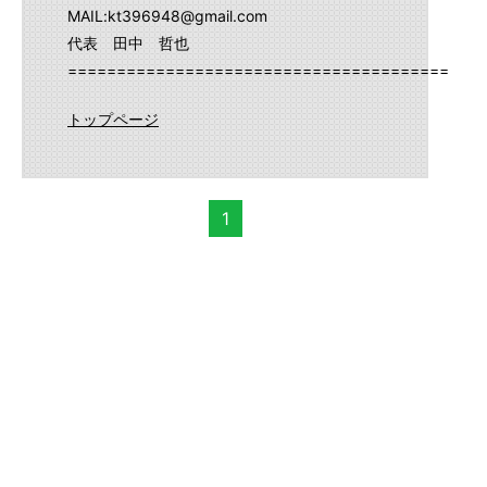
MAIL:kt396948@gmail.com
代表 田中 哲也
==========================================
トップページ
1
カテゴリー
ALFA ROMEO
(2)
BMW
(4)
Cadillac
(1)
Chevrolet
(3)
CHRYSLER
(3)
DAIHATSU
(8)