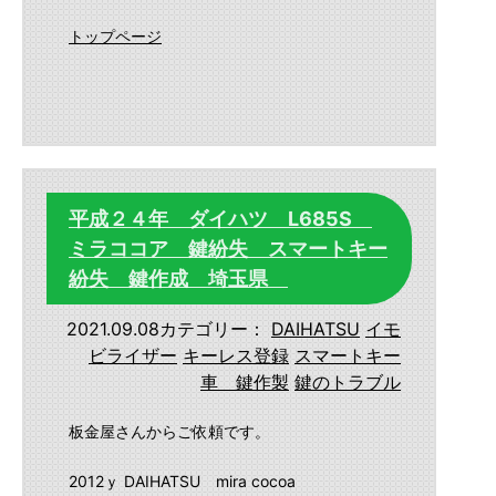
トップページ
平成２４年 ダイハツ L685S
ミラココア 鍵紛失 スマートキー
紛失 鍵作成 埼玉県
2021.09.08
カテゴリー：
DAIHATSU
イモ
ビライザー
キーレス登録
スマートキー
車 鍵作製
鍵のトラブル
板金屋さんからご依頼です。
2012ｙ DAIHATSU mira cocoa