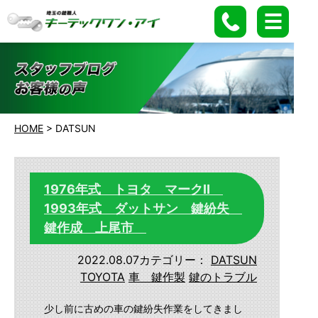
HOME
>
DATSUN
1976年式 トヨタ マークⅡ
1993年式 ダットサン 鍵紛失
鍵作成 上尾市
2022.08.07
カテゴリー：
DATSUN
TOYOTA
車 鍵作製
鍵のトラブル
少し前に古めの車の鍵紛失作業をしてきまし