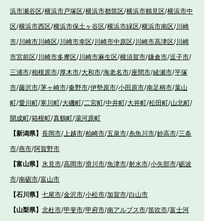
浜市瀬谷区
/
横浜市戸塚区
/
横浜市都筑区
/
横浜市鶴見区
/
横浜市中
区
/
横浜市西区
/
横浜市保土ヶ谷区
/
横浜市緑区
/
横浜市南区
/
川崎
市
/
川崎市川崎区
/
川崎市幸区
/
川崎市中原区
/
川崎市高津区
/
川崎
市宮前区
/
川崎市多摩区
/
川崎市麻生区
/
横須賀市
/
鎌倉市
/
逗子市
/
三浦市
/
相模原市
/
厚木市
/
大和市
/
海老名市
/
座間市
/
綾瀬市
/
平塚
市
/
藤沢市
/
茅ヶ崎市
/
秦野市
/
伊勢原市
/
小田原市
/
南足柄市
/
葉山
町
/
愛川町
/
寒川町
/
大磯町
/
二宮町
/
中井町
/
大井町
/
松田町
/
山北町
/
開成町
/
箱根町
/
真鶴町
/
湯河原町
【新潟県】
長岡市
/
上越市
/
柏崎市
/
五泉市
/
糸魚川市
/
妙高市
/
三条
市
/
燕市
/
阿賀野市
【富山県】
氷見市
/
高岡市
/
滑川市
/
魚津市
/
射水市
/
小矢部市
/
砺波
市
/
南砺市
/
富山市
【石川県】
七尾市
/
金沢市
/
小松市
/
加賀市
/
白山市
【山梨県】
北杜市
/
甲斐市
/
甲府市
/
南アルプス市
/
笛吹市
/
富士河