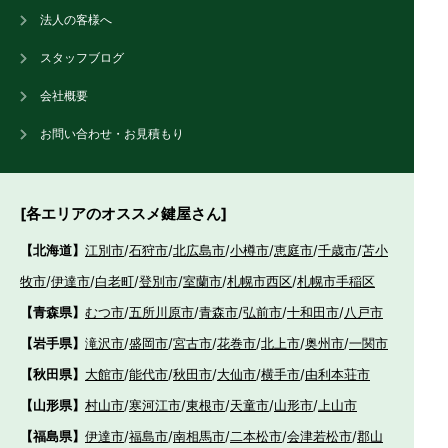
法人の客様へ
スタッフブログ
会社概要
お問い合わせ・お見積もり
[各エリアのオススメ鍵屋さん]
【北海道】
江別市
/
石狩市
/
北広島市
/
小樽市
/
恵庭市
/
千歳市
/
苫小
牧市
/
伊達市
/
白老町
/
登別市
/
室蘭市
/
札幌市西区
/
札幌市手稲区
【青森県】
むつ市
/
五所川原市
/
青森市
/
弘前市
/
十和田市
/
八戸市
【岩手県】
滝沢市
/
盛岡市
/
宮古市
/
花巻市
/
北上市
/
奥州市
/
一関市
【秋田県】
大館市
/
能代市
/
秋田市
/
大仙市
/
横手市
/
由利本荘市
【山形県】
村山市
/
寒河江市
/
東根市
/
天童市
/
山形市
/
上山市
【福島県】
伊達市
/
福島市
/
南相馬市
/
二本松市
/
会津若松市
/
郡山