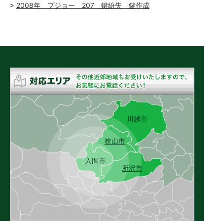
2008年 プジョー 207 鍵紛失 鍵作成
川越市
狭山市
入間市
所沢市