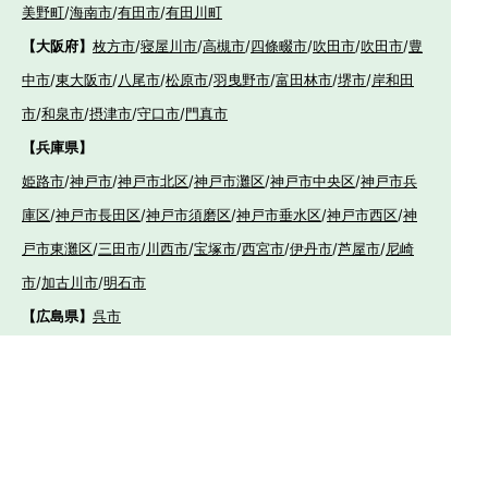
美野町
/
海南市
/
有田市
/
有田川町
【大阪府】
枚方市
/
寝屋川市
/
高槻市
/
四條畷市
/
吹田市
/
吹田市
/
豊
中市
/
東大阪市
/
八尾市
/
松原市
/
羽曳野市
/
富田林市
/
堺市
/
岸和田
市
/
和泉市
/
摂津市
/
守口市
/
門真市
【兵庫県】
姫路市
/
神戸市
/
神戸市北区
/
神戸市灘区
/
神戸市中央区
/
神戸市兵
庫区
/
神戸市長田区
/
神戸市須磨区
/
神戸市垂水区
/
神戸市西区
/
神
戸市東灘区
/
三田市
/
川西市
/
宝塚市
/
西宮市
/
伊丹市
/
芦屋市
/
尼崎
市
/
加古川市
/
明石市
【広島県】
呉市
【山口県】
山口市
/
下関市
/
山陽小野田市
/
宇部市
/
防府市
/
周南市
/
下松市
【香川県】
観音寺市
/
三豊市
/
善通寺市
/
丸亀市
/
坂出市
/
高松市
/
さ
ぬき市
/
東かがわ市
【愛媛県】
伊予市
/
東温市
/
松山市
/
今治市
/
西条市
/
新居浜市
/
四国