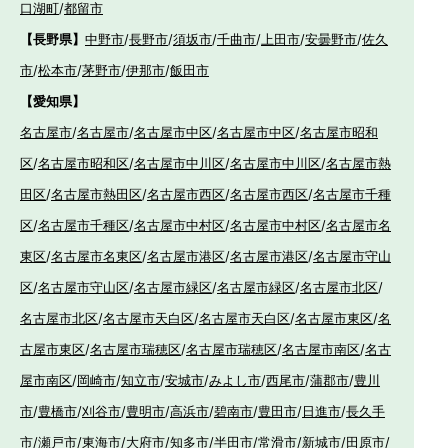
口湖町
/
都留市
【長野県】
中野市
/
長野市
/
須坂市
/
千曲市
/
上田市
/
安曇野市
/
佐久
市
/
松本市
/
茅野市
/
伊那市
/
飯田市
【愛知県】
名古屋市
/
名古屋市
/
名古屋市中区
/
名古屋市中区
/
名古屋市昭和
区
/
名古屋市昭和区
/
名古屋市中川区
/
名古屋市中川区
/
名古屋市熱
田区
/
名古屋市熱田区
/
名古屋市西区
/
名古屋市西区
/
名古屋市千種
区
/
名古屋市千種区
/
名古屋市中村区
/
名古屋市中村区
/
名古屋市名
東区
/
名古屋市名東区
/
名古屋市港区
/
名古屋市港区
/
名古屋市守山
区
/
名古屋市守山区
/
名古屋市緑区
/
名古屋市緑区
/
名古屋市北区
/
名古屋市北区
/
名古屋市天白区
/
名古屋市天白区
/
名古屋市東区
/
名
古屋市東区
/
名古屋市瑞穂区
/
名古屋市瑞穂区
/
名古屋市南区
/
名古
屋市南区
/
岡崎市
/
知立市
/
安城市
/
みよし市
/
西尾市
/
蒲郡市
/
豊川
市
/
豊橋市
/
刈谷市
/
豊明市
/
高浜市
/
碧南市
/
豊田市
/
日進市
/
長久手
市
/
瀬戸市
/
東海市
/
大府市
/
知多市
/
半田市
/
常滑市
/
新城市
/
田原市
/