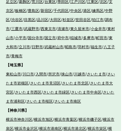
足立区
/
葛飾区
/
荒川区
/
台東区
/
墨田区
/
江戸川区
/
江東区
/
北区
/
文
京区
/
板橋区
/
豊島区
/
新宿区
/
千代田区
/
中央区
/
港区
/
練馬区
/
中野
区
/
渋谷区
/
目黒区
/
品川区
/
大田区
/
杉並区
/
世田谷区
/
狛江市
/
調布
市
/
三鷹市
/
武蔵野市
/
西東京市
/
清瀬市
/
東久留米市
/
小金井市
/
東村
山市
/
小平市
/
国分寺市
/
国立市
/
府中市
/
稲城市
/
多摩市
/
町田市
/
東
大和市
/
立川市
/
日野市
/
武蔵村山市
/
昭島市
/
羽村市
/
福生市
/
八王子
市
/
青梅市
【埼玉県】
東松山市
/
川口市
/
入間市
/
所沢市
/
挟山市
/
川越市
/
さいたま市
/
さい
たま市岩槻区
/
さいたま市見沼区
/
さいたま市北区
/
さいたま市大
宮区
/
さいたま市西区
/
さいたま市緑区
/
さいたま市中央区
/
さいた
ま市浦和区
/
さいたま市桜区
/
さいたま市南区
【神奈川県】
横浜市神奈川区
/
横浜市旭区
/
横浜市青葉区
/
横浜市磯子区
/
横浜市
泉区
/
横浜市金沢区
/
横浜市港南区
/
横浜市港北区
/
横浜市栄区
/
横