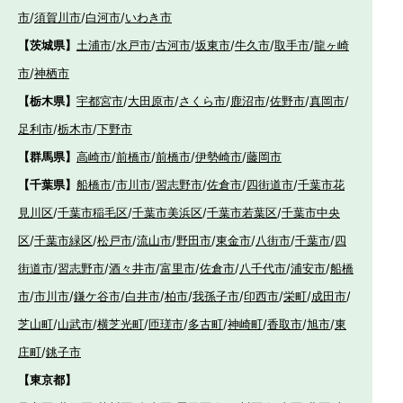
市
/
須賀川市
/
白河市
/
いわき市
【茨城県】
土浦市
/
水戸市
/
古河市
/
坂東市
/
牛久市
/
取手市
/
龍ヶ崎
市
/
神栖市
【栃木県】
宇都宮市
/
大田原市
/
さくら市
/
鹿沼市
/
佐野市
/
真岡市
/
足利市
/
栃木市
/
下野市
【群馬県】
高崎市
/
前橋市
/
前橋市
/
伊勢崎市
/
藤岡市
【千葉県】
船橋市
/
市川市
/
習志野市
/
佐倉市
/
四街道市
/
千葉市花
見川区
/
千葉市稲毛区
/
千葉市美浜区
/
千葉市若葉区
/
千葉市中央
区
/
千葉市緑区
/
松戸市
/
流山市
/
野田市
/
東金市
/
八街市
/
千葉市
/
四
街道市
/
習志野市
/
酒々井市
/
富里市
/
佐倉市
/
八千代市
/
浦安市
/
船橋
市
/
市川市
/
鎌ケ谷市
/
白井市
/
柏市
/
我孫子市
/
印西市
/
栄町
/
成田市
/
芝山町
/
山武市
/
横芝光町
/
匝瑳市
/
多古町
/
神崎町
/
香取市
/
旭市
/
東
庄町
/
銚子市
【東京都】