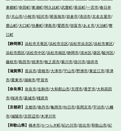
東郷町
/
幸田町
/
東浦町
/
阿久比町
/
武豊町
/
美浜町
/
一宮市
/
春日井
市
/
犬山市
/
小牧市
/
稲沢市
/
尾張旭市
/
岩倉市
/
清須市
/
北名古屋市
/
豊山町
/
大口町
/
扶桑町
/
津島市
/
愛西市
/
弥富市
/
あま市
/
大治町
/
蟹
江町
【静岡県】
浜松市天竜区
/
浜松市北区
/
浜松市浜北区
/
浜松市東区
/
浜松市西区
/
浜松市中区
/
浜松市南区
/
静岡市
/
清水区
/
葵区
/
駿河区
/
藤枝市
/
島田市
/
焼津市
/
牧之原市
/
菊川市
/
掛川市
/
袋井市
【滋賀県】
長浜市
/
彦根市
/
大津市
/
守山市
/
野洲市
/
東近江市
/
草津
市
/
栗東市
/
湖南市
/
甲賀市
【奈良県】
奈良市
/
生駒市
/
大和郡山市
/
天理市
/
香芝市
/
大和高田
市
/
桜井市
/
葛城市
/
橿原市
【京都府】
京都市
/
南丹市
/
亀岡市
/
向日市
/
長岡京市
/
宇治市
/
八幡
市
/
城陽市
/
京田辺市
/
木津川市
【和歌山県】
橋本市
/
かつらぎ町
/
紀の川市
/
岩出市
/
和歌山市
/
紀