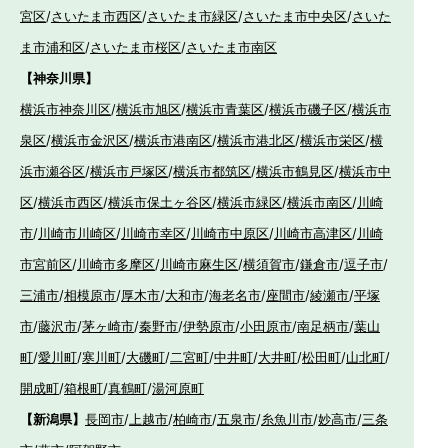
宮区
/
さいたま市西区
/
さいたま市緑区
/
さいたま市中央区
/
さいた
ま市浦和区
/
さいたま市桜区
/
さいたま市南区
【神奈川県】
横浜市神奈川区
/
横浜市旭区
/
横浜市青葉区
/
横浜市磯子区
/
横浜市
泉区
/
横浜市金沢区
/
横浜市港南区
/
横浜市港北区
/
横浜市栄区
/
横
浜市瀬谷区
/
横浜市戸塚区
/
横浜市都筑区
/
横浜市鶴見区
/
横浜市中
区
/
横浜市西区
/
横浜市保土ヶ谷区
/
横浜市緑区
/
横浜市南区
/
川崎
市
/
川崎市川崎区
/
川崎市幸区
/
川崎市中原区
/
川崎市高津区
/
川崎
市宮前区
/
川崎市多摩区
/
川崎市麻生区
/
横須賀市
/
鎌倉市
/
逗子市
/
三浦市
/
相模原市
/
厚木市
/
大和市
/
海老名市
/
座間市
/
綾瀬市
/
平塚
市
/
藤沢市
/
茅ヶ崎市
/
秦野市
/
伊勢原市
/
小田原市
/
南足柄市
/
葉山
町
/
愛川町
/
寒川町
/
大磯町
/
二宮町
/
中井町
/
大井町
/
松田町
/
山北町
/
開成町
/
箱根町
/
真鶴町
/
湯河原町
【新潟県】
長岡市
/
上越市
/
柏崎市
/
五泉市
/
糸魚川市
/
妙高市
/
三条