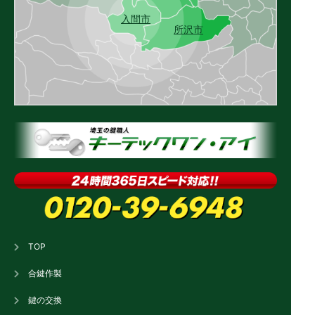
入間市
所沢市
TOP
合鍵作製
鍵の交換