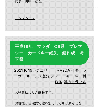
代表 田中 哲也
==========================================
トップページ
平成19年 マツダ CR系 プレマ
シー カードキー紛失 鍵作成 埼
玉県
2021.10.19
カテゴリー：
MAZDA
イモビラ
イザー
キーレス登録
スマートキー
車 鍵
作製
鍵のトラブル
お得意様よりご依頼です。
お客様が自宅にて鍵を無くして車が動かせな