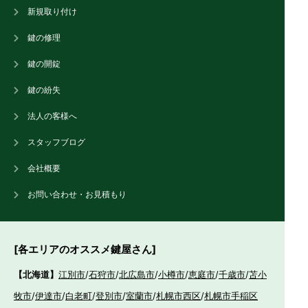
新規取り付け
鍵の修理
鍵の開錠
鍵の紛失
法人の客様へ
スタッフブログ
会社概要
お問い合わせ・お見積もり
[各エリアのオススメ鍵屋さん]
【北海道】
江別市
/
石狩市
/
北広島市
/
小樽市
/
恵庭市
/
千歳市
/
苫小
牧市
/
伊達市
/
白老町
/
登別市
/
室蘭市
/
札幌市西区
/
札幌市手稲区