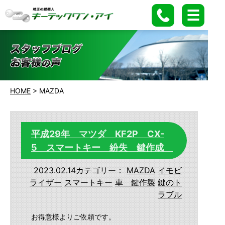
HOME
>
MAZDA
平成29年 マツダ KF2P CX-
5 スマートキー 紛失 鍵作成
2023.02.14
カテゴリー：
MAZDA
イモビ
ライザー
スマートキー
車 鍵作製
鍵のト
ラブル
お得意様よりご依頼です。