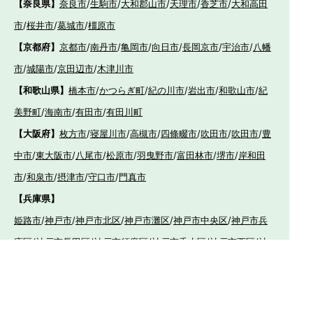
【奈良県】
奈良市
/
生駒市
/
大和郡山市
/
天理市
/
香芝市
/
大和高田
市
/
桜井市
/
葛城市
/
橿原市
【京都府】
京都市
/
南丹市
/
亀岡市
/
向日市
/
長岡京市
/
宇治市
/
八幡
市
/
城陽市
/
京田辺市
/
木津川市
【和歌山県】
橋本市
/
かつらぎ町
/
紀の川市
/
岩出市
/
和歌山市
/
紀
美野町
/
海南市
/
有田市
/
有田川町
【大阪府】
枚方市
/
寝屋川市
/
高槻市
/
四條畷市
/
吹田市
/
吹田市
/
豊
中市
/
東大阪市
/
八尾市
/
松原市
/
羽曳野市
/
富田林市
/
堺市
/
岸和田
市
/
和泉市
/
摂津市
/
守口市
/
門真市
【兵庫県】
姫路市
/
神戸市
/
神戸市北区
/
神戸市灘区
/
神戸市中央区
/
神戸市兵
庫区
/
神戸市長田区
/
神戸市須磨区
/
神戸市垂水区
/
神戸市西区
/
神
戸市東灘区
/
三田市
/
川西市
/
宝塚市
/
西宮市
/
伊丹市
/
芦屋市
/
尼崎
市
/
加古川市
/
明石市
【広島県】
呉市