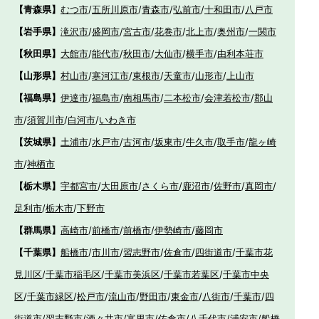
【青森県】
むつ市
/
五所川原市
/
青森市
/
弘前市
/
十和田市
/
八戸市
【岩手県】
滝沢市
/
盛岡市
/
宮古市
/
花巻市
/
北上市
/
奥州市
/
一関市
【秋田県】
大館市
/
能代市
/
秋田市
/
大仙市
/
横手市
/
由利本荘市
【山形県】
村山市
/
寒河江市
/
東根市
/
天童市
/
山形市
/
上山市
【福島県】
伊達市
/
福島市
/
南相馬市
/
二本松市
/
会津若松市
/
郡山
市
/
須賀川市
/
白河市
/
いわき市
【茨城県】
土浦市
/
水戸市
/
古河市
/
坂東市
/
牛久市
/
取手市
/
龍ヶ崎
市
/
神栖市
【栃木県】
宇都宮市
/
大田原市
/
さくら市
/
鹿沼市
/
佐野市
/
真岡市
/
足利市
/
栃木市
/
下野市
【群馬県】
高崎市
/
前橋市
/
前橋市
/
伊勢崎市
/
藤岡市
【千葉県】
船橋市
/
市川市
/
習志野市
/
佐倉市
/
四街道市
/
千葉市花
見川区
/
千葉市稲毛区
/
千葉市美浜区
/
千葉市若葉区
/
千葉市中央
区
/
千葉市緑区
/
松戸市
/
流山市
/
野田市
/
東金市
/
八街市
/
千葉市
/
四
街道市
/
習志野市
/
酒々井市
/
富里市
/
佐倉市
/
八千代市
/
浦安市
/
船橋