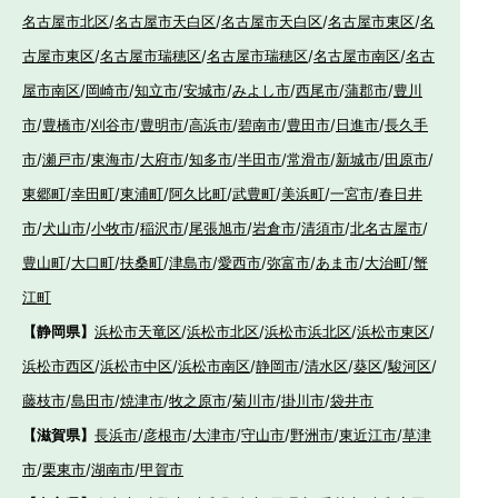
名古屋市北区
/
名古屋市天白区
/
名古屋市天白区
/
名古屋市東区
/
名
古屋市東区
/
名古屋市瑞穂区
/
名古屋市瑞穂区
/
名古屋市南区
/
名古
屋市南区
/
岡崎市
/
知立市
/
安城市
/
みよし市
/
西尾市
/
蒲郡市
/
豊川
市
/
豊橋市
/
刈谷市
/
豊明市
/
高浜市
/
碧南市
/
豊田市
/
日進市
/
長久手
市
/
瀬戸市
/
東海市
/
大府市
/
知多市
/
半田市
/
常滑市
/
新城市
/
田原市
/
東郷町
/
幸田町
/
東浦町
/
阿久比町
/
武豊町
/
美浜町
/
一宮市
/
春日井
市
/
犬山市
/
小牧市
/
稲沢市
/
尾張旭市
/
岩倉市
/
清須市
/
北名古屋市
/
豊山町
/
大口町
/
扶桑町
/
津島市
/
愛西市
/
弥富市
/
あま市
/
大治町
/
蟹
江町
【静岡県】
浜松市天竜区
/
浜松市北区
/
浜松市浜北区
/
浜松市東区
/
浜松市西区
/
浜松市中区
/
浜松市南区
/
静岡市
/
清水区
/
葵区
/
駿河区
/
藤枝市
/
島田市
/
焼津市
/
牧之原市
/
菊川市
/
掛川市
/
袋井市
【滋賀県】
長浜市
/
彦根市
/
大津市
/
守山市
/
野洲市
/
東近江市
/
草津
市
/
栗東市
/
湖南市
/
甲賀市