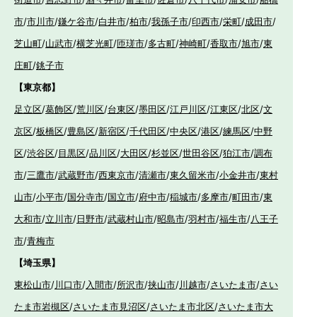
市
/
市川市
/
鎌ケ谷市
/
白井市
/
柏市
/
我孫子市
/
印西市
/
栄町
/
成田市
/
芝山町
/
山武市
/
横芝光町
/
匝瑳市
/
多古町
/
神崎町
/
香取市
/
旭市
/
東
庄町
/
銚子市
【東京都】
足立区
/
葛飾区
/
荒川区
/
台東区
/
墨田区
/
江戸川区
/
江東区
/
北区
/
文
京区
/
板橋区
/
豊島区
/
新宿区
/
千代田区
/
中央区
/
港区
/
練馬区
/
中野
区
/
渋谷区
/
目黒区
/
品川区
/
大田区
/
杉並区
/
世田谷区
/
狛江市
/
調布
市
/
三鷹市
/
武蔵野市
/
西東京市
/
清瀬市
/
東久留米市
/
小金井市
/
東村
山市
/
小平市
/
国分寺市
/
国立市
/
府中市
/
稲城市
/
多摩市
/
町田市
/
東
大和市
/
立川市
/
日野市
/
武蔵村山市
/
昭島市
/
羽村市
/
福生市
/
八王子
市
/
青梅市
【埼玉県】
東松山市
/
川口市
/
入間市
/
所沢市
/
挟山市
/
川越市
/
さいたま市
/
さい
たま市岩槻区
/
さいたま市見沼区
/
さいたま市北区
/
さいたま市大