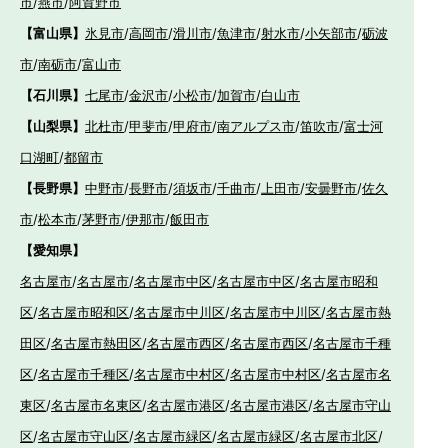
市
/
燕市
/
阿賀野市
【富山県】
氷見市
/
高岡市
/
滑川市
/
魚津市
/
射水市
/
小矢部市
/
砺波
市
/
南砺市
/
富山市
【石川県】
七尾市
/
金沢市
/
小松市
/
加賀市
/
白山市
【山梨県】
北杜市
/
甲斐市
/
甲府市
/
南アルプス市
/
笛吹市
/
富士河
口湖町
/
都留市
【長野県】
中野市
/
長野市
/
須坂市
/
千曲市
/
上田市
/
安曇野市
/
佐久
市
/
松本市
/
茅野市
/
伊那市
/
飯田市
【愛知県】
名古屋市
/
名古屋市
/
名古屋市中区
/
名古屋市中区
/
名古屋市昭和
区
/
名古屋市昭和区
/
名古屋市中川区
/
名古屋市中川区
/
名古屋市熱
田区
/
名古屋市熱田区
/
名古屋市西区
/
名古屋市西区
/
名古屋市千種
区
/
名古屋市千種区
/
名古屋市中村区
/
名古屋市中村区
/
名古屋市名
東区
/
名古屋市名東区
/
名古屋市港区
/
名古屋市港区
/
名古屋市守山
区
/
名古屋市守山区
/
名古屋市緑区
/
名古屋市緑区
/
名古屋市北区
/