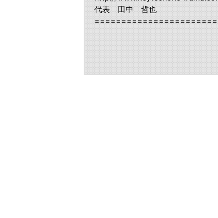
代表 田中 哲也
=======================