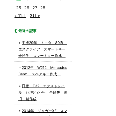
25
26
27
28
« 11月
3月 »
最近の記事
平成29年 トヨタ 80系
エスクァイア スマートキー
全紛失 スマートキー作成
2012年 W212 Mercedes
Benz スペアキー作成
日産 T32 エクストレイ
ル ｲﾝﾃﾘｼﾞｪﾝﾄｷｰ 全紛失 復
旧 鍵作成
2014年 ジャガーXF スマ