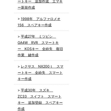
ートキー 追加作成 エマキ
ー新規作成
1998年 アルファロメオ
156 スペアキー作成
平成27年 ミツビシ
GA4W RVR スマートキ
ー KOSキー 全紛失 復旧
作業 鍵作成
レクサス NX200ｔ スマ
ートキー 全紛失 スマート
キー作成
平成30年 スズキ
ZC33 スイフト スマート
キー 追加登録 スペアキー
作成