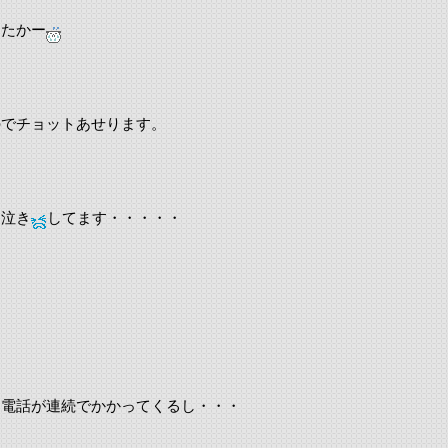
したかー
のでチョットあせります。
お泣き
してます・・・・・
に電話が連続でかかってくるし・・・