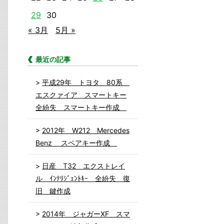
29
30
« 3月
5月 »
最近の記事
平成29年 トヨタ 80系
エスクァイア スマートキー
全紛失 スマートキー作成
2012年 W212 Mercedes
Benz スペアキー作成
日産 T32 エクストレイ
ル ｲﾝﾃﾘｼﾞｪﾝﾄｷｰ 全紛失 復
旧 鍵作成
2014年 ジャガーXF スマ