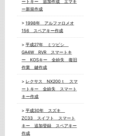
ートキー 追加作成 エマキ
ー新規作成
1998年 アルファロメオ
156 スペアキー作成
平成27年 ミツビシ
GA4W RVR スマートキ
ー KOSキー 全紛失 復旧
作業 鍵作成
レクサス NX200ｔ スマ
ートキー 全紛失 スマート
キー作成
平成30年 スズキ
ZC33 スイフト スマート
キー 追加登録 スペアキー
作成