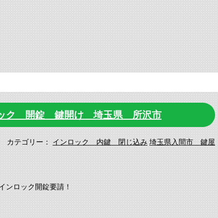
ロック 開錠 鍵開け 埼玉県 所沢市
カテゴリー：
インロック 内鍵 閉じ込み
埼玉県入間市 鍵屋
インロック開錠要請！