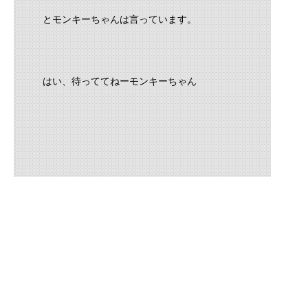
とモンキーちゃんは言っています。
はい、待っててねーモンキーちゃん
先月に作ったシリンダーと同じタイプなんで
余裕かましてましたが・・・・
２本失敗；；３本目で出来ました。