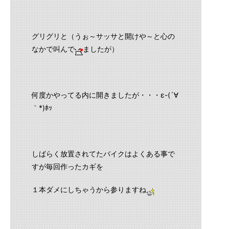
グリグリと（うぉ～サッサと開けや～と心の
なかで叫んで
ましたが）
何度かやってる内に開きましたが・・・ε-(´∀
｀*)ﾎｯ
しばらく放置されてたバイクはよくある事で
すが毎回作ったカギを
１本ダメにしちゃうから参りますね