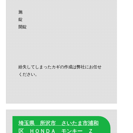
施
錠
開錠
紛失してしまったカギの作成は弊社にお任せ
ください。
埼玉県 所沢市 さいたま市浦和
区 ＨＯＮＤＡ モンキー Ｚ