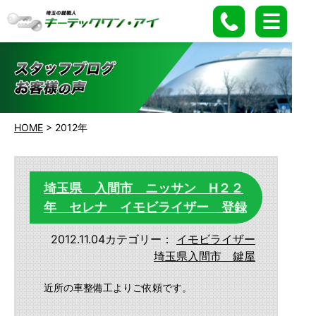
HOME
>
2012年
埼玉県 入間市 ニッサン H２２
年 セレナ イモビライザー 登録
2012.11.04
カテゴリー：
イモビライザー
埼玉県入間市 鍵屋
近所の車整備工よりご依頼です。