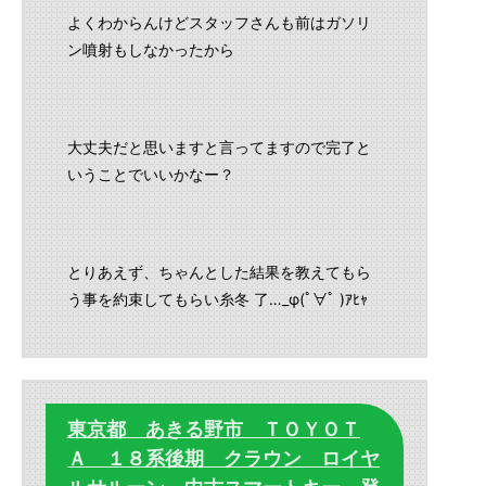
よくわからんけどスタッフさんも前はガソリ
ン噴射もしなかったから
大丈夫だと思いますと言ってますので完了と
いうことでいいかなー？
とりあえず、ちゃんとした結果を教えてもら
う事を約束してもらい糸冬 了…_φ(ﾟ∀ﾟ )ｱﾋｬ
東京都 あきる野市 ＴＯＹＯＴ
Ａ １８系後期 クラウン ロイヤ