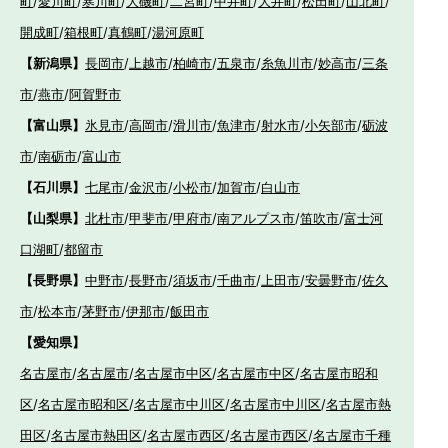
町
/
愛川町
/
寒川町
/
大磯町
/
二宮町
/
中井町
/
大井町
/
松田町
/
山北町
/
開成町
/
箱根町
/
真鶴町
/
湯河原町
【新潟県】
長岡市
/
上越市
/
柏崎市
/
五泉市
/
糸魚川市
/
妙高市
/
三条
市
/
燕市
/
阿賀野市
【富山県】
氷見市
/
高岡市
/
滑川市
/
魚津市
/
射水市
/
小矢部市
/
砺波
市
/
南砺市
/
富山市
【石川県】
七尾市
/
金沢市
/
小松市
/
加賀市
/
白山市
【山梨県】
北杜市
/
甲斐市
/
甲府市
/
南アルプス市
/
笛吹市
/
富士河
口湖町
/
都留市
【長野県】
中野市
/
長野市
/
須坂市
/
千曲市
/
上田市
/
安曇野市
/
佐久
市
/
松本市
/
茅野市
/
伊那市
/
飯田市
【愛知県】
名古屋市
/
名古屋市
/
名古屋市中区
/
名古屋市中区
/
名古屋市昭和
区
/
名古屋市昭和区
/
名古屋市中川区
/
名古屋市中川区
/
名古屋市熱
田区
/
名古屋市熱田区
/
名古屋市西区
/
名古屋市西区
/
名古屋市千種