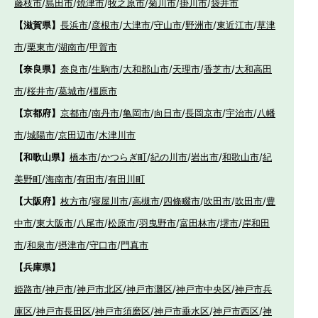
藤枝市
/
島田市
/
焼津市
/
牧之原市
/
菊川市
/
掛川市
/
袋井市
【滋賀県】
長浜市
/
彦根市
/
大津市
/
守山市
/
野洲市
/
東近江市
/
草津
市
/
栗東市
/
湖南市
/
甲賀市
【奈良県】
奈良市
/
生駒市
/
大和郡山市
/
天理市
/
香芝市
/
大和高田
市
/
桜井市
/
葛城市
/
橿原市
【京都府】
京都市
/
南丹市
/
亀岡市
/
向日市
/
長岡京市
/
宇治市
/
八幡
市
/
城陽市
/
京田辺市
/
木津川市
【和歌山県】
橋本市
/
かつらぎ町
/
紀の川市
/
岩出市
/
和歌山市
/
紀
美野町
/
海南市
/
有田市
/
有田川町
【大阪府】
枚方市
/
寝屋川市
/
高槻市
/
四條畷市
/
吹田市
/
吹田市
/
豊
中市
/
東大阪市
/
八尾市
/
松原市
/
羽曳野市
/
富田林市
/
堺市
/
岸和田
市
/
和泉市
/
摂津市
/
守口市
/
門真市
【兵庫県】
姫路市
/
神戸市
/
神戸市北区
/
神戸市灘区
/
神戸市中央区
/
神戸市兵
庫区
/
神戸市長田区
/
神戸市須磨区
/
神戸市垂水区
/
神戸市西区
/
神