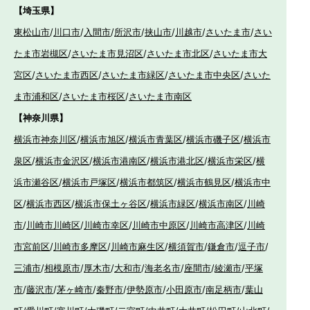
【埼玉県】
東松山市
/
川口市
/
入間市
/
所沢市
/
挟山市
/
川越市
/
さいたま市
/
さい
たま市岩槻区
/
さいたま市見沼区
/
さいたま市北区
/
さいたま市大
宮区
/
さいたま市西区
/
さいたま市緑区
/
さいたま市中央区
/
さいた
ま市浦和区
/
さいたま市桜区
/
さいたま市南区
【神奈川県】
横浜市神奈川区
/
横浜市旭区
/
横浜市青葉区
/
横浜市磯子区
/
横浜市
泉区
/
横浜市金沢区
/
横浜市港南区
/
横浜市港北区
/
横浜市栄区
/
横
浜市瀬谷区
/
横浜市戸塚区
/
横浜市都筑区
/
横浜市鶴見区
/
横浜市中
区
/
横浜市西区
/
横浜市保土ヶ谷区
/
横浜市緑区
/
横浜市南区
/
川崎
市
/
川崎市川崎区
/
川崎市幸区
/
川崎市中原区
/
川崎市高津区
/
川崎
市宮前区
/
川崎市多摩区
/
川崎市麻生区
/
横須賀市
/
鎌倉市
/
逗子市
/
三浦市
/
相模原市
/
厚木市
/
大和市
/
海老名市
/
座間市
/
綾瀬市
/
平塚
市
/
藤沢市
/
茅ヶ崎市
/
秦野市
/
伊勢原市
/
小田原市
/
南足柄市
/
葉山