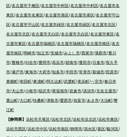
区
/
名古屋市千種区
/
名古屋市中村区
/
名古屋市中村区
/
名古屋市名
東区
/
名古屋市名東区
/
名古屋市港区
/
名古屋市港区
/
名古屋市守山
区
/
名古屋市守山区
/
名古屋市緑区
/
名古屋市緑区
/
名古屋市北区
/
名古屋市北区
/
名古屋市天白区
/
名古屋市天白区
/
名古屋市東区
/
名
古屋市東区
/
名古屋市瑞穂区
/
名古屋市瑞穂区
/
名古屋市南区
/
名古
屋市南区
/
岡崎市
/
知立市
/
安城市
/
みよし市
/
西尾市
/
蒲郡市
/
豊川
市
/
豊橋市
/
刈谷市
/
豊明市
/
高浜市
/
碧南市
/
豊田市
/
日進市
/
長久手
市
/
瀬戸市
/
東海市
/
大府市
/
知多市
/
半田市
/
常滑市
/
新城市
/
田原市
/
東郷町
/
幸田町
/
東浦町
/
阿久比町
/
武豊町
/
美浜町
/
一宮市
/
春日井
市
/
犬山市
/
小牧市
/
稲沢市
/
尾張旭市
/
岩倉市
/
清須市
/
北名古屋市
/
豊山町
/
大口町
/
扶桑町
/
津島市
/
愛西市
/
弥富市
/
あま市
/
大治町
/
蟹
江町
【静岡県】
浜松市天竜区
/
浜松市北区
/
浜松市浜北区
/
浜松市東区
/
浜松市西区
/
浜松市中区
/
浜松市南区
/
静岡市
/
清水区
/
葵区
/
駿河区
/