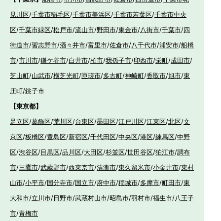
見川区
/
千葉市稲毛区
/
千葉市美浜区
/
千葉市若葉区
/
千葉市中央
区
/
千葉市緑区
/
松戸市
/
流山市
/
野田市
/
東金市
/
八街市
/
千葉市
/
四
街道市
/
習志野市
/
酒々井市
/
富里市
/
佐倉市
/
八千代市
/
浦安市
/
船橋
市
/
市川市
/
鎌ケ谷市
/
白井市
/
柏市
/
我孫子市
/
印西市
/
栄町
/
成田市
/
芝山町
/
山武市
/
横芝光町
/
匝瑳市
/
多古町
/
神崎町
/
香取市
/
旭市
/
東
庄町
/
銚子市
【東京都】
足立区
/
葛飾区
/
荒川区
/
台東区
/
墨田区
/
江戸川区
/
江東区
/
北区
/
文
京区
/
板橋区
/
豊島区
/
新宿区
/
千代田区
/
中央区
/
港区
/
練馬区
/
中野
区
/
渋谷区
/
目黒区
/
品川区
/
大田区
/
杉並区
/
世田谷区
/
狛江市
/
調布
市
/
三鷹市
/
武蔵野市
/
西東京市
/
清瀬市
/
東久留米市
/
小金井市
/
東村
山市
/
小平市
/
国分寺市
/
国立市
/
府中市
/
稲城市
/
多摩市
/
町田市
/
東
大和市
/
立川市
/
日野市
/
武蔵村山市
/
昭島市
/
羽村市
/
福生市
/
八王子
市
/
青梅市