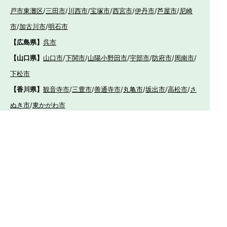
戸市東灘区
/
三田市
/
川西市
/
宝塚市
/
西宮市
/
伊丹市
/
芦屋市
/
尼崎
市
/
加古川市
/
明石市
【広島県】
呉市
【山口県】
山口市
/
下関市
/
山陽小野田市
/
宇部市
/
防府市
/
周南市
/
下松市
【香川県】
観音寺市
/
三豊市
/
善通寺市
/
丸亀市
/
坂出市
/
高松市
/
さ
ぬき市
/
東かがわ市
【愛媛県】
伊予市
/
東温市
/
松山市
/
今治市
/
西条市
/
新居浜市
/
四国
中央市
【福岡県】
福岡市東区
/
福岡市南区
/
福岡市博多区
/
福岡市早良区
/
福岡市西
区
/
福岡市中央区
/
福岡市城南区
/
北九州市八幡西区
/
北九州市小倉
南区
/
北九州市小倉北区
/
北九州市門司区
/
北九州市若松区
/
北九州
市八幡東区
/
北九州市戸畑区
/
久留米市
/
飯塚市
/
大牟田市
/
春日市
/