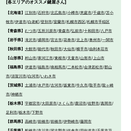
[各エリアのオススメ鍵屋さん]
【北海道】
江別市
/
石狩市
/
北広島市
/
小樽市
/
恵庭市
/
千歳市
/
苫小
牧市
/
伊達市
/
白老町
/
登別市
/
室蘭市
/
札幌市西区
/
札幌市手稲区
【青森県】
むつ市
/
五所川原市
/
青森市
/
弘前市
/
十和田市
/
八戸市
【岩手県】
滝沢市
/
盛岡市
/
宮古市
/
花巻市
/
北上市
/
奥州市
/
一関市
【秋田県】
大館市
/
能代市
/
秋田市
/
大仙市
/
横手市
/
由利本荘市
【山形県】
村山市
/
寒河江市
/
東根市
/
天童市
/
山形市
/
上山市
【福島県】
伊達市
/
福島市
/
南相馬市
/
二本松市
/
会津若松市
/
郡山
市
/
須賀川市
/
白河市
/
いわき市
【茨城県】
土浦市
/
水戸市
/
古河市
/
坂東市
/
牛久市
/
取手市
/
龍ヶ崎
市
/
神栖市
【栃木県】
宇都宮市
/
大田原市
/
さくら市
/
鹿沼市
/
佐野市
/
真岡市
/
足利市
/
栃木市
/
下野市
【群馬県】
高崎市
/
前橋市
/
前橋市
/
伊勢崎市
/
藤岡市
【千葉県】
船橋市
/
市川市
/
習志野市
/
佐倉市
/
四街道市
/
千葉市花