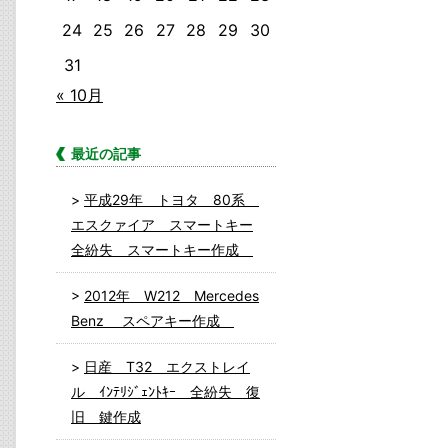
24
25
26
27
28
29
30
31
« 10月
最近の記事
平成29年 トヨタ 80系
エスクァイア スマートキー
全紛失 スマートキー作成
2012年 W212 Mercedes
Benz スペアキー作成
日産 T32 エクストレイ
ル ｲﾝﾃﾘｼﾞｪﾝﾄｷｰ 全紛失 復
旧 鍵作成