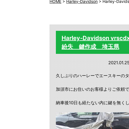
HOME
>
Harley-Davidson
>
Harley-D
Harley-Davidson
紛失 鍵作成 埼玉県
2021.01.2
久しぶりのハーレーでエースキーの
加須市にお住いのお客様よりご依頼
納車後10日も経たない内に鍵を無く