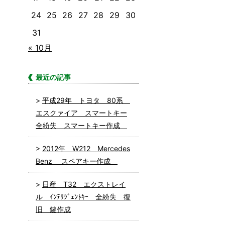
24
25
26
27
28
29
30
31
« 10月
最近の記事
平成29年 トヨタ 80系
エスクァイア スマートキー
全紛失 スマートキー作成
2012年 W212 Mercedes
Benz スペアキー作成
日産 T32 エクストレイ
ル ｲﾝﾃﾘｼﾞｪﾝﾄｷｰ 全紛失 復
旧 鍵作成