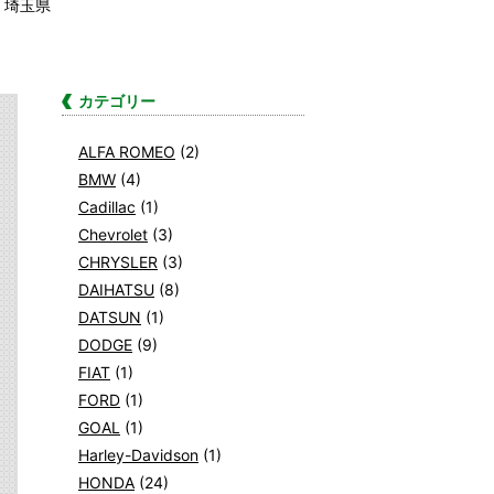
成 埼玉県
カテゴリー
ALFA ROMEO
(2)
BMW
(4)
Cadillac
(1)
Chevrolet
(3)
CHRYSLER
(3)
DAIHATSU
(8)
DATSUN
(1)
DODGE
(9)
FIAT
(1)
FORD
(1)
GOAL
(1)
Harley-Davidson
(1)
HONDA
(24)