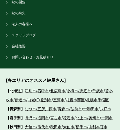
鍵の開錠
鍵の紛失
法人の客様へ
スタッフブログ
会社概要
お問い合わせ・お見積もり
[各エリアのオススメ鍵屋さん]
【北海道】
江別市
/
石狩市
/
北広島市
/
小樽市
/
恵庭市
/
千歳市
/
苫小
牧市
/
伊達市
/
白老町
/
登別市
/
室蘭市
/
札幌市西区
/
札幌市手稲区
【青森県】
むつ市
/
五所川原市
/
青森市
/
弘前市
/
十和田市
/
八戸市
【岩手県】
滝沢市
/
盛岡市
/
宮古市
/
花巻市
/
北上市
/
奥州市
/
一関市
【秋田県】
大館市
/
能代市
/
秋田市
/
大仙市
/
横手市
/
由利本荘市