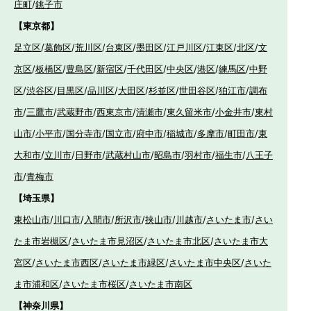
庄町
/
銚子市
【東京都】
足立区
/
葛飾区
/
荒川区
/
台東区
/
墨田区
/
江戸川区
/
江東区
/
北区
/
文
京区
/
板橋区
/
豊島区
/
新宿区
/
千代田区
/
中央区
/
港区
/
練馬区
/
中野
区
/
渋谷区
/
目黒区
/
品川区
/
大田区
/
杉並区
/
世田谷区
/
狛江市
/
調布
市
/
三鷹市
/
武蔵野市
/
西東京市
/
清瀬市
/
東久留米市
/
小金井市
/
東村
山市
/
小平市
/
国分寺市
/
国立市
/
府中市
/
稲城市
/
多摩市
/
町田市
/
東
大和市
/
立川市
/
日野市
/
武蔵村山市
/
昭島市
/
羽村市
/
福生市
/
八王子
市
/
青梅市
【埼玉県】
東松山市
/
川口市
/
入間市
/
所沢市
/
挟山市
/
川越市
/
さいたま市
/
さい
たま市岩槻区
/
さいたま市見沼区
/
さいたま市北区
/
さいたま市大
宮区
/
さいたま市西区
/
さいたま市緑区
/
さいたま市中央区
/
さいた
ま市浦和区
/
さいたま市桜区
/
さいたま市南区
【神奈川県】