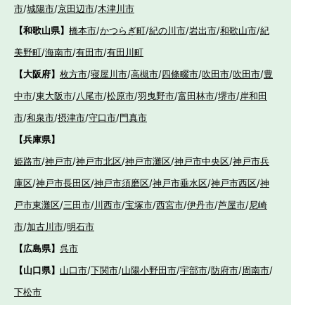
市
/
城陽市
/
京田辺市
/
木津川市
【和歌山県】
橋本市
/
かつらぎ町
/
紀の川市
/
岩出市
/
和歌山市
/
紀
美野町
/
海南市
/
有田市
/
有田川町
【大阪府】
枚方市
/
寝屋川市
/
高槻市
/
四條畷市
/
吹田市
/
吹田市
/
豊
中市
/
東大阪市
/
八尾市
/
松原市
/
羽曳野市
/
富田林市
/
堺市
/
岸和田
市
/
和泉市
/
摂津市
/
守口市
/
門真市
【兵庫県】
姫路市
/
神戸市
/
神戸市北区
/
神戸市灘区
/
神戸市中央区
/
神戸市兵
庫区
/
神戸市長田区
/
神戸市須磨区
/
神戸市垂水区
/
神戸市西区
/
神
戸市東灘区
/
三田市
/
川西市
/
宝塚市
/
西宮市
/
伊丹市
/
芦屋市
/
尼崎
市
/
加古川市
/
明石市
【広島県】
呉市
【山口県】
山口市
/
下関市
/
山陽小野田市
/
宇部市
/
防府市
/
周南市
/
下松市
【香川県】
観音寺市
/
三豊市
/
善通寺市
/
丸亀市
/
坂出市
/
高松市
/
さ