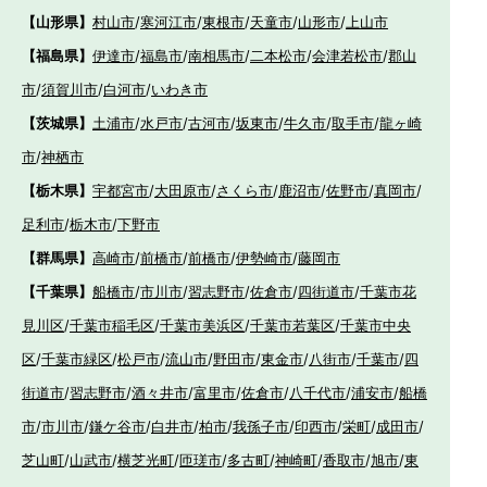
【山形県】
村山市
/
寒河江市
/
東根市
/
天童市
/
山形市
/
上山市
【福島県】
伊達市
/
福島市
/
南相馬市
/
二本松市
/
会津若松市
/
郡山
市
/
須賀川市
/
白河市
/
いわき市
【茨城県】
土浦市
/
水戸市
/
古河市
/
坂東市
/
牛久市
/
取手市
/
龍ヶ崎
市
/
神栖市
【栃木県】
宇都宮市
/
大田原市
/
さくら市
/
鹿沼市
/
佐野市
/
真岡市
/
足利市
/
栃木市
/
下野市
【群馬県】
高崎市
/
前橋市
/
前橋市
/
伊勢崎市
/
藤岡市
【千葉県】
船橋市
/
市川市
/
習志野市
/
佐倉市
/
四街道市
/
千葉市花
見川区
/
千葉市稲毛区
/
千葉市美浜区
/
千葉市若葉区
/
千葉市中央
区
/
千葉市緑区
/
松戸市
/
流山市
/
野田市
/
東金市
/
八街市
/
千葉市
/
四
街道市
/
習志野市
/
酒々井市
/
富里市
/
佐倉市
/
八千代市
/
浦安市
/
船橋
市
/
市川市
/
鎌ケ谷市
/
白井市
/
柏市
/
我孫子市
/
印西市
/
栄町
/
成田市
/
芝山町
/
山武市
/
横芝光町
/
匝瑳市
/
多古町
/
神崎町
/
香取市
/
旭市
/
東