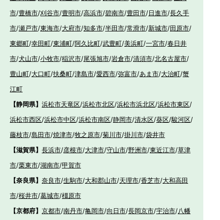
市
/
豊橋市
/
刈谷市
/
豊明市
/
高浜市
/
碧南市
/
豊田市
/
日進市
/
長久手
市
/
瀬戸市
/
東海市
/
大府市
/
知多市
/
半田市
/
常滑市
/
新城市
/
田原市
/
東郷町
/
幸田町
/
東浦町
/
阿久比町
/
武豊町
/
美浜町
/
一宮市
/
春日井
市
/
犬山市
/
小牧市
/
稲沢市
/
尾張旭市
/
岩倉市
/
清須市
/
北名古屋市
/
豊山町
/
大口町
/
扶桑町
/
津島市
/
愛西市
/
弥富市
/
あま市
/
大治町
/
蟹
江町
【静岡県】
浜松市天竜区
/
浜松市北区
/
浜松市浜北区
/
浜松市東区
/
浜松市西区
/
浜松市中区
/
浜松市南区
/
静岡市
/
清水区
/
葵区
/
駿河区
/
藤枝市
/
島田市
/
焼津市
/
牧之原市
/
菊川市
/
掛川市
/
袋井市
【滋賀県】
長浜市
/
彦根市
/
大津市
/
守山市
/
野洲市
/
東近江市
/
草津
市
/
栗東市
/
湖南市
/
甲賀市
【奈良県】
奈良市
/
生駒市
/
大和郡山市
/
天理市
/
香芝市
/
大和高田
市
/
桜井市
/
葛城市
/
橿原市
【京都府】
京都市
/
南丹市
/
亀岡市
/
向日市
/
長岡京市
/
宇治市
/
八幡