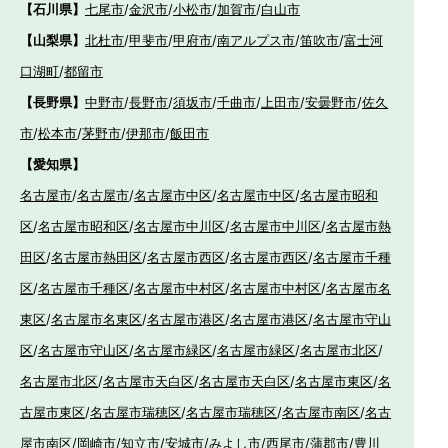
【石川県】
七尾市
/
金沢市
/
小松市
/
加賀市
/
白山市
【山梨県】
北杜市
/
甲斐市
/
甲府市
/
南アルプス市
/
笛吹市
/
富士河
口湖町
/
都留市
【長野県】
中野市
/
長野市
/
須坂市
/
千曲市
/
上田市
/
安曇野市
/
佐久
市
/
松本市
/
茅野市
/
伊那市
/
飯田市
【愛知県】
名古屋市
/
名古屋市
/
名古屋市中区
/
名古屋市中区
/
名古屋市昭和
区
/
名古屋市昭和区
/
名古屋市中川区
/
名古屋市中川区
/
名古屋市熱
田区
/
名古屋市熱田区
/
名古屋市西区
/
名古屋市西区
/
名古屋市千種
区
/
名古屋市千種区
/
名古屋市中村区
/
名古屋市中村区
/
名古屋市名
東区
/
名古屋市名東区
/
名古屋市港区
/
名古屋市港区
/
名古屋市守山
区
/
名古屋市守山区
/
名古屋市緑区
/
名古屋市緑区
/
名古屋市北区
/
名古屋市北区
/
名古屋市天白区
/
名古屋市天白区
/
名古屋市東区
/
名
古屋市東区
/
名古屋市瑞穂区
/
名古屋市瑞穂区
/
名古屋市南区
/
名古
屋市南区
/
岡崎市
/
知立市
/
安城市
/
みよし市
/
西尾市
/
蒲郡市
/
豊川