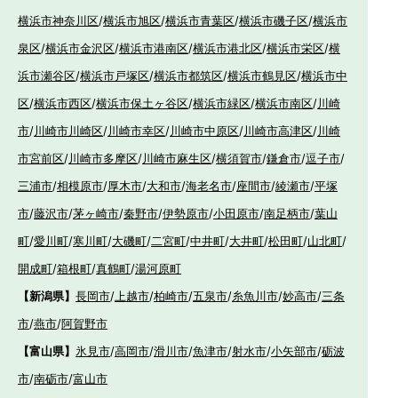
横浜市神奈川区
/
横浜市旭区
/
横浜市青葉区
/
横浜市磯子区
/
横浜市
泉区
/
横浜市金沢区
/
横浜市港南区
/
横浜市港北区
/
横浜市栄区
/
横
浜市瀬谷区
/
横浜市戸塚区
/
横浜市都筑区
/
横浜市鶴見区
/
横浜市中
区
/
横浜市西区
/
横浜市保土ヶ谷区
/
横浜市緑区
/
横浜市南区
/
川崎
市
/
川崎市川崎区
/
川崎市幸区
/
川崎市中原区
/
川崎市高津区
/
川崎
市宮前区
/
川崎市多摩区
/
川崎市麻生区
/
横須賀市
/
鎌倉市
/
逗子市
/
三浦市
/
相模原市
/
厚木市
/
大和市
/
海老名市
/
座間市
/
綾瀬市
/
平塚
市
/
藤沢市
/
茅ヶ崎市
/
秦野市
/
伊勢原市
/
小田原市
/
南足柄市
/
葉山
町
/
愛川町
/
寒川町
/
大磯町
/
二宮町
/
中井町
/
大井町
/
松田町
/
山北町
/
開成町
/
箱根町
/
真鶴町
/
湯河原町
【新潟県】
長岡市
/
上越市
/
柏崎市
/
五泉市
/
糸魚川市
/
妙高市
/
三条
市
/
燕市
/
阿賀野市
【富山県】
氷見市
/
高岡市
/
滑川市
/
魚津市
/
射水市
/
小矢部市
/
砺波
市
/
南砺市
/
富山市