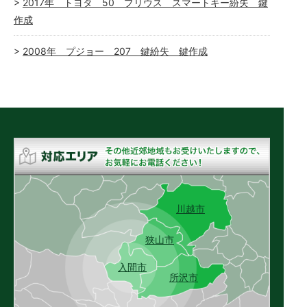
2017年 トヨタ 50 プリウス スマートキー紛失 鍵
作成
2008年 プジョー 207 鍵紛失 鍵作成
川越市
狭山市
入間市
所沢市