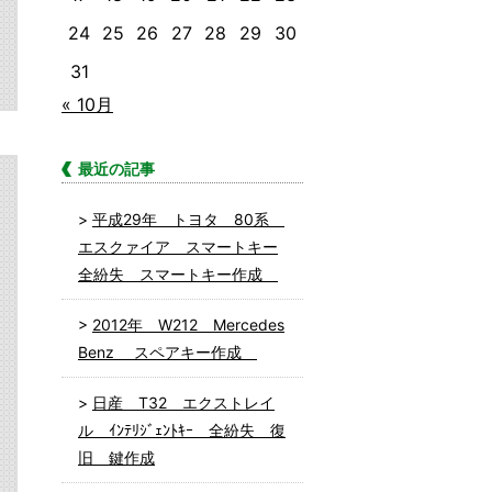
24
25
26
27
28
29
30
31
« 10月
最近の記事
平成29年 トヨタ 80系
エスクァイア スマートキー
全紛失 スマートキー作成
2012年 W212 Mercedes
Benz スペアキー作成
日産 T32 エクストレイ
ル ｲﾝﾃﾘｼﾞｪﾝﾄｷｰ 全紛失 復
旧 鍵作成