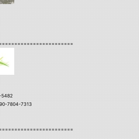
========================
-5482
0-7804-7313
========================