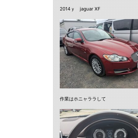
2014ｙ jaguar XF
作業はホニャララして