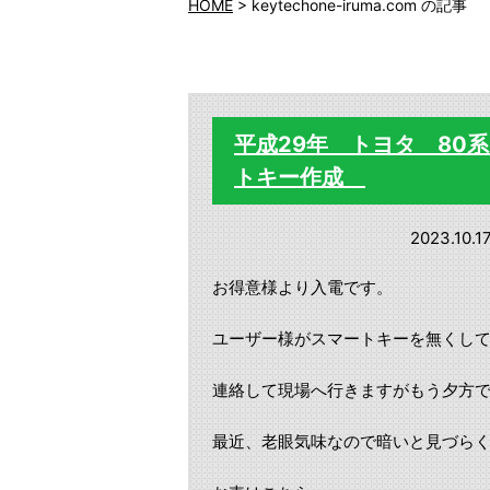
HOME
>
keytechone-iruma.com の記事
平成29年 トヨタ 80
トキー作成
2023.10.1
お得意様より入電です。
ユーザー様がスマートキーを無くし
連絡して現場へ行きますがもう夕方
最近、老眼気味なので暗いと見づらく