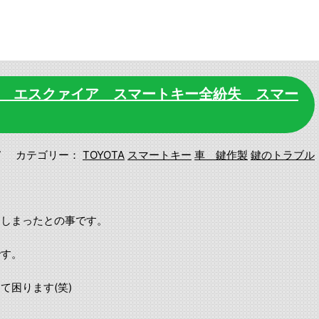
系 エスクァイア スマートキー全紛失 スマー
7
カテゴリー：
TOYOTA
スマートキー
車 鍵作製
鍵のトラブル
てしまったとの事です。
です。
て困ります(笑)