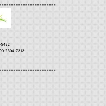
========================
-5482
0-7804-7313
========================