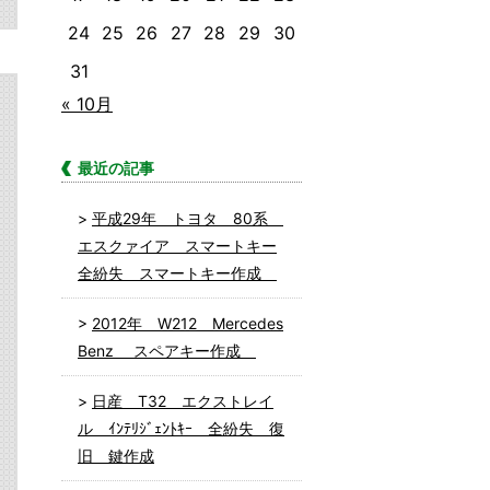
24
25
26
27
28
29
30
31
« 10月
最近の記事
平成29年 トヨタ 80系
エスクァイア スマートキー
全紛失 スマートキー作成
2012年 W212 Mercedes
Benz スペアキー作成
日産 T32 エクストレイ
ル ｲﾝﾃﾘｼﾞｪﾝﾄｷｰ 全紛失 復
旧 鍵作成