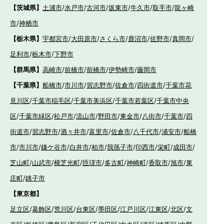
【茨城県】
土浦市
/
水戸市
/
古河市
/
坂東市
/
牛久市
/
取手市
/
龍ヶ崎
市
/
神栖市
【栃木県】
宇都宮市
/
大田原市
/
さくら市
/
鹿沼市
/
佐野市
/
真岡市
/
足利市
/
栃木市
/
下野市
【群馬県】
高崎市
/
前橋市
/
前橋市
/
伊勢崎市
/
藤岡市
【千葉県】
船橋市
/
市川市
/
習志野市
/
佐倉市
/
四街道市
/
千葉市花
見川区
/
千葉市稲毛区
/
千葉市美浜区
/
千葉市若葉区
/
千葉市中央
区
/
千葉市緑区
/
松戸市
/
流山市
/
野田市
/
東金市
/
八街市
/
千葉市
/
四
街道市
/
習志野市
/
酒々井市
/
富里市
/
佐倉市
/
八千代市
/
浦安市
/
船橋
市
/
市川市
/
鎌ケ谷市
/
白井市
/
柏市
/
我孫子市
/
印西市
/
栄町
/
成田市
/
芝山町
/
山武市
/
横芝光町
/
匝瑳市
/
多古町
/
神崎町
/
香取市
/
旭市
/
東
庄町
/
銚子市
【東京都】
足立区
/
葛飾区
/
荒川区
/
台東区
/
墨田区
/
江戸川区
/
江東区
/
北区
/
文