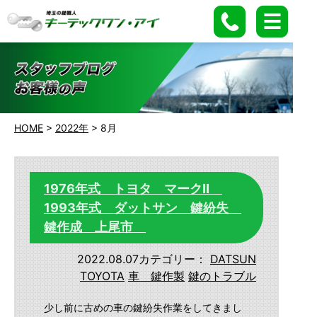
HOME
>
2022年
>
8月
1976年式 トヨタ マークⅡ
1993年式 ダットサン 鍵紛失
鍵作成 上尾市
2022.08.07
カテゴリー：
DATSUN
TOYOTA
車 鍵作製
鍵のトラブル
少し前に古めの車の鍵紛失作業をしてきまし