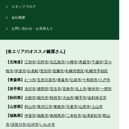
スタッフブログ
会社概要
お問い合わせ・お見積もり
[各エリアのオススメ鍵屋さん]
【北海道】
江別市
/
石狩市
/
北広島市
/
小樽市
/
恵庭市
/
千歳市
/
苫小
牧市
/
伊達市
/
白老町
/
登別市
/
室蘭市
/
札幌市西区
/
札幌市手稲区
【青森県】
むつ市
/
五所川原市
/
青森市
/
弘前市
/
十和田市
/
八戸市
【岩手県】
滝沢市
/
盛岡市
/
宮古市
/
花巻市
/
北上市
/
奥州市
/
一関市
【秋田県】
大館市
/
能代市
/
秋田市
/
大仙市
/
横手市
/
由利本荘市
【山形県】
村山市
/
寒河江市
/
東根市
/
天童市
/
山形市
/
上山市
【福島県】
伊達市
/
福島市
/
南相馬市
/
二本松市
/
会津若松市
/
郡山
市
/
須賀川市
/
白河市
/
いわき市