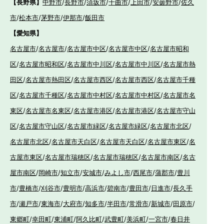
【長野県】
中野市
/
長野市
/
須坂市
/
千曲市
/
上田市
/
安曇野市
/
佐久
市
/
松本市
/
茅野市
/
伊那市
/
飯田市
【愛知県】
名古屋市
/
名古屋市
/
名古屋市中区
/
名古屋市中区
/
名古屋市昭和
区
/
名古屋市昭和区
/
名古屋市中川区
/
名古屋市中川区
/
名古屋市熱
田区
/
名古屋市熱田区
/
名古屋市西区
/
名古屋市西区
/
名古屋市千種
区
/
名古屋市千種区
/
名古屋市中村区
/
名古屋市中村区
/
名古屋市名
東区
/
名古屋市名東区
/
名古屋市港区
/
名古屋市港区
/
名古屋市守山
区
/
名古屋市守山区
/
名古屋市緑区
/
名古屋市緑区
/
名古屋市北区
/
名古屋市北区
/
名古屋市天白区
/
名古屋市天白区
/
名古屋市東区
/
名
古屋市東区
/
名古屋市瑞穂区
/
名古屋市瑞穂区
/
名古屋市南区
/
名古
屋市南区
/
岡崎市
/
知立市
/
安城市
/
みよし市
/
西尾市
/
蒲郡市
/
豊川
市
/
豊橋市
/
刈谷市
/
豊明市
/
高浜市
/
碧南市
/
豊田市
/
日進市
/
長久手
市
/
瀬戸市
/
東海市
/
大府市
/
知多市
/
半田市
/
常滑市
/
新城市
/
田原市
/
東郷町
/
幸田町
/
東浦町
/
阿久比町
/
武豊町
/
美浜町
/
一宮市
/
春日井