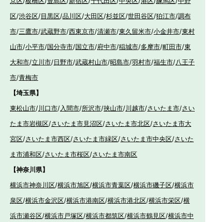
京区
/
板橋区
/
豊島区
/
新宿区
/
千代田区
/
中央区
/
港区
/
練馬区
/
中野
区
/
渋谷区
/
目黒区
/
品川区
/
大田区
/
杉並区
/
世田谷区
/
狛江市
/
調布
市
/
三鷹市
/
武蔵野市
/
西東京市
/
清瀬市
/
東久留米市
/
小金井市
/
東村
山市
/
小平市
/
国分寺市
/
国立市
/
府中市
/
稲城市
/
多摩市
/
町田市
/
東
大和市
/
立川市
/
日野市
/
武蔵村山市
/
昭島市
/
羽村市
/
福生市
/
八王子
市
/
青梅市
【埼玉県】
東松山市
/
川口市
/
入間市
/
所沢市
/
挟山市
/
川越市
/
さいたま市
/
さい
たま市岩槻区
/
さいたま市見沼区
/
さいたま市北区
/
さいたま市大
宮区
/
さいたま市西区
/
さいたま市緑区
/
さいたま市中央区
/
さいた
ま市浦和区
/
さいたま市桜区
/
さいたま市南区
【神奈川県】
横浜市神奈川区
/
横浜市旭区
/
横浜市青葉区
/
横浜市磯子区
/
横浜市
泉区
/
横浜市金沢区
/
横浜市港南区
/
横浜市港北区
/
横浜市栄区
/
横
浜市瀬谷区
/
横浜市戸塚区
/
横浜市都筑区
/
横浜市鶴見区
/
横浜市中