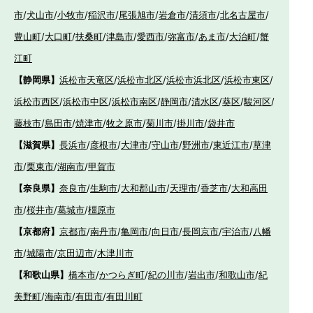
市
/
犬山市
/
小牧市
/
稲沢市
/
尾張旭市
/
岩倉市
/
清須市
/
北名古屋市
/
豊山町
/
大口町
/
扶桑町
/
津島市
/
愛西市
/
弥富市
/
あま市
/
大治町
/
蟹
江町
【静岡県】
浜松市天竜区
/
浜松市北区
/
浜松市浜北区
/
浜松市東区
/
浜松市西区
/
浜松市中区
/
浜松市南区
/
静岡市
/
清水区
/
葵区
/
駿河区
/
藤枝市
/
島田市
/
焼津市
/
牧之原市
/
菊川市
/
掛川市
/
袋井市
【滋賀県】
長浜市
/
彦根市
/
大津市
/
守山市
/
野洲市
/
東近江市
/
草津
市
/
栗東市
/
湖南市
/
甲賀市
【奈良県】
奈良市
/
生駒市
/
大和郡山市
/
天理市
/
香芝市
/
大和高田
市
/
桜井市
/
葛城市
/
橿原市
【京都府】
京都市
/
南丹市
/
亀岡市
/
向日市
/
長岡京市
/
宇治市
/
八幡
市
/
城陽市
/
京田辺市
/
木津川市
【和歌山県】
橋本市
/
かつらぎ町
/
紀の川市
/
岩出市
/
和歌山市
/
紀
美野町
/
海南市
/
有田市
/
有田川町