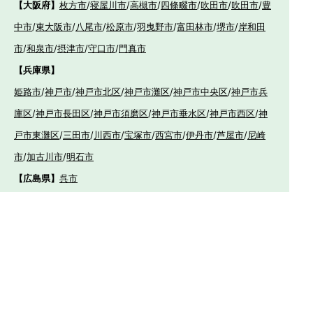
【大阪府】
枚方市
/
寝屋川市
/
高槻市
/
四條畷市
/
吹田市
/
吹田市
/
豊
中市
/
東大阪市
/
八尾市
/
松原市
/
羽曳野市
/
富田林市
/
堺市
/
岸和田
市
/
和泉市
/
摂津市
/
守口市
/
門真市
【兵庫県】
姫路市
/
神戸市
/
神戸市北区
/
神戸市灘区
/
神戸市中央区
/
神戸市兵
庫区
/
神戸市長田区
/
神戸市須磨区
/
神戸市垂水区
/
神戸市西区
/
神
戸市東灘区
/
三田市
/
川西市
/
宝塚市
/
西宮市
/
伊丹市
/
芦屋市
/
尼崎
市
/
加古川市
/
明石市
【広島県】
呉市
【山口県】
山口市
/
下関市
/
山陽小野田市
/
宇部市
/
防府市
/
周南市
/
下松市
【香川県】
観音寺市
/
三豊市
/
善通寺市
/
丸亀市
/
坂出市
/
高松市
/
さ
ぬき市
/
東かがわ市
【愛媛県】
伊予市
/
東温市
/
松山市
/
今治市
/
西条市
/
新居浜市
/
四国
中央市