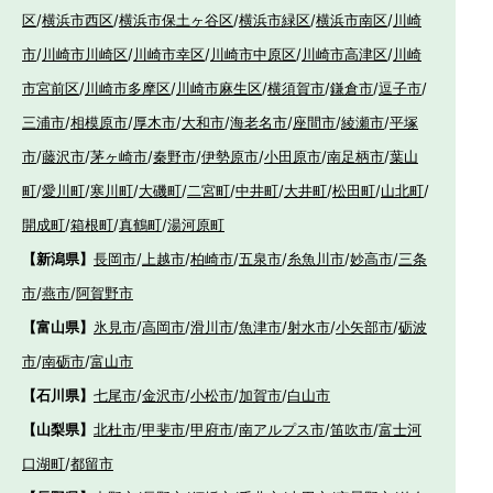
区
/
横浜市西区
/
横浜市保土ヶ谷区
/
横浜市緑区
/
横浜市南区
/
川崎
市
/
川崎市川崎区
/
川崎市幸区
/
川崎市中原区
/
川崎市高津区
/
川崎
市宮前区
/
川崎市多摩区
/
川崎市麻生区
/
横須賀市
/
鎌倉市
/
逗子市
/
三浦市
/
相模原市
/
厚木市
/
大和市
/
海老名市
/
座間市
/
綾瀬市
/
平塚
市
/
藤沢市
/
茅ヶ崎市
/
秦野市
/
伊勢原市
/
小田原市
/
南足柄市
/
葉山
町
/
愛川町
/
寒川町
/
大磯町
/
二宮町
/
中井町
/
大井町
/
松田町
/
山北町
/
開成町
/
箱根町
/
真鶴町
/
湯河原町
【新潟県】
長岡市
/
上越市
/
柏崎市
/
五泉市
/
糸魚川市
/
妙高市
/
三条
市
/
燕市
/
阿賀野市
【富山県】
氷見市
/
高岡市
/
滑川市
/
魚津市
/
射水市
/
小矢部市
/
砺波
市
/
南砺市
/
富山市
【石川県】
七尾市
/
金沢市
/
小松市
/
加賀市
/
白山市
【山梨県】
北杜市
/
甲斐市
/
甲府市
/
南アルプス市
/
笛吹市
/
富士河
口湖町
/
都留市