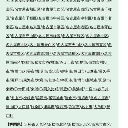
区
/
名古屋市昭和区
/
名古屋市中川区
/
名古屋市中川区
/
名古屋市熱
田区
/
名古屋市熱田区
/
名古屋市西区
/
名古屋市西区
/
名古屋市千種
区
/
名古屋市千種区
/
名古屋市中村区
/
名古屋市中村区
/
名古屋市名
東区
/
名古屋市名東区
/
名古屋市港区
/
名古屋市港区
/
名古屋市守山
区
/
名古屋市守山区
/
名古屋市緑区
/
名古屋市緑区
/
名古屋市北区
/
名古屋市北区
/
名古屋市天白区
/
名古屋市天白区
/
名古屋市東区
/
名
古屋市東区
/
名古屋市瑞穂区
/
名古屋市瑞穂区
/
名古屋市南区
/
名古
屋市南区
/
岡崎市
/
知立市
/
安城市
/
みよし市
/
西尾市
/
蒲郡市
/
豊川
市
/
豊橋市
/
刈谷市
/
豊明市
/
高浜市
/
碧南市
/
豊田市
/
日進市
/
長久手
市
/
瀬戸市
/
東海市
/
大府市
/
知多市
/
半田市
/
常滑市
/
新城市
/
田原市
/
東郷町
/
幸田町
/
東浦町
/
阿久比町
/
武豊町
/
美浜町
/
一宮市
/
春日井
市
/
犬山市
/
小牧市
/
稲沢市
/
尾張旭市
/
岩倉市
/
清須市
/
北名古屋市
/
豊山町
/
大口町
/
扶桑町
/
津島市
/
愛西市
/
弥富市
/
あま市
/
大治町
/
蟹
江町
【静岡県】
浜松市天竜区
/
浜松市北区
/
浜松市浜北区
/
浜松市東区
/