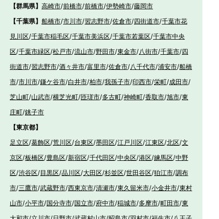
【群馬県】
高崎市
/
前橋市
/
前橋市
/
伊勢崎市
/
藤岡市
【千葉県】
船橋市
/
市川市
/
習志野市
/
佐倉市
/
四街道市
/
千葉市花
見川区
/
千葉市稲毛区
/
千葉市美浜区
/
千葉市若葉区
/
千葉市中央
区
/
千葉市緑区
/
松戸市
/
流山市
/
野田市
/
東金市
/
八街市
/
千葉市
/
四
街道市
/
習志野市
/
酒々井市
/
富里市
/
佐倉市
/
八千代市
/
浦安市
/
船橋
市
/
市川市
/
鎌ケ谷市
/
白井市
/
柏市
/
我孫子市
/
印西市
/
栄町
/
成田市
/
芝山町
/
山武市
/
横芝光町
/
匝瑳市
/
多古町
/
神崎町
/
香取市
/
旭市
/
東
庄町
/
銚子市
【東京都】
足立区
/
葛飾区
/
荒川区
/
台東区
/
墨田区
/
江戸川区
/
江東区
/
北区
/
文
京区
/
板橋区
/
豊島区
/
新宿区
/
千代田区
/
中央区
/
港区
/
練馬区
/
中野
区
/
渋谷区
/
目黒区
/
品川区
/
大田区
/
杉並区
/
世田谷区
/
狛江市
/
調布
市
/
三鷹市
/
武蔵野市
/
西東京市
/
清瀬市
/
東久留米市
/
小金井市
/
東村
山市
/
小平市
/
国分寺市
/
国立市
/
府中市
/
稲城市
/
多摩市
/
町田市
/
東
大和市
/
立川市
/
日野市
/
武蔵村山市
/
昭島市
/
羽村市
/
福生市
/
八王子