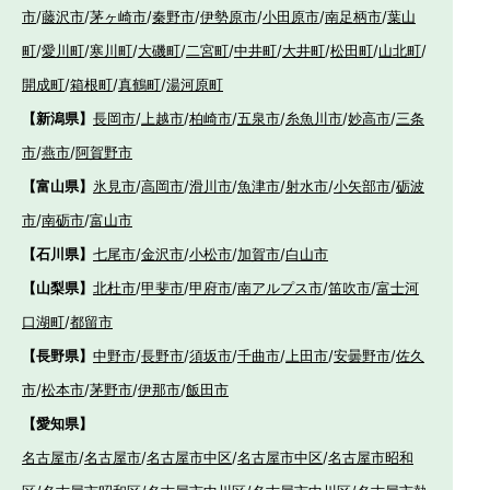
市
/
藤沢市
/
茅ヶ崎市
/
秦野市
/
伊勢原市
/
小田原市
/
南足柄市
/
葉山
町
/
愛川町
/
寒川町
/
大磯町
/
二宮町
/
中井町
/
大井町
/
松田町
/
山北町
/
開成町
/
箱根町
/
真鶴町
/
湯河原町
【新潟県】
長岡市
/
上越市
/
柏崎市
/
五泉市
/
糸魚川市
/
妙高市
/
三条
市
/
燕市
/
阿賀野市
【富山県】
氷見市
/
高岡市
/
滑川市
/
魚津市
/
射水市
/
小矢部市
/
砺波
市
/
南砺市
/
富山市
【石川県】
七尾市
/
金沢市
/
小松市
/
加賀市
/
白山市
【山梨県】
北杜市
/
甲斐市
/
甲府市
/
南アルプス市
/
笛吹市
/
富士河
口湖町
/
都留市
【長野県】
中野市
/
長野市
/
須坂市
/
千曲市
/
上田市
/
安曇野市
/
佐久
市
/
松本市
/
茅野市
/
伊那市
/
飯田市
【愛知県】
名古屋市
/
名古屋市
/
名古屋市中区
/
名古屋市中区
/
名古屋市昭和