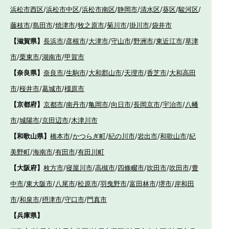
浜松市西区
/
浜松市中区
/
浜松市南区
/
静岡市
/
清水区
/
葵区
/
駿河区
/
藤枝市
/
島田市
/
焼津市
/
牧之原市
/
菊川市
/
掛川市
/
袋井市
【滋賀県】
長浜市
/
彦根市
/
大津市
/
守山市
/
野洲市
/
東近江市
/
草津
市
/
栗東市
/
湖南市
/
甲賀市
【奈良県】
奈良市
/
生駒市
/
大和郡山市
/
天理市
/
香芝市
/
大和高田
市
/
桜井市
/
葛城市
/
橿原市
【京都府】
京都市
/
南丹市
/
亀岡市
/
向日市
/
長岡京市
/
宇治市
/
八幡
市
/
城陽市
/
京田辺市
/
木津川市
【和歌山県】
橋本市
/
かつらぎ町
/
紀の川市
/
岩出市
/
和歌山市
/
紀
美野町
/
海南市
/
有田市
/
有田川町
【大阪府】
枚方市
/
寝屋川市
/
高槻市
/
四條畷市
/
吹田市
/
吹田市
/
豊
中市
/
東大阪市
/
八尾市
/
松原市
/
羽曳野市
/
富田林市
/
堺市
/
岸和田
市
/
和泉市
/
摂津市
/
守口市
/
門真市
【兵庫県】