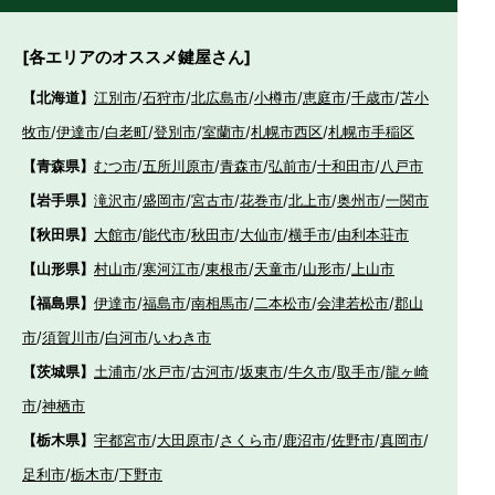
[各エリアのオススメ鍵屋さん]
【北海道】
江別市
/
石狩市
/
北広島市
/
小樽市
/
恵庭市
/
千歳市
/
苫小
牧市
/
伊達市
/
白老町
/
登別市
/
室蘭市
/
札幌市西区
/
札幌市手稲区
【青森県】
むつ市
/
五所川原市
/
青森市
/
弘前市
/
十和田市
/
八戸市
【岩手県】
滝沢市
/
盛岡市
/
宮古市
/
花巻市
/
北上市
/
奥州市
/
一関市
【秋田県】
大館市
/
能代市
/
秋田市
/
大仙市
/
横手市
/
由利本荘市
【山形県】
村山市
/
寒河江市
/
東根市
/
天童市
/
山形市
/
上山市
【福島県】
伊達市
/
福島市
/
南相馬市
/
二本松市
/
会津若松市
/
郡山
市
/
須賀川市
/
白河市
/
いわき市
【茨城県】
土浦市
/
水戸市
/
古河市
/
坂東市
/
牛久市
/
取手市
/
龍ヶ崎
市
/
神栖市
【栃木県】
宇都宮市
/
大田原市
/
さくら市
/
鹿沼市
/
佐野市
/
真岡市
/
足利市
/
栃木市
/
下野市