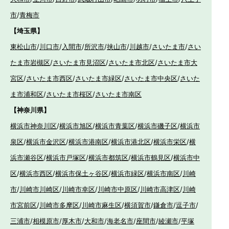
市
/
青梅市
【埼玉県】
東松山市
/
川口市
/
入間市
/
所沢市
/
挟山市
/
川越市
/
さいたま市
/
さい
たま市岩槻区
/
さいたま市見沼区
/
さいたま市北区
/
さいたま市大
宮区
/
さいたま市西区
/
さいたま市緑区
/
さいたま市中央区
/
さいた
ま市浦和区
/
さいたま市桜区
/
さいたま市南区
【神奈川県】
横浜市神奈川区
/
横浜市旭区
/
横浜市青葉区
/
横浜市磯子区
/
横浜市
泉区
/
横浜市金沢区
/
横浜市港南区
/
横浜市港北区
/
横浜市栄区
/
横
浜市瀬谷区
/
横浜市戸塚区
/
横浜市都筑区
/
横浜市鶴見区
/
横浜市中
区
/
横浜市西区
/
横浜市保土ヶ谷区
/
横浜市緑区
/
横浜市南区
/
川崎
市
/
川崎市川崎区
/
川崎市幸区
/
川崎市中原区
/
川崎市高津区
/
川崎
市宮前区
/
川崎市多摩区
/
川崎市麻生区
/
横須賀市
/
鎌倉市
/
逗子市
/
三浦市
/
相模原市
/
厚木市
/
大和市
/
海老名市
/
座間市
/
綾瀬市
/
平塚