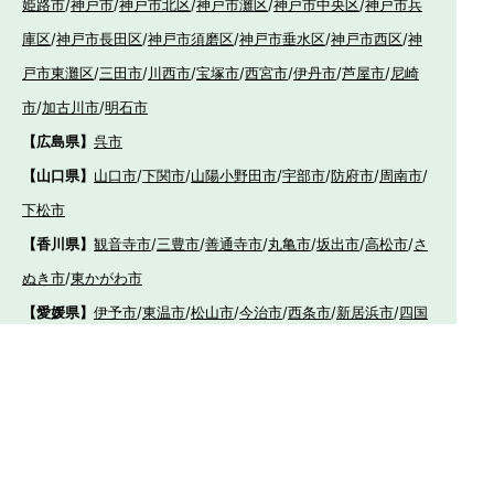
姫路市
/
神戸市
/
神戸市北区
/
神戸市灘区
/
神戸市中央区
/
神戸市兵
庫区
/
神戸市長田区
/
神戸市須磨区
/
神戸市垂水区
/
神戸市西区
/
神
戸市東灘区
/
三田市
/
川西市
/
宝塚市
/
西宮市
/
伊丹市
/
芦屋市
/
尼崎
市
/
加古川市
/
明石市
【広島県】
呉市
【山口県】
山口市
/
下関市
/
山陽小野田市
/
宇部市
/
防府市
/
周南市
/
下松市
【香川県】
観音寺市
/
三豊市
/
善通寺市
/
丸亀市
/
坂出市
/
高松市
/
さ
ぬき市
/
東かがわ市
【愛媛県】
伊予市
/
東温市
/
松山市
/
今治市
/
西条市
/
新居浜市
/
四国
中央市
【福岡県】
福岡市東区
/
福岡市南区
/
福岡市博多区
/
福岡市早良区
/
福岡市西
区
/
福岡市中央区
/
福岡市城南区
/
北九州市八幡西区
/
北九州市小倉
南区
/
北九州市小倉北区
/
北九州市門司区
/
北九州市若松区
/
北九州