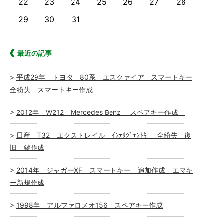
22
23
24
25
26
27
28
29
30
31
最近の記事
平成29年 トヨタ 80系 エスクァイア スマートキー
全紛失 スマートキー作成
2012年 W212 Mercedes Benz スペアキー作成
日産 T32 エクストレイル ｲﾝﾃﾘｼﾞｪﾝﾄｷｰ 全紛失 復
旧 鍵作成
2014年 ジャガーXF スマートキー 追加作成 エマキ
ー新規作成
1998年 アルファロメオ156 スペアキー作成