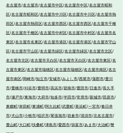
名古屋市
/
名古屋市
/
名古屋市中区
/
名古屋市中区
/
名古屋市昭和
区
/
名古屋市昭和区
/
名古屋市中川区
/
名古屋市中川区
/
名古屋市熱
田区
/
名古屋市熱田区
/
名古屋市西区
/
名古屋市西区
/
名古屋市千種
区
/
名古屋市千種区
/
名古屋市中村区
/
名古屋市中村区
/
名古屋市名
東区
/
名古屋市名東区
/
名古屋市港区
/
名古屋市港区
/
名古屋市守山
区
/
名古屋市守山区
/
名古屋市緑区
/
名古屋市緑区
/
名古屋市北区
/
名古屋市北区
/
名古屋市天白区
/
名古屋市天白区
/
名古屋市東区
/
名
古屋市東区
/
名古屋市瑞穂区
/
名古屋市瑞穂区
/
名古屋市南区
/
名古
屋市南区
/
岡崎市
/
知立市
/
安城市
/
みよし市
/
西尾市
/
蒲郡市
/
豊川
市
/
豊橋市
/
刈谷市
/
豊明市
/
高浜市
/
碧南市
/
豊田市
/
日進市
/
長久手
市
/
瀬戸市
/
東海市
/
大府市
/
知多市
/
半田市
/
常滑市
/
新城市
/
田原市
/
東郷町
/
幸田町
/
東浦町
/
阿久比町
/
武豊町
/
美浜町
/
一宮市
/
春日井
市
/
犬山市
/
小牧市
/
稲沢市
/
尾張旭市
/
岩倉市
/
清須市
/
北名古屋市
/
豊山町
/
大口町
/
扶桑町
/
津島市
/
愛西市
/
弥富市
/
あま市
/
大治町
/
蟹