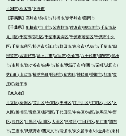
足利市
/
栃木市
/
下野市
【群馬県】
高崎市
/
前橋市
/
前橋市
/
伊勢崎市
/
藤岡市
【千葉県】
船橋市
/
市川市
/
習志野市
/
佐倉市
/
四街道市
/
千葉市花
見川区
/
千葉市稲毛区
/
千葉市美浜区
/
千葉市若葉区
/
千葉市中央
区
/
千葉市緑区
/
松戸市
/
流山市
/
野田市
/
東金市
/
八街市
/
千葉市
/
四
街道市
/
習志野市
/
酒々井市
/
富里市
/
佐倉市
/
八千代市
/
浦安市
/
船橋
市
/
市川市
/
鎌ケ谷市
/
白井市
/
柏市
/
我孫子市
/
印西市
/
栄町
/
成田市
/
芝山町
/
山武市
/
横芝光町
/
匝瑳市
/
多古町
/
神崎町
/
香取市
/
旭市
/
東
庄町
/
銚子市
【東京都】
足立区
/
葛飾区
/
荒川区
/
台東区
/
墨田区
/
江戸川区
/
江東区
/
北区
/
文
京区
/
板橋区
/
豊島区
/
新宿区
/
千代田区
/
中央区
/
港区
/
練馬区
/
中野
区
/
渋谷区
/
目黒区
/
品川区
/
大田区
/
杉並区
/
世田谷区
/
狛江市
/
調布
市
/
三鷹市
/
武蔵野市
/
西東京市
/
清瀬市
/
東久留米市
/
小金井市
/
東村