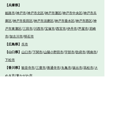
【兵庫県】
姫路市
/
神戸市
/
神戸市北区
/
神戸市灘区
/
神戸市中央区
/
神戸市兵
庫区
/
神戸市長田区
/
神戸市須磨区
/
神戸市垂水区
/
神戸市西区
/
神
戸市東灘区
/
三田市
/
川西市
/
宝塚市
/
西宮市
/
伊丹市
/
芦屋市
/
尼崎
市
/
加古川市
/
明石市
【広島県】
呉市
【山口県】
山口市
/
下関市
/
山陽小野田市
/
宇部市
/
防府市
/
周南市
/
下松市
【香川県】
観音寺市
/
三豊市
/
善通寺市
/
丸亀市
/
坂出市
/
高松市
/
さ
ぬき市
/
東かがわ市
【愛媛県】
伊予市
/
東温市
/
松山市
/
今治市
/
西条市
/
新居浜市
/
四国
中央市
【福岡県】
福岡市東区
/
福岡市南区
/
福岡市博多区
/
福岡市早良区
/
福岡市西