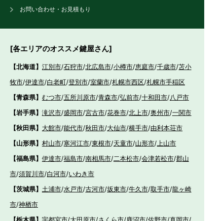
お問い合わせ・お見積もり
[各エリアのオススメ鍵屋さん]
【北海道】
江別市
/
石狩市
/
北広島市
/
小樽市
/
恵庭市
/
千歳市
/
苫小
牧市
/
伊達市
/
白老町
/
登別市
/
室蘭市
/
札幌市西区
/
札幌市手稲区
【青森県】
むつ市
/
五所川原市
/
青森市
/
弘前市
/
十和田市
/
八戸市
【岩手県】
滝沢市
/
盛岡市
/
宮古市
/
花巻市
/
北上市
/
奥州市
/
一関市
【秋田県】
大館市
/
能代市
/
秋田市
/
大仙市
/
横手市
/
由利本荘市
【山形県】
村山市
/
寒河江市
/
東根市
/
天童市
/
山形市
/
上山市
【福島県】
伊達市
/
福島市
/
南相馬市
/
二本松市
/
会津若松市
/
郡山
市
/
須賀川市
/
白河市
/
いわき市
【茨城県】
土浦市
/
水戸市
/
古河市
/
坂東市
/
牛久市
/
取手市
/
龍ヶ崎
市
/
神栖市
【栃木県】
宇都宮市
/
大田原市
/
さくら市
/
鹿沼市
/
佐野市
/
真岡市
/