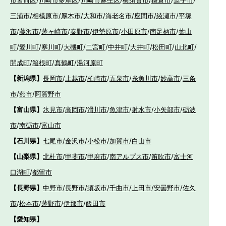
市宮前区
/
川崎市多摩区
/
川崎市麻生区
/
横須賀市
/
鎌倉市
/
逗子市
/
三浦市
/
相模原市
/
厚木市
/
大和市
/
海老名市
/
座間市
/
綾瀬市
/
平塚
市
/
藤沢市
/
茅ヶ崎市
/
秦野市
/
伊勢原市
/
小田原市
/
南足柄市
/
葉山
町
/
愛川町
/
寒川町
/
大磯町
/
二宮町
/
中井町
/
大井町
/
松田町
/
山北町
/
開成町
/
箱根町
/
真鶴町
/
湯河原町
【新潟県】
長岡市
/
上越市
/
柏崎市
/
五泉市
/
糸魚川市
/
妙高市
/
三条
市
/
燕市
/
阿賀野市
【富山県】
氷見市
/
高岡市
/
滑川市
/
魚津市
/
射水市
/
小矢部市
/
砺波
市
/
南砺市
/
富山市
【石川県】
七尾市
/
金沢市
/
小松市
/
加賀市
/
白山市
【山梨県】
北杜市
/
甲斐市
/
甲府市
/
南アルプス市
/
笛吹市
/
富士河
口湖町
/
都留市
【長野県】
中野市
/
長野市
/
須坂市
/
千曲市
/
上田市
/
安曇野市
/
佐久
市
/
松本市
/
茅野市
/
伊那市
/
飯田市
【愛知県】