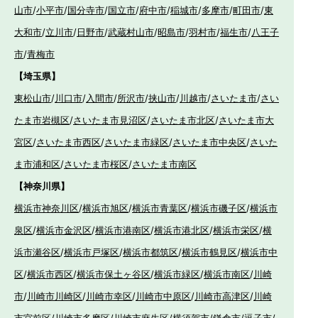
山市
/
小平市
/
国分寺市
/
国立市
/
府中市
/
稲城市
/
多摩市
/
町田市
/
東
大和市
/
立川市
/
日野市
/
武蔵村山市
/
昭島市
/
羽村市
/
福生市
/
八王子
市
/
青梅市
【埼玉県】
東松山市
/
川口市
/
入間市
/
所沢市
/
挟山市
/
川越市
/
さいたま市
/
さい
たま市岩槻区
/
さいたま市見沼区
/
さいたま市北区
/
さいたま市大
宮区
/
さいたま市西区
/
さいたま市緑区
/
さいたま市中央区
/
さいた
ま市浦和区
/
さいたま市桜区
/
さいたま市南区
【神奈川県】
横浜市神奈川区
/
横浜市旭区
/
横浜市青葉区
/
横浜市磯子区
/
横浜市
泉区
/
横浜市金沢区
/
横浜市港南区
/
横浜市港北区
/
横浜市栄区
/
横
浜市瀬谷区
/
横浜市戸塚区
/
横浜市都筑区
/
横浜市鶴見区
/
横浜市中
区
/
横浜市西区
/
横浜市保土ヶ谷区
/
横浜市緑区
/
横浜市南区
/
川崎
市
/
川崎市川崎区
/
川崎市幸区
/
川崎市中原区
/
川崎市高津区
/
川崎