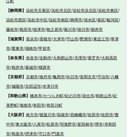
江町
【静岡県】
浜松市天竜区
/
浜松市北区
/
浜松市浜北区
/
浜松市東区
/
浜松市西区
/
浜松市中区
/
浜松市南区
/
静岡市
/
清水区
/
葵区
/
駿河区
/
藤枝市
/
島田市
/
焼津市
/
牧之原市
/
菊川市
/
掛川市
/
袋井市
【滋賀県】
長浜市
/
彦根市
/
大津市
/
守山市
/
野洲市
/
東近江市
/
草津
市
/
栗東市
/
湖南市
/
甲賀市
【奈良県】
奈良市
/
生駒市
/
大和郡山市
/
天理市
/
香芝市
/
大和高田
市
/
桜井市
/
葛城市
/
橿原市
【京都府】
京都市
/
南丹市
/
亀岡市
/
向日市
/
長岡京市
/
宇治市
/
八幡
市
/
城陽市
/
京田辺市
/
木津川市
【和歌山県】
橋本市
/
かつらぎ町
/
紀の川市
/
岩出市
/
和歌山市
/
紀
美野町
/
海南市
/
有田市
/
有田川町
【大阪府】
枚方市
/
寝屋川市
/
高槻市
/
四條畷市
/
吹田市
/
吹田市
/
豊
中市
/
東大阪市
/
八尾市
/
松原市
/
羽曳野市
/
富田林市
/
堺市
/
岸和田
市
/
和泉市
/
摂津市
/
守口市
/
門真市