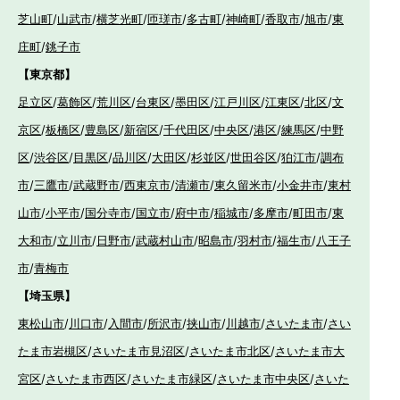
芝山町
/
山武市
/
横芝光町
/
匝瑳市
/
多古町
/
神崎町
/
香取市
/
旭市
/
東
庄町
/
銚子市
【東京都】
足立区
/
葛飾区
/
荒川区
/
台東区
/
墨田区
/
江戸川区
/
江東区
/
北区
/
文
京区
/
板橋区
/
豊島区
/
新宿区
/
千代田区
/
中央区
/
港区
/
練馬区
/
中野
区
/
渋谷区
/
目黒区
/
品川区
/
大田区
/
杉並区
/
世田谷区
/
狛江市
/
調布
市
/
三鷹市
/
武蔵野市
/
西東京市
/
清瀬市
/
東久留米市
/
小金井市
/
東村
山市
/
小平市
/
国分寺市
/
国立市
/
府中市
/
稲城市
/
多摩市
/
町田市
/
東
大和市
/
立川市
/
日野市
/
武蔵村山市
/
昭島市
/
羽村市
/
福生市
/
八王子
市
/
青梅市
【埼玉県】
東松山市
/
川口市
/
入間市
/
所沢市
/
挟山市
/
川越市
/
さいたま市
/
さい
たま市岩槻区
/
さいたま市見沼区
/
さいたま市北区
/
さいたま市大
宮区
/
さいたま市西区
/
さいたま市緑区
/
さいたま市中央区
/
さいた