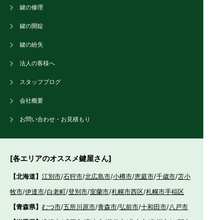
鍵の修理
鍵の開錠
鍵の紛失
法人の客様へ
スタッフブログ
会社概要
お問い合わせ・お見積もり
[各エリアのオススメ鍵屋さん]
【北海道】
江別市
/
石狩市
/
北広島市
/
小樽市
/
恵庭市
/
千歳市
/
苫小
牧市
/
伊達市
/
白老町
/
登別市
/
室蘭市
/
札幌市西区
/
札幌市手稲区
【青森県】
むつ市
/
五所川原市
/
青森市
/
弘前市
/
十和田市
/
八戸市