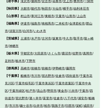
【岩手県】
滝沢市
/
盛岡市
/
宮古市
/
花巻市
/
北上市
/
奥州市
/
一関市
【秋田県】
大館市
/
能代市
/
秋田市
/
大仙市
/
横手市
/
由利本荘市
【山形県】
村山市
/
寒河江市
/
東根市
/
天童市
/
山形市
/
上山市
【福島県】
伊達市
/
福島市
/
南相馬市
/
二本松市
/
会津若松市
/
郡山
市
/
須賀川市
/
白河市
/
いわき市
【茨城県】
土浦市
/
水戸市
/
古河市
/
坂東市
/
牛久市
/
取手市
/
龍ヶ崎
市
/
神栖市
【栃木県】
宇都宮市
/
大田原市
/
さくら市
/
鹿沼市
/
佐野市
/
真岡市
/
足利市
/
栃木市
/
下野市
【群馬県】
高崎市
/
前橋市
/
前橋市
/
伊勢崎市
/
藤岡市
【千葉県】
船橋市
/
市川市
/
習志野市
/
佐倉市
/
四街道市
/
千葉市花
見川区
/
千葉市稲毛区
/
千葉市美浜区
/
千葉市若葉区
/
千葉市中央
区
/
千葉市緑区
/
松戸市
/
流山市
/
野田市
/
東金市
/
八街市
/
千葉市
/
四
街道市
/
習志野市
/
酒々井市
/
富里市
/
佐倉市
/
八千代市
/
浦安市
/
船橋
市
/
市川市
/
鎌ケ谷市
/
白井市
/
柏市
/
我孫子市
/
印西市
/
栄町
/
成田市
/