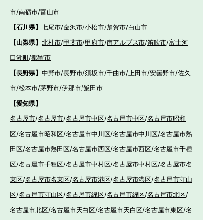
市
/
南砺市
/
富山市
【石川県】
七尾市
/
金沢市
/
小松市
/
加賀市
/
白山市
【山梨県】
北杜市
/
甲斐市
/
甲府市
/
南アルプス市
/
笛吹市
/
富士河
口湖町
/
都留市
【長野県】
中野市
/
長野市
/
須坂市
/
千曲市
/
上田市
/
安曇野市
/
佐久
市
/
松本市
/
茅野市
/
伊那市
/
飯田市
【愛知県】
名古屋市
/
名古屋市
/
名古屋市中区
/
名古屋市中区
/
名古屋市昭和
区
/
名古屋市昭和区
/
名古屋市中川区
/
名古屋市中川区
/
名古屋市熱
田区
/
名古屋市熱田区
/
名古屋市西区
/
名古屋市西区
/
名古屋市千種
区
/
名古屋市千種区
/
名古屋市中村区
/
名古屋市中村区
/
名古屋市名
東区
/
名古屋市名東区
/
名古屋市港区
/
名古屋市港区
/
名古屋市守山
区
/
名古屋市守山区
/
名古屋市緑区
/
名古屋市緑区
/
名古屋市北区
/
名古屋市北区
/
名古屋市天白区
/
名古屋市天白区
/
名古屋市東区
/
名