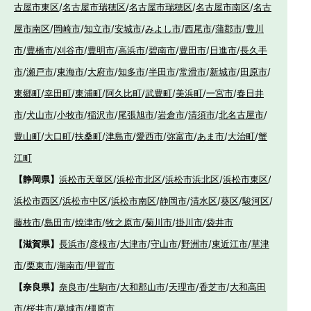
古屋市東区
/
名古屋市瑞穂区
/
名古屋市瑞穂区
/
名古屋市南区
/
名古
屋市南区
/
岡崎市
/
知立市
/
安城市
/
みよし市
/
西尾市
/
蒲郡市
/
豊川
市
/
豊橋市
/
刈谷市
/
豊明市
/
高浜市
/
碧南市
/
豊田市
/
日進市
/
長久手
市
/
瀬戸市
/
東海市
/
大府市
/
知多市
/
半田市
/
常滑市
/
新城市
/
田原市
/
東郷町
/
幸田町
/
東浦町
/
阿久比町
/
武豊町
/
美浜町
/
一宮市
/
春日井
市
/
犬山市
/
小牧市
/
稲沢市
/
尾張旭市
/
岩倉市
/
清須市
/
北名古屋市
/
豊山町
/
大口町
/
扶桑町
/
津島市
/
愛西市
/
弥富市
/
あま市
/
大治町
/
蟹
江町
【静岡県】
浜松市天竜区
/
浜松市北区
/
浜松市浜北区
/
浜松市東区
/
浜松市西区
/
浜松市中区
/
浜松市南区
/
静岡市
/
清水区
/
葵区
/
駿河区
/
藤枝市
/
島田市
/
焼津市
/
牧之原市
/
菊川市
/
掛川市
/
袋井市
【滋賀県】
長浜市
/
彦根市
/
大津市
/
守山市
/
野洲市
/
東近江市
/
草津
市
/
栗東市
/
湖南市
/
甲賀市
【奈良県】
奈良市
/
生駒市
/
大和郡山市
/
天理市
/
香芝市
/
大和高田
市
/
桜井市
/
葛城市
/
橿原市