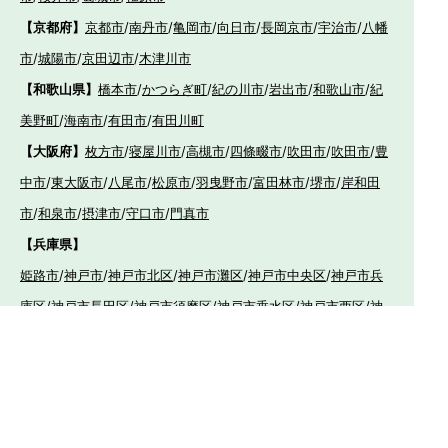
【京都府】
京都市
/
南丹市
/
亀岡市
/
向日市
/
長岡京市
/
宇治市
/
八幡
市
/
城陽市
/
京田辺市
/
木津川市
【和歌山県】
橋本市
/
かつらぎ町
/
紀の川市
/
岩出市
/
和歌山市
/
紀
美野町
/
海南市
/
有田市
/
有田川町
【大阪府】
枚方市
/
寝屋川市
/
高槻市
/
四條畷市
/
吹田市
/
吹田市
/
豊
中市
/
東大阪市
/
八尾市
/
松原市
/
羽曳野市
/
富田林市
/
堺市
/
岸和田
市
/
和泉市
/
摂津市
/
守口市
/
門真市
【兵庫県】
姫路市
/
神戸市
/
神戸市北区
/
神戸市灘区
/
神戸市中央区
/
神戸市兵
庫区
/
神戸市長田区
/
神戸市須磨区
/
神戸市垂水区
/
神戸市西区
/
神
戸市東灘区
/
三田市
/
川西市
/
宝塚市
/
西宮市
/
伊丹市
/
芦屋市
/
尼崎
市
/
加古川市
/
明石市
【広島県】
呉市
【山口県】
山口市
/
下関市
/
山陽小野田市
/
宇部市
/
防府市
/
周南市
/