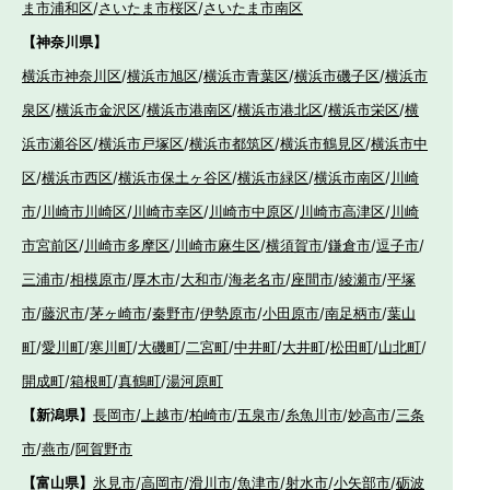
ま市浦和区
/
さいたま市桜区
/
さいたま市南区
【神奈川県】
横浜市神奈川区
/
横浜市旭区
/
横浜市青葉区
/
横浜市磯子区
/
横浜市
泉区
/
横浜市金沢区
/
横浜市港南区
/
横浜市港北区
/
横浜市栄区
/
横
浜市瀬谷区
/
横浜市戸塚区
/
横浜市都筑区
/
横浜市鶴見区
/
横浜市中
区
/
横浜市西区
/
横浜市保土ヶ谷区
/
横浜市緑区
/
横浜市南区
/
川崎
市
/
川崎市川崎区
/
川崎市幸区
/
川崎市中原区
/
川崎市高津区
/
川崎
市宮前区
/
川崎市多摩区
/
川崎市麻生区
/
横須賀市
/
鎌倉市
/
逗子市
/
三浦市
/
相模原市
/
厚木市
/
大和市
/
海老名市
/
座間市
/
綾瀬市
/
平塚
市
/
藤沢市
/
茅ヶ崎市
/
秦野市
/
伊勢原市
/
小田原市
/
南足柄市
/
葉山
町
/
愛川町
/
寒川町
/
大磯町
/
二宮町
/
中井町
/
大井町
/
松田町
/
山北町
/
開成町
/
箱根町
/
真鶴町
/
湯河原町
【新潟県】
長岡市
/
上越市
/
柏崎市
/
五泉市
/
糸魚川市
/
妙高市
/
三条
市
/
燕市
/
阿賀野市
【富山県】
氷見市
/
高岡市
/
滑川市
/
魚津市
/
射水市
/
小矢部市
/
砺波