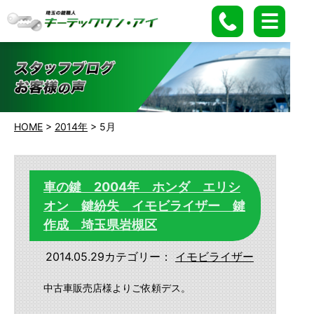
HOME
>
2014年
>
5月
車の鍵 2004年 ホンダ エリシ
オン 鍵紛失 イモビライザー 鍵
作成 埼玉県岩槻区
2014.05.29
カテゴリー：
イモビライザー
中古車販売店様よりご依頼デス。