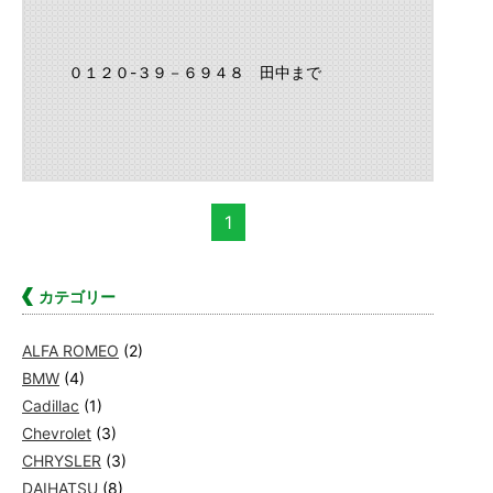
０１２０-３９－６９４８ 田中まで
1
カテゴリー
ALFA ROMEO
(2)
BMW
(4)
Cadillac
(1)
Chevrolet
(3)
CHRYSLER
(3)
DAIHATSU
(8)