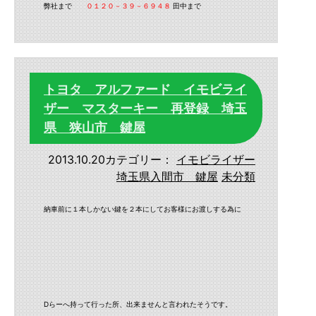
弊社まで
０１２０－３９－６９４８
田中まで
トヨタ アルファード イモビライ
ザー マスターキー 再登録 埼玉
県 狭山市 鍵屋
2013.10.20
カテゴリー：
イモビライザー
埼玉県入間市 鍵屋
未分類
納車前に１本しかない鍵を２本にしてお客様にお渡しする為に
Dらーへ持って行った所、出来ませんと言われたそうです。