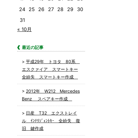
24
25
26
27
28
29
30
31
« 10月
最近の記事
平成29年 トヨタ 80系
エスクァイア スマートキー
全紛失 スマートキー作成
2012年 W212 Mercedes
Benz スペアキー作成
日産 T32 エクストレイ
ル ｲﾝﾃﾘｼﾞｪﾝﾄｷｰ 全紛失 復
旧 鍵作成