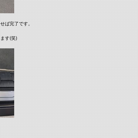
なせば完了です。
す(笑)