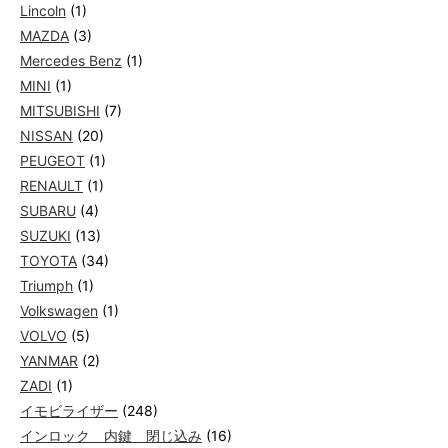
Lincoln
(1)
MAZDA
(3)
Mercedes Benz
(1)
MINI
(1)
MITSUBISHI
(7)
NISSAN
(20)
PEUGEOT
(1)
RENAULT
(1)
SUBARU
(4)
SUZUKI
(13)
TOYOTA
(34)
Triumph
(1)
Volkswagen
(1)
VOLVO
(5)
YANMAR
(2)
ZADI
(1)
イモビライザー
(248)
インロック 内鍵 閉じ込み
(16)