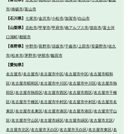
市
/
南砺市
/
富山市
【石川県】
七尾市
/
金沢市
/
小松市
/
加賀市
/
白山市
【山梨県】
北杜市
/
甲斐市
/
甲府市
/
南アルプス市
/
笛吹市
/
富士河
口湖町
/
都留市
【長野県】
中野市
/
長野市
/
須坂市
/
千曲市
/
上田市
/
安曇野市
/
佐久
市
/
松本市
/
茅野市
/
伊那市
/
飯田市
【愛知県】
名古屋市
/
名古屋市
/
名古屋市中区
/
名古屋市中区
/
名古屋市昭和
区
/
名古屋市昭和区
/
名古屋市中川区
/
名古屋市中川区
/
名古屋市熱
田区
/
名古屋市熱田区
/
名古屋市西区
/
名古屋市西区
/
名古屋市千種
区
/
名古屋市千種区
/
名古屋市中村区
/
名古屋市中村区
/
名古屋市名
東区
/
名古屋市名東区
/
名古屋市港区
/
名古屋市港区
/
名古屋市守山
区
/
名古屋市守山区
/
名古屋市緑区
/
名古屋市緑区
/
名古屋市北区
/
名古屋市北区
/
名古屋市天白区
/
名古屋市天白区
/
名古屋市東区
/
名