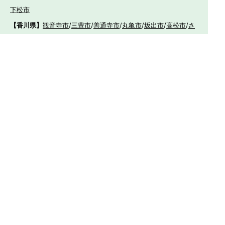
下松市
【香川県】
観音寺市
/
三豊市
/
善通寺市
/
丸亀市
/
坂出市
/
高松市
/
さ
ぬき市
/
東かがわ市
【愛媛県】
伊予市
/
東温市
/
松山市
/
今治市
/
西条市
/
新居浜市
/
四国
中央市
【福岡県】
福岡市東区
/
福岡市南区
/
福岡市博多区
/
福岡市早良区
/
福岡市西
区
/
福岡市中央区
/
福岡市城南区
/
北九州市八幡西区
/
北九州市小倉
南区
/
北九州市小倉北区
/
北九州市門司区
/
北九州市若松区
/
北九州
市八幡東区
/
北九州市戸畑区
/
久留米市
/
飯塚市
/
大牟田市
/
春日市
/
筑紫野市
/
糸島市
/
宗像市
/
大野城市
/
柳川市
/
太宰府市
/
行橋市
/
八女
市
/
小郡市
/
古賀市
/
直方市
/
朝倉市
/
福津市
/
田川市
/
筑後市
/
中間市
/
嘉麻市
/
みやま市
/
大川市
/
うきは市
/
宮若市
/
豊前市
/
那珂川町
/
志免
町
/
粕屋町
/
宇美町
/
苅田町
/
岡垣町
/
篠栗町
/
水巻町
/
筑前町
/
須恵町
/