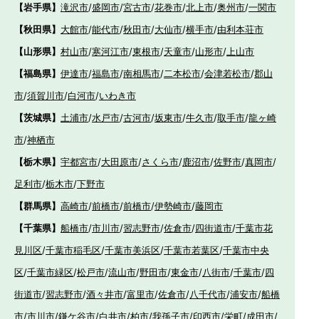
【岩手県】
滝沢市
/
盛岡市
/
宮古市
/
花巻市
/
北上市
/
奥州市
/
一関市
【秋田県】
大館市
/
能代市
/
秋田市
/
大仙市
/
横手市
/
由利本荘市
【山形県】
村山市
/
寒河江市
/
東根市
/
天童市
/
山形市
/
上山市
【福島県】
伊達市
/
福島市
/
南相馬市
/
二本松市
/
会津若松市
/
郡山
市
/
須賀川市
/
白河市
/
いわき市
【茨城県】
土浦市
/
水戸市
/
古河市
/
坂東市
/
牛久市
/
取手市
/
龍ヶ崎
市
/
神栖市
【栃木県】
宇都宮市
/
大田原市
/
さくら市
/
鹿沼市
/
佐野市
/
真岡市
/
足利市
/
栃木市
/
下野市
【群馬県】
高崎市
/
前橋市
/
前橋市
/
伊勢崎市
/
藤岡市
【千葉県】
船橋市
/
市川市
/
習志野市
/
佐倉市
/
四街道市
/
千葉市花
見川区
/
千葉市稲毛区
/
千葉市美浜区
/
千葉市若葉区
/
千葉市中央
区
/
千葉市緑区
/
松戸市
/
流山市
/
野田市
/
東金市
/
八街市
/
千葉市
/
四
街道市
/
習志野市
/
酒々井市
/
富里市
/
佐倉市
/
八千代市
/
浦安市
/
船橋
市
/
市川市
/
鎌ケ谷市
/
白井市
/
柏市
/
我孫子市
/
印西市
/
栄町
/
成田市
/