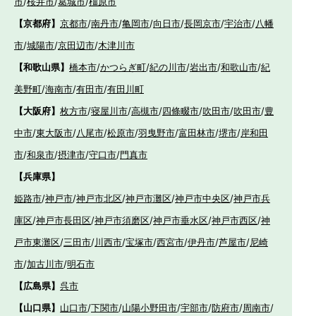
市
/
桜井市
/
葛城市
/
橿原市
【京都府】
京都市
/
南丹市
/
亀岡市
/
向日市
/
長岡京市
/
宇治市
/
八幡
市
/
城陽市
/
京田辺市
/
木津川市
【和歌山県】
橋本市
/
かつらぎ町
/
紀の川市
/
岩出市
/
和歌山市
/
紀
美野町
/
海南市
/
有田市
/
有田川町
【大阪府】
枚方市
/
寝屋川市
/
高槻市
/
四條畷市
/
吹田市
/
吹田市
/
豊
中市
/
東大阪市
/
八尾市
/
松原市
/
羽曳野市
/
富田林市
/
堺市
/
岸和田
市
/
和泉市
/
摂津市
/
守口市
/
門真市
【兵庫県】
姫路市
/
神戸市
/
神戸市北区
/
神戸市灘区
/
神戸市中央区
/
神戸市兵
庫区
/
神戸市長田区
/
神戸市須磨区
/
神戸市垂水区
/
神戸市西区
/
神
戸市東灘区
/
三田市
/
川西市
/
宝塚市
/
西宮市
/
伊丹市
/
芦屋市
/
尼崎
市
/
加古川市
/
明石市
【広島県】
呉市
【山口県】
山口市
/
下関市
/
山陽小野田市
/
宇部市
/
防府市
/
周南市
/