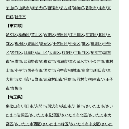
芝山町
/
山武市
/
横芝光町
/
匝瑳市
/
多古町
/
神崎町
/
香取市
/
旭市
/
東
庄町
/
銚子市
【東京都】
足立区
/
葛飾区
/
荒川区
/
台東区
/
墨田区
/
江戸川区
/
江東区
/
北区
/
文
京区
/
板橋区
/
豊島区
/
新宿区
/
千代田区
/
中央区
/
港区
/
練馬区
/
中野
区
/
渋谷区
/
目黒区
/
品川区
/
大田区
/
杉並区
/
世田谷区
/
狛江市
/
調布
市
/
三鷹市
/
武蔵野市
/
西東京市
/
清瀬市
/
東久留米市
/
小金井市
/
東村
山市
/
小平市
/
国分寺市
/
国立市
/
府中市
/
稲城市
/
多摩市
/
町田市
/
東
大和市
/
立川市
/
日野市
/
武蔵村山市
/
昭島市
/
羽村市
/
福生市
/
八王子
市
/
青梅市
【埼玉県】
東松山市
/
川口市
/
入間市
/
所沢市
/
挟山市
/
川越市
/
さいたま市
/
さい
たま市岩槻区
/
さいたま市見沼区
/
さいたま市北区
/
さいたま市大
宮区
/
さいたま市西区
/
さいたま市緑区
/
さいたま市中央区
/
さいた