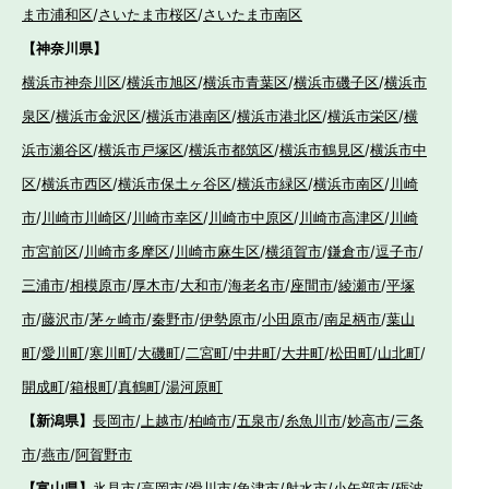
ま市浦和区
/
さいたま市桜区
/
さいたま市南区
【神奈川県】
横浜市神奈川区
/
横浜市旭区
/
横浜市青葉区
/
横浜市磯子区
/
横浜市
泉区
/
横浜市金沢区
/
横浜市港南区
/
横浜市港北区
/
横浜市栄区
/
横
浜市瀬谷区
/
横浜市戸塚区
/
横浜市都筑区
/
横浜市鶴見区
/
横浜市中
区
/
横浜市西区
/
横浜市保土ヶ谷区
/
横浜市緑区
/
横浜市南区
/
川崎
市
/
川崎市川崎区
/
川崎市幸区
/
川崎市中原区
/
川崎市高津区
/
川崎
市宮前区
/
川崎市多摩区
/
川崎市麻生区
/
横須賀市
/
鎌倉市
/
逗子市
/
三浦市
/
相模原市
/
厚木市
/
大和市
/
海老名市
/
座間市
/
綾瀬市
/
平塚
市
/
藤沢市
/
茅ヶ崎市
/
秦野市
/
伊勢原市
/
小田原市
/
南足柄市
/
葉山
町
/
愛川町
/
寒川町
/
大磯町
/
二宮町
/
中井町
/
大井町
/
松田町
/
山北町
/
開成町
/
箱根町
/
真鶴町
/
湯河原町
【新潟県】
長岡市
/
上越市
/
柏崎市
/
五泉市
/
糸魚川市
/
妙高市
/
三条
市
/
燕市
/
阿賀野市
【富山県】
氷見市
/
高岡市
/
滑川市
/
魚津市
/
射水市
/
小矢部市
/
砺波