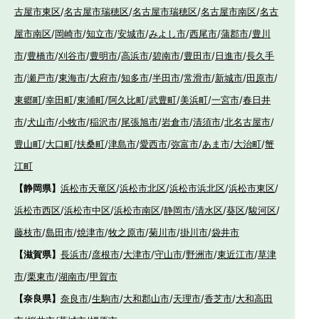
古屋市東区
/
名古屋市瑞穂区
/
名古屋市瑞穂区
/
名古屋市南区
/
名古
屋市南区
/
岡崎市
/
知立市
/
安城市
/
みよし市
/
西尾市
/
蒲郡市
/
豊川
市
/
豊橋市
/
刈谷市
/
豊明市
/
高浜市
/
碧南市
/
豊田市
/
日進市
/
長久手
市
/
瀬戸市
/
東海市
/
大府市
/
知多市
/
半田市
/
常滑市
/
新城市
/
田原市
/
東郷町
/
幸田町
/
東浦町
/
阿久比町
/
武豊町
/
美浜町
/
一宮市
/
春日井
市
/
犬山市
/
小牧市
/
稲沢市
/
尾張旭市
/
岩倉市
/
清須市
/
北名古屋市
/
豊山町
/
大口町
/
扶桑町
/
津島市
/
愛西市
/
弥富市
/
あま市
/
大治町
/
蟹
江町
【静岡県】
浜松市天竜区
/
浜松市北区
/
浜松市浜北区
/
浜松市東区
/
浜松市西区
/
浜松市中区
/
浜松市南区
/
静岡市
/
清水区
/
葵区
/
駿河区
/
藤枝市
/
島田市
/
焼津市
/
牧之原市
/
菊川市
/
掛川市
/
袋井市
【滋賀県】
長浜市
/
彦根市
/
大津市
/
守山市
/
野洲市
/
東近江市
/
草津
市
/
栗東市
/
湖南市
/
甲賀市
【奈良県】
奈良市
/
生駒市
/
大和郡山市
/
天理市
/
香芝市
/
大和高田