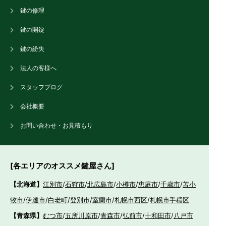
鍵の修理
鍵の開錠
鍵の紛失
法人の客様へ
スタッフブログ
会社概要
お問い合わせ・お見積もり
[各エリアのオススメ鍵屋さん]
【北海道】
江別市
/
石狩市
/
北広島市
/
小樽市
/
恵庭市
/
千歳市
/
苫小
牧市
/
伊達市
/
白老町
/
登別市
/
室蘭市
/
札幌市西区
/
札幌市手稲区
【青森県】
むつ市
/
五所川原市
/
青森市
/
弘前市
/
十和田市
/
八戸市