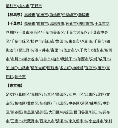
足利市
/
栃木市
/
下野市
【群馬県】
高崎市
/
前橋市
/
前橋市
/
伊勢崎市
/
藤岡市
【千葉県】
船橋市
/
市川市
/
習志野市
/
佐倉市
/
四街道市
/
千葉市花
見川区
/
千葉市稲毛区
/
千葉市美浜区
/
千葉市若葉区
/
千葉市中央
区
/
千葉市緑区
/
松戸市
/
流山市
/
野田市
/
東金市
/
八街市
/
千葉市
/
四
街道市
/
習志野市
/
酒々井市
/
富里市
/
佐倉市
/
八千代市
/
浦安市
/
船橋
市
/
市川市
/
鎌ケ谷市
/
白井市
/
柏市
/
我孫子市
/
印西市
/
栄町
/
成田市
/
芝山町
/
山武市
/
横芝光町
/
匝瑳市
/
多古町
/
神崎町
/
香取市
/
旭市
/
東
庄町
/
銚子市
【東京都】
足立区
/
葛飾区
/
荒川区
/
台東区
/
墨田区
/
江戸川区
/
江東区
/
北区
/
文
京区
/
板橋区
/
豊島区
/
新宿区
/
千代田区
/
中央区
/
港区
/
練馬区
/
中野
区
/
渋谷区
/
目黒区
/
品川区
/
大田区
/
杉並区
/
世田谷区
/
狛江市
/
調布
市
/
三鷹市
/
武蔵野市
/
西東京市
/
清瀬市
/
東久留米市
/
小金井市
/
東村