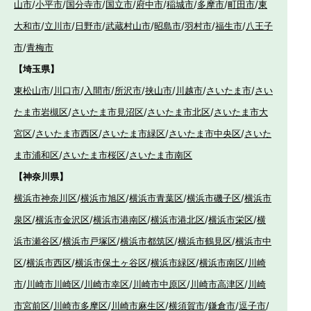
山市
/
小平市
/
国分寺市
/
国立市
/
府中市
/
稲城市
/
多摩市
/
町田市
/
東
大和市
/
立川市
/
日野市
/
武蔵村山市
/
昭島市
/
羽村市
/
福生市
/
八王子
市
/
青梅市
【埼玉県】
東松山市
/
川口市
/
入間市
/
所沢市
/
挟山市
/
川越市
/
さいたま市
/
さい
たま市岩槻区
/
さいたま市見沼区
/
さいたま市北区
/
さいたま市大
宮区
/
さいたま市西区
/
さいたま市緑区
/
さいたま市中央区
/
さいた
ま市浦和区
/
さいたま市桜区
/
さいたま市南区
【神奈川県】
横浜市神奈川区
/
横浜市旭区
/
横浜市青葉区
/
横浜市磯子区
/
横浜市
泉区
/
横浜市金沢区
/
横浜市港南区
/
横浜市港北区
/
横浜市栄区
/
横
浜市瀬谷区
/
横浜市戸塚区
/
横浜市都筑区
/
横浜市鶴見区
/
横浜市中
区
/
横浜市西区
/
横浜市保土ヶ谷区
/
横浜市緑区
/
横浜市南区
/
川崎
市
/
川崎市川崎区
/
川崎市幸区
/
川崎市中原区
/
川崎市高津区
/
川崎
市宮前区
/
川崎市多摩区
/
川崎市麻生区
/
横須賀市
/
鎌倉市
/
逗子市
/