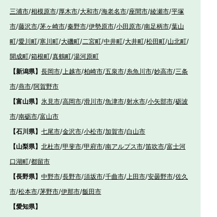
三浦市
/
相模原市
/
厚木市
/
大和市
/
海老名市
/
座間市
/
綾瀬市
/
平塚
市
/
藤沢市
/
茅ヶ崎市
/
秦野市
/
伊勢原市
/
小田原市
/
南足柄市
/
葉山
町
/
愛川町
/
寒川町
/
大磯町
/
二宮町
/
中井町
/
大井町
/
松田町
/
山北町
/
開成町
/
箱根町
/
真鶴町
/
湯河原町
【新潟県】
長岡市
/
上越市
/
柏崎市
/
五泉市
/
糸魚川市
/
妙高市
/
三条
市
/
燕市
/
阿賀野市
【富山県】
氷見市
/
高岡市
/
滑川市
/
魚津市
/
射水市
/
小矢部市
/
砺波
市
/
南砺市
/
富山市
【石川県】
七尾市
/
金沢市
/
小松市
/
加賀市
/
白山市
【山梨県】
北杜市
/
甲斐市
/
甲府市
/
南アルプス市
/
笛吹市
/
富士河
口湖町
/
都留市
【長野県】
中野市
/
長野市
/
須坂市
/
千曲市
/
上田市
/
安曇野市
/
佐久
市
/
松本市
/
茅野市
/
伊那市
/
飯田市
【愛知県】