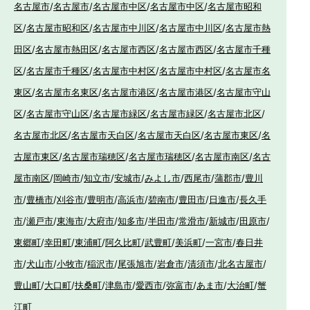
名古屋市
/
名古屋市
/
名古屋市中区
/
名古屋市中区
/
名古屋市昭和
区
/
名古屋市昭和区
/
名古屋市中川区
/
名古屋市中川区
/
名古屋市熱
田区
/
名古屋市熱田区
/
名古屋市西区
/
名古屋市西区
/
名古屋市千種
区
/
名古屋市千種区
/
名古屋市中村区
/
名古屋市中村区
/
名古屋市名
東区
/
名古屋市名東区
/
名古屋市港区
/
名古屋市港区
/
名古屋市守山
区
/
名古屋市守山区
/
名古屋市緑区
/
名古屋市緑区
/
名古屋市北区
/
名古屋市北区
/
名古屋市天白区
/
名古屋市天白区
/
名古屋市東区
/
名
古屋市東区
/
名古屋市瑞穂区
/
名古屋市瑞穂区
/
名古屋市南区
/
名古
屋市南区
/
岡崎市
/
知立市
/
安城市
/
みよし市
/
西尾市
/
蒲郡市
/
豊川
市
/
豊橋市
/
刈谷市
/
豊明市
/
高浜市
/
碧南市
/
豊田市
/
日進市
/
長久手
市
/
瀬戸市
/
東海市
/
大府市
/
知多市
/
半田市
/
常滑市
/
新城市
/
田原市
/
東郷町
/
幸田町
/
東浦町
/
阿久比町
/
武豊町
/
美浜町
/
一宮市
/
春日井
市
/
犬山市
/
小牧市
/
稲沢市
/
尾張旭市
/
岩倉市
/
清須市
/
北名古屋市
/
豊山町
/
大口町
/
扶桑町
/
津島市
/
愛西市
/
弥富市
/
あま市
/
大治町
/
蟹
江町