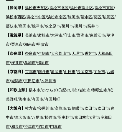
【静岡県】
浜松市天竜区
/
浜松市北区
/
浜松市浜北区
/
浜松市東区
/
浜松市西区
/
浜松市中区
/
浜松市南区
/
静岡市
/
清水区
/
葵区
/
駿河区
/
藤枝市
/
島田市
/
焼津市
/
牧之原市
/
菊川市
/
掛川市
/
袋井市
【滋賀県】
長浜市
/
彦根市
/
大津市
/
守山市
/
野洲市
/
東近江市
/
草津
市
/
栗東市
/
湖南市
/
甲賀市
【奈良県】
奈良市
/
生駒市
/
大和郡山市
/
天理市
/
香芝市
/
大和高田
市
/
桜井市
/
葛城市
/
橿原市
【京都府】
京都市
/
南丹市
/
亀岡市
/
向日市
/
長岡京市
/
宇治市
/
八幡
市
/
城陽市
/
京田辺市
/
木津川市
【和歌山県】
橋本市
/
かつらぎ町
/
紀の川市
/
岩出市
/
和歌山市
/
紀
美野町
/
海南市
/
有田市
/
有田川町
【大阪府】
枚方市
/
寝屋川市
/
高槻市
/
四條畷市
/
吹田市
/
吹田市
/
豊
中市
/
東大阪市
/
八尾市
/
松原市
/
羽曳野市
/
富田林市
/
堺市
/
岸和田
市
/
和泉市
/
摂津市
/
守口市
/
門真市