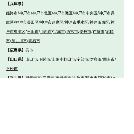
【兵庫県】
姫路市
/
神戸市
/
神戸市北区
/
神戸市灘区
/
神戸市中央区
/
神戸市兵
庫区
/
神戸市長田区
/
神戸市須磨区
/
神戸市垂水区
/
神戸市西区
/
神
戸市東灘区
/
三田市
/
川西市
/
宝塚市
/
西宮市
/
伊丹市
/
芦屋市
/
尼崎
市
/
加古川市
/
明石市
【広島県】
呉市
【山口県】
山口市
/
下関市
/
山陽小野田市
/
宇部市
/
防府市
/
周南市
/
下松市
【香川県】
観音寺市
/
三豊市
/
善通寺市
/
丸亀市
/
坂出市
/
高松市
/
さ
ぬき市
/
東かがわ市
【愛媛県】
伊予市
/
東温市
/
松山市
/
今治市
/
西条市
/
新居浜市
/
四国
中央市
【福岡県】
福岡市東区
/
福岡市南区
/
福岡市博多区
/
福岡市早良区
/
福岡市西
区
/
福岡市中央区
/
福岡市城南区
/
北九州市八幡西区
/
北九州市小倉