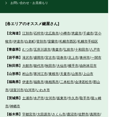
お問い合わせ・お見積もり
[各エリアのオススメ鍵屋さん]
【北海道】
江別市
/
石狩市
/
北広島市
/
小樽市
/
恵庭市
/
千歳市
/
苫小
牧市
/
伊達市
/
白老町
/
登別市
/
室蘭市
/
札幌市西区
/
札幌市手稲区
【青森県】
むつ市
/
五所川原市
/
青森市
/
弘前市
/
十和田市
/
八戸市
【岩手県】
滝沢市
/
盛岡市
/
宮古市
/
花巻市
/
北上市
/
奥州市
/
一関市
【秋田県】
大館市
/
能代市
/
秋田市
/
大仙市
/
横手市
/
由利本荘市
【山形県】
村山市
/
寒河江市
/
東根市
/
天童市
/
山形市
/
上山市
【福島県】
伊達市
/
福島市
/
南相馬市
/
二本松市
/
会津若松市
/
郡山
市
/
須賀川市
/
白河市
/
いわき市
【茨城県】
土浦市
/
水戸市
/
古河市
/
坂東市
/
牛久市
/
取手市
/
龍ヶ崎
市
/
神栖市
【栃木県】
宇都宮市
/
大田原市
/
さくら市
/
鹿沼市
/
佐野市
/
真岡市
/