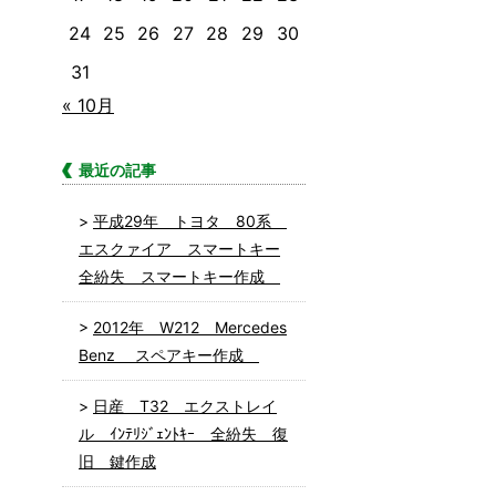
24
25
26
27
28
29
30
31
« 10月
最近の記事
平成29年 トヨタ 80系
エスクァイア スマートキー
全紛失 スマートキー作成
2012年 W212 Mercedes
Benz スペアキー作成
日産 T32 エクストレイ
ル ｲﾝﾃﾘｼﾞｪﾝﾄｷｰ 全紛失 復
旧 鍵作成