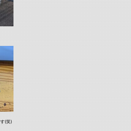
)
(笑)