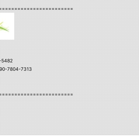
========================
-5482
0-7804-7313
========================