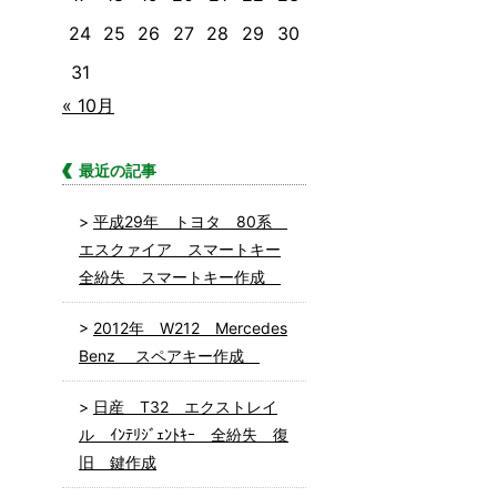
24
25
26
27
28
29
30
31
« 10月
最近の記事
平成29年 トヨタ 80系
エスクァイア スマートキー
全紛失 スマートキー作成
2012年 W212 Mercedes
Benz スペアキー作成
日産 T32 エクストレイ
ル ｲﾝﾃﾘｼﾞｪﾝﾄｷｰ 全紛失 復
旧 鍵作成