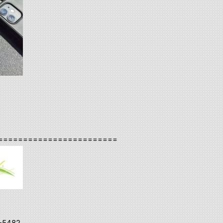
========================
-5482