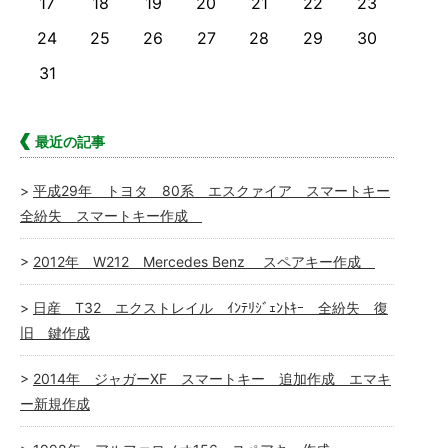
17
18
19
20
21
22
23
24
25
26
27
28
29
30
31
最近の記事
平成29年 トヨタ 80系 エスクァイア スマートキー
全紛失 スマートキー作成
2012年 W212 Mercedes Benz スペアキー作成
日産 T32 エクストレイル ｲﾝﾃﾘｼﾞｪﾝﾄｷｰ 全紛失 復
旧 鍵作成
2014年 ジャガーXF スマートキー 追加作成 エマキ
ー新規作成