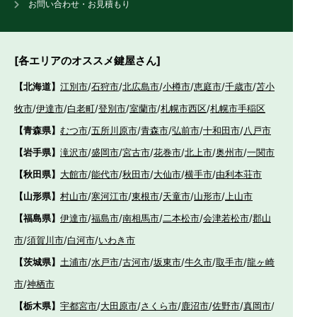
お問い合わせ・お見積もり
[各エリアのオススメ鍵屋さん]
【北海道】
江別市
/
石狩市
/
北広島市
/
小樽市
/
恵庭市
/
千歳市
/
苫小
牧市
/
伊達市
/
白老町
/
登別市
/
室蘭市
/
札幌市西区
/
札幌市手稲区
【青森県】
むつ市
/
五所川原市
/
青森市
/
弘前市
/
十和田市
/
八戸市
【岩手県】
滝沢市
/
盛岡市
/
宮古市
/
花巻市
/
北上市
/
奥州市
/
一関市
【秋田県】
大館市
/
能代市
/
秋田市
/
大仙市
/
横手市
/
由利本荘市
【山形県】
村山市
/
寒河江市
/
東根市
/
天童市
/
山形市
/
上山市
【福島県】
伊達市
/
福島市
/
南相馬市
/
二本松市
/
会津若松市
/
郡山
市
/
須賀川市
/
白河市
/
いわき市
【茨城県】
土浦市
/
水戸市
/
古河市
/
坂東市
/
牛久市
/
取手市
/
龍ヶ崎
市
/
神栖市
【栃木県】
宇都宮市
/
大田原市
/
さくら市
/
鹿沼市
/
佐野市
/
真岡市
/