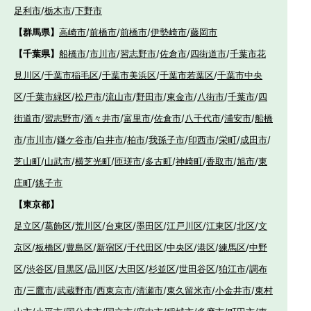
足利市
/
栃木市
/
下野市
【群馬県】
高崎市
/
前橋市
/
前橋市
/
伊勢崎市
/
藤岡市
【千葉県】
船橋市
/
市川市
/
習志野市
/
佐倉市
/
四街道市
/
千葉市花
見川区
/
千葉市稲毛区
/
千葉市美浜区
/
千葉市若葉区
/
千葉市中央
区
/
千葉市緑区
/
松戸市
/
流山市
/
野田市
/
東金市
/
八街市
/
千葉市
/
四
街道市
/
習志野市
/
酒々井市
/
富里市
/
佐倉市
/
八千代市
/
浦安市
/
船橋
市
/
市川市
/
鎌ケ谷市
/
白井市
/
柏市
/
我孫子市
/
印西市
/
栄町
/
成田市
/
芝山町
/
山武市
/
横芝光町
/
匝瑳市
/
多古町
/
神崎町
/
香取市
/
旭市
/
東
庄町
/
銚子市
【東京都】
足立区
/
葛飾区
/
荒川区
/
台東区
/
墨田区
/
江戸川区
/
江東区
/
北区
/
文
京区
/
板橋区
/
豊島区
/
新宿区
/
千代田区
/
中央区
/
港区
/
練馬区
/
中野
区
/
渋谷区
/
目黒区
/
品川区
/
大田区
/
杉並区
/
世田谷区
/
狛江市
/
調布
市
/
三鷹市
/
武蔵野市
/
西東京市
/
清瀬市
/
東久留米市
/
小金井市
/
東村