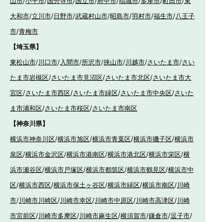
山市
/
小平市
/
国分寺市
/
国立市
/
府中市
/
稲城市
/
多摩市
/
町田市
/
東
大和市
/
立川市
/
日野市
/
武蔵村山市
/
昭島市
/
羽村市
/
福生市
/
八王子
市
/
青梅市
【埼玉県】
東松山市
/
川口市
/
入間市
/
所沢市
/
挟山市
/
川越市
/
さいたま市
/
さい
たま市岩槻区
/
さいたま市見沼区
/
さいたま市北区
/
さいたま市大
宮区
/
さいたま市西区
/
さいたま市緑区
/
さいたま市中央区
/
さいた
ま市浦和区
/
さいたま市桜区
/
さいたま市南区
【神奈川県】
横浜市神奈川区
/
横浜市旭区
/
横浜市青葉区
/
横浜市磯子区
/
横浜市
泉区
/
横浜市金沢区
/
横浜市港南区
/
横浜市港北区
/
横浜市栄区
/
横
浜市瀬谷区
/
横浜市戸塚区
/
横浜市都筑区
/
横浜市鶴見区
/
横浜市中
区
/
横浜市西区
/
横浜市保土ヶ谷区
/
横浜市緑区
/
横浜市南区
/
川崎
市
/
川崎市川崎区
/
川崎市幸区
/
川崎市中原区
/
川崎市高津区
/
川崎
市宮前区
/
川崎市多摩区
/
川崎市麻生区
/
横須賀市
/
鎌倉市
/
逗子市
/