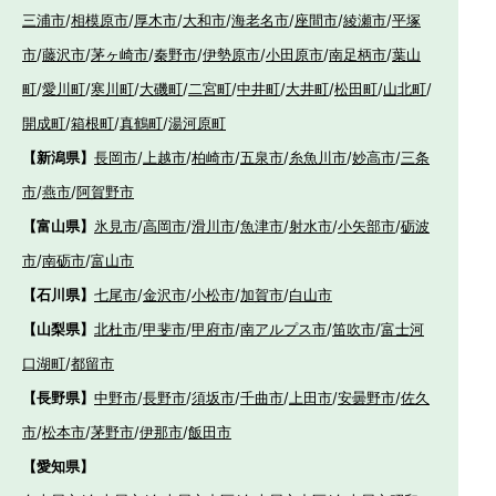
三浦市
/
相模原市
/
厚木市
/
大和市
/
海老名市
/
座間市
/
綾瀬市
/
平塚
市
/
藤沢市
/
茅ヶ崎市
/
秦野市
/
伊勢原市
/
小田原市
/
南足柄市
/
葉山
町
/
愛川町
/
寒川町
/
大磯町
/
二宮町
/
中井町
/
大井町
/
松田町
/
山北町
/
開成町
/
箱根町
/
真鶴町
/
湯河原町
【新潟県】
長岡市
/
上越市
/
柏崎市
/
五泉市
/
糸魚川市
/
妙高市
/
三条
市
/
燕市
/
阿賀野市
【富山県】
氷見市
/
高岡市
/
滑川市
/
魚津市
/
射水市
/
小矢部市
/
砺波
市
/
南砺市
/
富山市
【石川県】
七尾市
/
金沢市
/
小松市
/
加賀市
/
白山市
【山梨県】
北杜市
/
甲斐市
/
甲府市
/
南アルプス市
/
笛吹市
/
富士河
口湖町
/
都留市
【長野県】
中野市
/
長野市
/
須坂市
/
千曲市
/
上田市
/
安曇野市
/
佐久
市
/
松本市
/
茅野市
/
伊那市
/
飯田市
【愛知県】