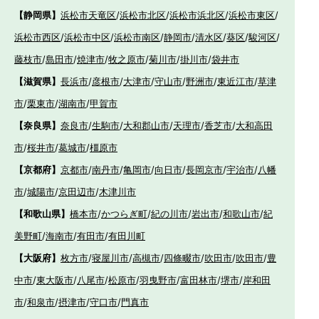
【静岡県】
浜松市天竜区
/
浜松市北区
/
浜松市浜北区
/
浜松市東区
/
浜松市西区
/
浜松市中区
/
浜松市南区
/
静岡市
/
清水区
/
葵区
/
駿河区
/
藤枝市
/
島田市
/
焼津市
/
牧之原市
/
菊川市
/
掛川市
/
袋井市
【滋賀県】
長浜市
/
彦根市
/
大津市
/
守山市
/
野洲市
/
東近江市
/
草津
市
/
栗東市
/
湖南市
/
甲賀市
【奈良県】
奈良市
/
生駒市
/
大和郡山市
/
天理市
/
香芝市
/
大和高田
市
/
桜井市
/
葛城市
/
橿原市
【京都府】
京都市
/
南丹市
/
亀岡市
/
向日市
/
長岡京市
/
宇治市
/
八幡
市
/
城陽市
/
京田辺市
/
木津川市
【和歌山県】
橋本市
/
かつらぎ町
/
紀の川市
/
岩出市
/
和歌山市
/
紀
美野町
/
海南市
/
有田市
/
有田川町
【大阪府】
枚方市
/
寝屋川市
/
高槻市
/
四條畷市
/
吹田市
/
吹田市
/
豊
中市
/
東大阪市
/
八尾市
/
松原市
/
羽曳野市
/
富田林市
/
堺市
/
岸和田
市
/
和泉市
/
摂津市
/
守口市
/
門真市