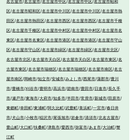
名古屋市
/
名古屋市
/
名古屋市中区
/
名古屋市中区
/
名古屋市昭和
区
/
名古屋市昭和区
/
名古屋市中川区
/
名古屋市中川区
/
名古屋市熱
田区
/
名古屋市熱田区
/
名古屋市西区
/
名古屋市西区
/
名古屋市千種
区
/
名古屋市千種区
/
名古屋市中村区
/
名古屋市中村区
/
名古屋市名
東区
/
名古屋市名東区
/
名古屋市港区
/
名古屋市港区
/
名古屋市守山
区
/
名古屋市守山区
/
名古屋市緑区
/
名古屋市緑区
/
名古屋市北区
/
名古屋市北区
/
名古屋市天白区
/
名古屋市天白区
/
名古屋市東区
/
名
古屋市東区
/
名古屋市瑞穂区
/
名古屋市瑞穂区
/
名古屋市南区
/
名古
屋市南区
/
岡崎市
/
知立市
/
安城市
/
みよし市
/
西尾市
/
蒲郡市
/
豊川
市
/
豊橋市
/
刈谷市
/
豊明市
/
高浜市
/
碧南市
/
豊田市
/
日進市
/
長久手
市
/
瀬戸市
/
東海市
/
大府市
/
知多市
/
半田市
/
常滑市
/
新城市
/
田原市
/
東郷町
/
幸田町
/
東浦町
/
阿久比町
/
武豊町
/
美浜町
/
一宮市
/
春日井
市
/
犬山市
/
小牧市
/
稲沢市
/
尾張旭市
/
岩倉市
/
清須市
/
北名古屋市
/
豊山町
/
大口町
/
扶桑町
/
津島市
/
愛西市
/
弥富市
/
あま市
/
大治町
/
蟹
江町