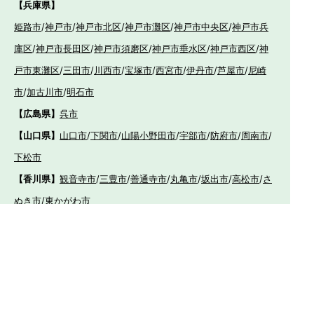
【兵庫県】
姫路市
/
神戸市
/
神戸市北区
/
神戸市灘区
/
神戸市中央区
/
神戸市兵
庫区
/
神戸市長田区
/
神戸市須磨区
/
神戸市垂水区
/
神戸市西区
/
神
戸市東灘区
/
三田市
/
川西市
/
宝塚市
/
西宮市
/
伊丹市
/
芦屋市
/
尼崎
市
/
加古川市
/
明石市
【広島県】
呉市
【山口県】
山口市
/
下関市
/
山陽小野田市
/
宇部市
/
防府市
/
周南市
/
下松市
【香川県】
観音寺市
/
三豊市
/
善通寺市
/
丸亀市
/
坂出市
/
高松市
/
さ
ぬき市
/
東かがわ市
【愛媛県】
伊予市
/
東温市
/
松山市
/
今治市
/
西条市
/
新居浜市
/
四国
中央市
【福岡県】
福岡市東区
/
福岡市南区
/
福岡市博多区
/
福岡市早良区
/
福岡市西
区
/
福岡市中央区
/
福岡市城南区
/
北九州市八幡西区
/
北九州市小倉