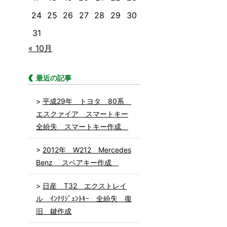
24
25
26
27
28
29
30
31
« 10月
最近の記事
平成29年 トヨタ 80系
エスクァイア スマートキー
全紛失 スマートキー作成
2012年 W212 Mercedes
Benz スペアキー作成
日産 T32 エクストレイ
ル ｲﾝﾃﾘｼﾞｪﾝﾄｷｰ 全紛失 復
旧 鍵作成