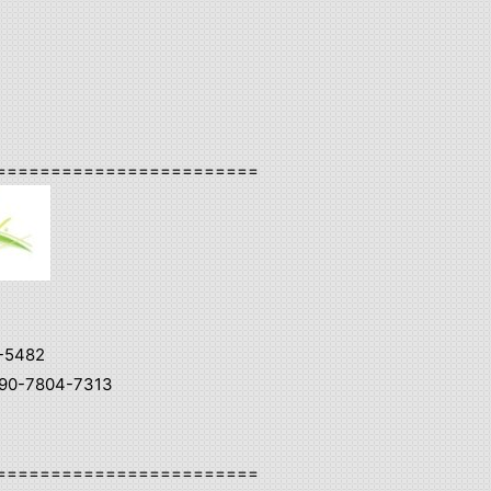
========================
-5482
0-7804-7313
========================