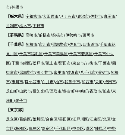
市
/
神栖市
【栃木県】
宇都宮市
/
大田原市
/
さくら市
/
鹿沼市
/
佐野市
/
真岡市
/
足利市
/
栃木市
/
下野市
【群馬県】
高崎市
/
前橋市
/
前橋市
/
伊勢崎市
/
藤岡市
【千葉県】
船橋市
/
市川市
/
習志野市
/
佐倉市
/
四街道市
/
千葉市花
見川区
/
千葉市稲毛区
/
千葉市美浜区
/
千葉市若葉区
/
千葉市中央
区
/
千葉市緑区
/
松戸市
/
流山市
/
野田市
/
東金市
/
八街市
/
千葉市
/
四
街道市
/
習志野市
/
酒々井市
/
富里市
/
佐倉市
/
八千代市
/
浦安市
/
船橋
市
/
市川市
/
鎌ケ谷市
/
白井市
/
柏市
/
我孫子市
/
印西市
/
栄町
/
成田市
/
芝山町
/
山武市
/
横芝光町
/
匝瑳市
/
多古町
/
神崎町
/
香取市
/
旭市
/
東
庄町
/
銚子市
【東京都】
足立区
/
葛飾区
/
荒川区
/
台東区
/
墨田区
/
江戸川区
/
江東区
/
北区
/
文
京区
/
板橋区
/
豊島区
/
新宿区
/
千代田区
/
中央区
/
港区
/
練馬区
/
中野