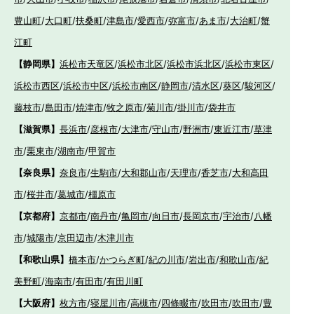
豊山町
/
大口町
/
扶桑町
/
津島市
/
愛西市
/
弥富市
/
あま市
/
大治町
/
蟹
江町
【静岡県】
浜松市天竜区
/
浜松市北区
/
浜松市浜北区
/
浜松市東区
/
浜松市西区
/
浜松市中区
/
浜松市南区
/
静岡市
/
清水区
/
葵区
/
駿河区
/
藤枝市
/
島田市
/
焼津市
/
牧之原市
/
菊川市
/
掛川市
/
袋井市
【滋賀県】
長浜市
/
彦根市
/
大津市
/
守山市
/
野洲市
/
東近江市
/
草津
市
/
栗東市
/
湖南市
/
甲賀市
【奈良県】
奈良市
/
生駒市
/
大和郡山市
/
天理市
/
香芝市
/
大和高田
市
/
桜井市
/
葛城市
/
橿原市
【京都府】
京都市
/
南丹市
/
亀岡市
/
向日市
/
長岡京市
/
宇治市
/
八幡
市
/
城陽市
/
京田辺市
/
木津川市
【和歌山県】
橋本市
/
かつらぎ町
/
紀の川市
/
岩出市
/
和歌山市
/
紀
美野町
/
海南市
/
有田市
/
有田川町
【大阪府】
枚方市
/
寝屋川市
/
高槻市
/
四條畷市
/
吹田市
/
吹田市
/
豊