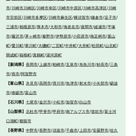
市
/
川崎市川崎区
/
川崎市幸区
/
川崎市中原区
/
川崎市高津区
/
川崎
市宮前区
/
川崎市多摩区
/
川崎市麻生区
/
横須賀市
/
鎌倉市
/
逗子市
/
三浦市
/
相模原市
/
厚木市
/
大和市
/
海老名市
/
座間市
/
綾瀬市
/
平塚
市
/
藤沢市
/
茅ヶ崎市
/
秦野市
/
伊勢原市
/
小田原市
/
南足柄市
/
葉山
町
/
愛川町
/
寒川町
/
大磯町
/
二宮町
/
中井町
/
大井町
/
松田町
/
山北町
/
開成町
/
箱根町
/
真鶴町
/
湯河原町
【新潟県】
長岡市
/
上越市
/
柏崎市
/
五泉市
/
糸魚川市
/
妙高市
/
三条
市
/
燕市
/
阿賀野市
【富山県】
氷見市
/
高岡市
/
滑川市
/
魚津市
/
射水市
/
小矢部市
/
砺波
市
/
南砺市
/
富山市
【石川県】
七尾市
/
金沢市
/
小松市
/
加賀市
/
白山市
【山梨県】
北杜市
/
甲斐市
/
甲府市
/
南アルプス市
/
笛吹市
/
富士河
口湖町
/
都留市
【長野県】
中野市
/
長野市
/
須坂市
/
千曲市
/
上田市
/
安曇野市
/
佐久