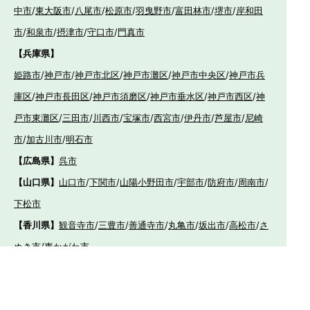
中市
/
東大阪市
/
八尾市
/
松原市
/
羽曳野市
/
富田林市
/
堺市
/
岸和田
市
/
和泉市
/
摂津市
/
守口市
/
門真市
【兵庫県】
姫路市
/
神戸市
/
神戸市北区
/
神戸市灘区
/
神戸市中央区
/
神戸市兵
庫区
/
神戸市長田区
/
神戸市須磨区
/
神戸市垂水区
/
神戸市西区
/
神
戸市東灘区
/
三田市
/
川西市
/
宝塚市
/
西宮市
/
伊丹市
/
芦屋市
/
尼崎
市
/
加古川市
/
明石市
【広島県】
呉市
【山口県】
山口市
/
下関市
/
山陽小野田市
/
宇部市
/
防府市
/
周南市
/
下松市
【香川県】
観音寺市
/
三豊市
/
善通寺市
/
丸亀市
/
坂出市
/
高松市
/
さ
ぬき市
/
東かがわ市
【愛媛県】
伊予市
/
東温市
/
松山市
/
今治市
/
西条市
/
新居浜市
/
四国
中央市