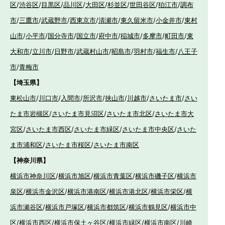
区
/
渋谷区
/
目黒区
/
品川区
/
大田区
/
杉並区
/
世田谷区
/
狛江市
/
調布
市
/
三鷹市
/
武蔵野市
/
西東京市
/
清瀬市
/
東久留米市
/
小金井市
/
東村
山市
/
小平市
/
国分寺市
/
国立市
/
府中市
/
稲城市
/
多摩市
/
町田市
/
東
大和市
/
立川市
/
日野市
/
武蔵村山市
/
昭島市
/
羽村市
/
福生市
/
八王子
市
/
青梅市
【埼玉県】
東松山市
/
川口市
/
入間市
/
所沢市
/
挟山市
/
川越市
/
さいたま市
/
さい
たま市岩槻区
/
さいたま市見沼区
/
さいたま市北区
/
さいたま市大
宮区
/
さいたま市西区
/
さいたま市緑区
/
さいたま市中央区
/
さいた
ま市浦和区
/
さいたま市桜区
/
さいたま市南区
【神奈川県】
横浜市神奈川区
/
横浜市旭区
/
横浜市青葉区
/
横浜市磯子区
/
横浜市
泉区
/
横浜市金沢区
/
横浜市港南区
/
横浜市港北区
/
横浜市栄区
/
横
浜市瀬谷区
/
横浜市戸塚区
/
横浜市都筑区
/
横浜市鶴見区
/
横浜市中
区
/
横浜市西区
/
横浜市保土ヶ谷区
/
横浜市緑区
/
横浜市南区
/
川崎