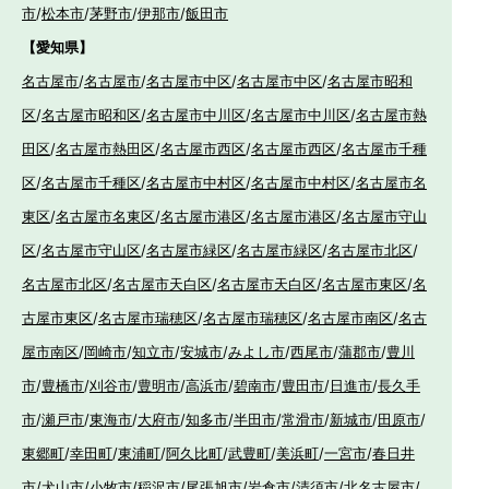
市
/
松本市
/
茅野市
/
伊那市
/
飯田市
【愛知県】
名古屋市
/
名古屋市
/
名古屋市中区
/
名古屋市中区
/
名古屋市昭和
区
/
名古屋市昭和区
/
名古屋市中川区
/
名古屋市中川区
/
名古屋市熱
田区
/
名古屋市熱田区
/
名古屋市西区
/
名古屋市西区
/
名古屋市千種
区
/
名古屋市千種区
/
名古屋市中村区
/
名古屋市中村区
/
名古屋市名
東区
/
名古屋市名東区
/
名古屋市港区
/
名古屋市港区
/
名古屋市守山
区
/
名古屋市守山区
/
名古屋市緑区
/
名古屋市緑区
/
名古屋市北区
/
名古屋市北区
/
名古屋市天白区
/
名古屋市天白区
/
名古屋市東区
/
名
古屋市東区
/
名古屋市瑞穂区
/
名古屋市瑞穂区
/
名古屋市南区
/
名古
屋市南区
/
岡崎市
/
知立市
/
安城市
/
みよし市
/
西尾市
/
蒲郡市
/
豊川
市
/
豊橋市
/
刈谷市
/
豊明市
/
高浜市
/
碧南市
/
豊田市
/
日進市
/
長久手
市
/
瀬戸市
/
東海市
/
大府市
/
知多市
/
半田市
/
常滑市
/
新城市
/
田原市
/
東郷町
/
幸田町
/
東浦町
/
阿久比町
/
武豊町
/
美浜町
/
一宮市
/
春日井
市
/
犬山市
/
小牧市
/
稲沢市
/
尾張旭市
/
岩倉市
/
清須市
/
北名古屋市
/