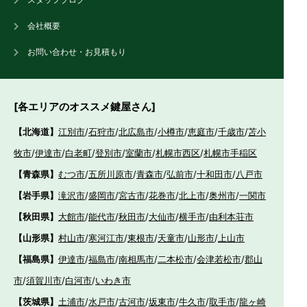
会社概要
お問い合わせ・お見積もり
[各エリアのオススメ鍵屋さん]
【北海道】
江別市
/
石狩市
/
北広島市
/
小樽市
/
恵庭市
/
千歳市
/
苫小
牧市
/
伊達市
/
白老町
/
登別市
/
室蘭市
/
札幌市西区
/
札幌市手稲区
【青森県】
むつ市
/
五所川原市
/
青森市
/
弘前市
/
十和田市
/
八戸市
【岩手県】
滝沢市
/
盛岡市
/
宮古市
/
花巻市
/
北上市
/
奥州市
/
一関市
【秋田県】
大館市
/
能代市
/
秋田市
/
大仙市
/
横手市
/
由利本荘市
【山形県】
村山市
/
寒河江市
/
東根市
/
天童市
/
山形市
/
上山市
【福島県】
伊達市
/
福島市
/
南相馬市
/
二本松市
/
会津若松市
/
郡山
市
/
須賀川市
/
白河市
/
いわき市
【茨城県】
土浦市
/
水戸市
/
古河市
/
坂東市
/
牛久市
/
取手市
/
龍ヶ崎