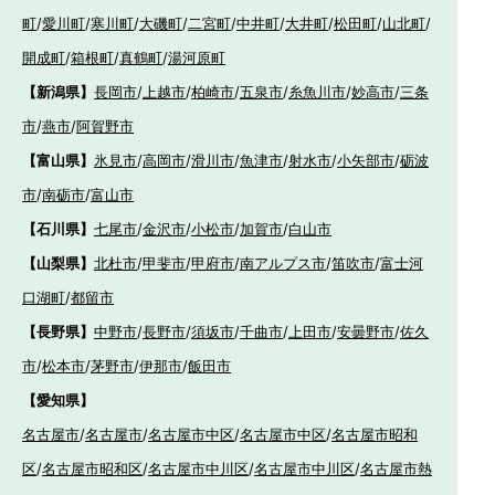
町
/
愛川町
/
寒川町
/
大磯町
/
二宮町
/
中井町
/
大井町
/
松田町
/
山北町
/
開成町
/
箱根町
/
真鶴町
/
湯河原町
【新潟県】
長岡市
/
上越市
/
柏崎市
/
五泉市
/
糸魚川市
/
妙高市
/
三条
市
/
燕市
/
阿賀野市
【富山県】
氷見市
/
高岡市
/
滑川市
/
魚津市
/
射水市
/
小矢部市
/
砺波
市
/
南砺市
/
富山市
【石川県】
七尾市
/
金沢市
/
小松市
/
加賀市
/
白山市
【山梨県】
北杜市
/
甲斐市
/
甲府市
/
南アルプス市
/
笛吹市
/
富士河
口湖町
/
都留市
【長野県】
中野市
/
長野市
/
須坂市
/
千曲市
/
上田市
/
安曇野市
/
佐久
市
/
松本市
/
茅野市
/
伊那市
/
飯田市
【愛知県】
名古屋市
/
名古屋市
/
名古屋市中区
/
名古屋市中区
/
名古屋市昭和
区
/
名古屋市昭和区
/
名古屋市中川区
/
名古屋市中川区
/
名古屋市熱