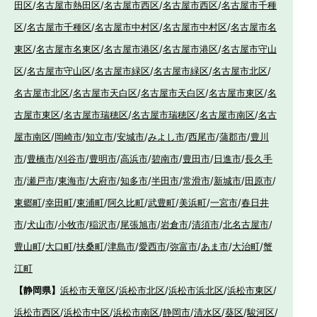
田区
/
名古屋市熱田区
/
名古屋市西区
/
名古屋市西区
/
名古屋市千種
区
/
名古屋市千種区
/
名古屋市中村区
/
名古屋市中村区
/
名古屋市名
東区
/
名古屋市名東区
/
名古屋市港区
/
名古屋市港区
/
名古屋市守山
区
/
名古屋市守山区
/
名古屋市緑区
/
名古屋市緑区
/
名古屋市北区
/
名古屋市北区
/
名古屋市天白区
/
名古屋市天白区
/
名古屋市東区
/
名
古屋市東区
/
名古屋市瑞穂区
/
名古屋市瑞穂区
/
名古屋市南区
/
名古
屋市南区
/
岡崎市
/
知立市
/
安城市
/
みよし市
/
西尾市
/
蒲郡市
/
豊川
市
/
豊橋市
/
刈谷市
/
豊明市
/
高浜市
/
碧南市
/
豊田市
/
日進市
/
長久手
市
/
瀬戸市
/
東海市
/
大府市
/
知多市
/
半田市
/
常滑市
/
新城市
/
田原市
/
東郷町
/
幸田町
/
東浦町
/
阿久比町
/
武豊町
/
美浜町
/
一宮市
/
春日井
市
/
犬山市
/
小牧市
/
稲沢市
/
尾張旭市
/
岩倉市
/
清須市
/
北名古屋市
/
豊山町
/
大口町
/
扶桑町
/
津島市
/
愛西市
/
弥富市
/
あま市
/
大治町
/
蟹
江町
【静岡県】
浜松市天竜区
/
浜松市北区
/
浜松市浜北区
/
浜松市東区
/
浜松市西区
/
浜松市中区
/
浜松市南区
/
静岡市
/
清水区
/
葵区
/
駿河区
/