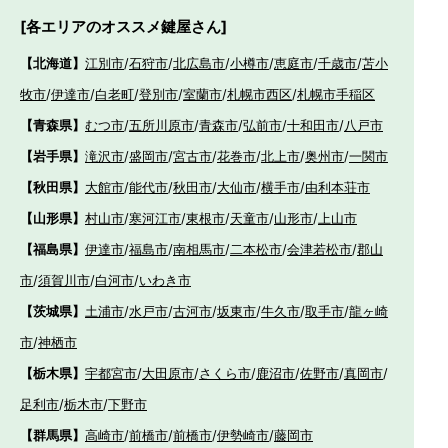
[各エリアのオススメ鍵屋さん]
【北海道】
江別市
/
石狩市
/
北広島市
/
小樽市
/
恵庭市
/
千歳市
/
苫小
牧市
/
伊達市
/
白老町
/
登別市
/
室蘭市
/
札幌市西区
/
札幌市手稲区
【青森県】
むつ市
/
五所川原市
/
青森市
/
弘前市
/
十和田市
/
八戸市
【岩手県】
滝沢市
/
盛岡市
/
宮古市
/
花巻市
/
北上市
/
奥州市
/
一関市
【秋田県】
大館市
/
能代市
/
秋田市
/
大仙市
/
横手市
/
由利本荘市
【山形県】
村山市
/
寒河江市
/
東根市
/
天童市
/
山形市
/
上山市
【福島県】
伊達市
/
福島市
/
南相馬市
/
二本松市
/
会津若松市
/
郡山
市
/
須賀川市
/
白河市
/
いわき市
【茨城県】
土浦市
/
水戸市
/
古河市
/
坂東市
/
牛久市
/
取手市
/
龍ヶ崎
市
/
神栖市
【栃木県】
宇都宮市
/
大田原市
/
さくら市
/
鹿沼市
/
佐野市
/
真岡市
/
足利市
/
栃木市
/
下野市
【群馬県】
高崎市
/
前橋市
/
前橋市
/
伊勢崎市
/
藤岡市