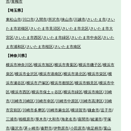
市
/
青梅市
【埼玉県】
東松山市
/
川口市
/
入間市
/
所沢市
/
挟山市
/
川越市
/
さいたま市
/
さい
たま市岩槻区
/
さいたま市見沼区
/
さいたま市北区
/
さいたま市大
宮区
/
さいたま市西区
/
さいたま市緑区
/
さいたま市中央区
/
さいた
ま市浦和区
/
さいたま市桜区
/
さいたま市南区
【神奈川県】
横浜市神奈川区
/
横浜市旭区
/
横浜市青葉区
/
横浜市磯子区
/
横浜市
泉区
/
横浜市金沢区
/
横浜市港南区
/
横浜市港北区
/
横浜市栄区
/
横
浜市瀬谷区
/
横浜市戸塚区
/
横浜市都筑区
/
横浜市鶴見区
/
横浜市中
区
/
横浜市西区
/
横浜市保土ヶ谷区
/
横浜市緑区
/
横浜市南区
/
川崎
市
/
川崎市川崎区
/
川崎市幸区
/
川崎市中原区
/
川崎市高津区
/
川崎
市宮前区
/
川崎市多摩区
/
川崎市麻生区
/
横須賀市
/
鎌倉市
/
逗子市
/
三浦市
/
相模原市
/
厚木市
/
大和市
/
海老名市
/
座間市
/
綾瀬市
/
平塚
市
/
藤沢市
/
茅ヶ崎市
/
秦野市
/
伊勢原市
/
小田原市
/
南足柄市
/
葉山