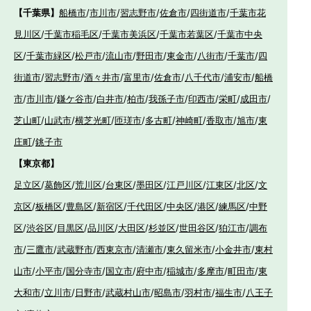
【千葉県】
船橋市
/
市川市
/
習志野市
/
佐倉市
/
四街道市
/
千葉市花
見川区
/
千葉市稲毛区
/
千葉市美浜区
/
千葉市若葉区
/
千葉市中央
区
/
千葉市緑区
/
松戸市
/
流山市
/
野田市
/
東金市
/
八街市
/
千葉市
/
四
街道市
/
習志野市
/
酒々井市
/
富里市
/
佐倉市
/
八千代市
/
浦安市
/
船橋
市
/
市川市
/
鎌ケ谷市
/
白井市
/
柏市
/
我孫子市
/
印西市
/
栄町
/
成田市
/
芝山町
/
山武市
/
横芝光町
/
匝瑳市
/
多古町
/
神崎町
/
香取市
/
旭市
/
東
庄町
/
銚子市
【東京都】
足立区
/
葛飾区
/
荒川区
/
台東区
/
墨田区
/
江戸川区
/
江東区
/
北区
/
文
京区
/
板橋区
/
豊島区
/
新宿区
/
千代田区
/
中央区
/
港区
/
練馬区
/
中野
区
/
渋谷区
/
目黒区
/
品川区
/
大田区
/
杉並区
/
世田谷区
/
狛江市
/
調布
市
/
三鷹市
/
武蔵野市
/
西東京市
/
清瀬市
/
東久留米市
/
小金井市
/
東村
山市
/
小平市
/
国分寺市
/
国立市
/
府中市
/
稲城市
/
多摩市
/
町田市
/
東
大和市
/
立川市
/
日野市
/
武蔵村山市
/
昭島市
/
羽村市
/
福生市
/
八王子