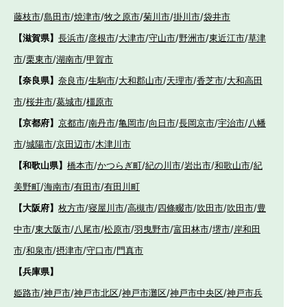
藤枝市
/
島田市
/
焼津市
/
牧之原市
/
菊川市
/
掛川市
/
袋井市
【滋賀県】
長浜市
/
彦根市
/
大津市
/
守山市
/
野洲市
/
東近江市
/
草津
市
/
栗東市
/
湖南市
/
甲賀市
【奈良県】
奈良市
/
生駒市
/
大和郡山市
/
天理市
/
香芝市
/
大和高田
市
/
桜井市
/
葛城市
/
橿原市
【京都府】
京都市
/
南丹市
/
亀岡市
/
向日市
/
長岡京市
/
宇治市
/
八幡
市
/
城陽市
/
京田辺市
/
木津川市
【和歌山県】
橋本市
/
かつらぎ町
/
紀の川市
/
岩出市
/
和歌山市
/
紀
美野町
/
海南市
/
有田市
/
有田川町
【大阪府】
枚方市
/
寝屋川市
/
高槻市
/
四條畷市
/
吹田市
/
吹田市
/
豊
中市
/
東大阪市
/
八尾市
/
松原市
/
羽曳野市
/
富田林市
/
堺市
/
岸和田
市
/
和泉市
/
摂津市
/
守口市
/
門真市
【兵庫県】
姫路市
/
神戸市
/
神戸市北区
/
神戸市灘区
/
神戸市中央区
/
神戸市兵