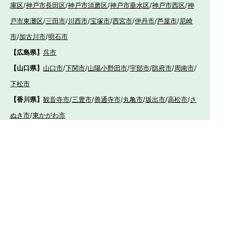
庫区
/
神戸市長田区
/
神戸市須磨区
/
神戸市垂水区
/
神戸市西区
/
神
戸市東灘区
/
三田市
/
川西市
/
宝塚市
/
西宮市
/
伊丹市
/
芦屋市
/
尼崎
市
/
加古川市
/
明石市
【広島県】
呉市
【山口県】
山口市
/
下関市
/
山陽小野田市
/
宇部市
/
防府市
/
周南市
/
下松市
【香川県】
観音寺市
/
三豊市
/
善通寺市
/
丸亀市
/
坂出市
/
高松市
/
さ
ぬき市
/
東かがわ市
【愛媛県】
伊予市
/
東温市
/
松山市
/
今治市
/
西条市
/
新居浜市
/
四国
中央市
【福岡県】
福岡市東区
/
福岡市南区
/
福岡市博多区
/
福岡市早良区
/
福岡市西
区
/
福岡市中央区
/
福岡市城南区
/
北九州市八幡西区
/
北九州市小倉
南区
/
北九州市小倉北区
/
北九州市門司区
/
北九州市若松区
/
北九州
市八幡東区
/
北九州市戸畑区
/
久留米市
/
飯塚市
/
大牟田市
/
春日市
/