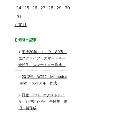
24
25
26
27
28
29
30
31
« 10月
最近の記事
平成29年 トヨタ 80系
エスクァイア スマートキー
全紛失 スマートキー作成
2012年 W212 Mercedes
Benz スペアキー作成
日産 T32 エクストレイ
ル ｲﾝﾃﾘｼﾞｪﾝﾄｷｰ 全紛失 復
旧 鍵作成