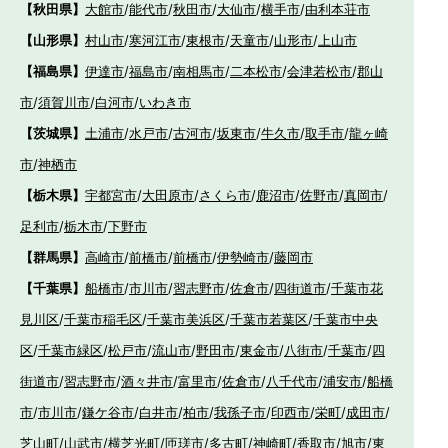
【秋田県】
大館市
/
能代市
/
秋田市
/
大仙市
/
横手市
/
由利本荘市
【山形県】
村山市
/
寒河江市
/
東根市
/
天童市
/
山形市
/
上山市
【福島県】
伊達市
/
福島市
/
南相馬市
/
二本松市
/
会津若松市
/
郡山
市
/
須賀川市
/
白河市
/
いわき市
【茨城県】
土浦市
/
水戸市
/
古河市
/
坂東市
/
牛久市
/
取手市
/
龍ヶ崎
市
/
神栖市
【栃木県】
宇都宮市
/
大田原市
/
さくら市
/
鹿沼市
/
佐野市
/
真岡市
/
足利市
/
栃木市
/
下野市
【群馬県】
高崎市
/
前橋市
/
前橋市
/
伊勢崎市
/
藤岡市
【千葉県】
船橋市
/
市川市
/
習志野市
/
佐倉市
/
四街道市
/
千葉市花
見川区
/
千葉市稲毛区
/
千葉市美浜区
/
千葉市若葉区
/
千葉市中央
区
/
千葉市緑区
/
松戸市
/
流山市
/
野田市
/
東金市
/
八街市
/
千葉市
/
四
街道市
/
習志野市
/
酒々井市
/
富里市
/
佐倉市
/
八千代市
/
浦安市
/
船橋
市
/
市川市
/
鎌ケ谷市
/
白井市
/
柏市
/
我孫子市
/
印西市
/
栄町
/
成田市
/
芝山町
/
山武市
/
横芝光町
/
匝瑳市
/
多古町
/
神崎町
/
香取市
/
旭市
/
東