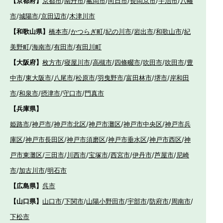
【京都府】
京都市
/
南丹市
/
亀岡市
/
向日市
/
長岡京市
/
宇治市
/
八幡
市
/
城陽市
/
京田辺市
/
木津川市
【和歌山県】
橋本市
/
かつらぎ町
/
紀の川市
/
岩出市
/
和歌山市
/
紀
美野町
/
海南市
/
有田市
/
有田川町
【大阪府】
枚方市
/
寝屋川市
/
高槻市
/
四條畷市
/
吹田市
/
吹田市
/
豊
中市
/
東大阪市
/
八尾市
/
松原市
/
羽曳野市
/
富田林市
/
堺市
/
岸和田
市
/
和泉市
/
摂津市
/
守口市
/
門真市
【兵庫県】
姫路市
/
神戸市
/
神戸市北区
/
神戸市灘区
/
神戸市中央区
/
神戸市兵
庫区
/
神戸市長田区
/
神戸市須磨区
/
神戸市垂水区
/
神戸市西区
/
神
戸市東灘区
/
三田市
/
川西市
/
宝塚市
/
西宮市
/
伊丹市
/
芦屋市
/
尼崎
市
/
加古川市
/
明石市
【広島県】
呉市
【山口県】
山口市
/
下関市
/
山陽小野田市
/
宇部市
/
防府市
/
周南市
/
下松市