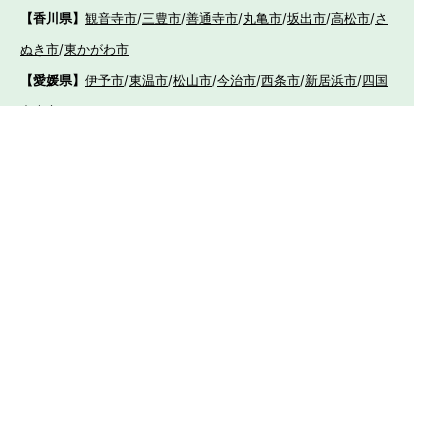
【香川県】
観音寺市
/
三豊市
/
善通寺市
/
丸亀市
/
坂出市
/
高松市
/
さ
ぬき市
/
東かがわ市
【愛媛県】
伊予市
/
東温市
/
松山市
/
今治市
/
西条市
/
新居浜市
/
四国
中央市
【福岡県】
福岡市東区
/
福岡市南区
/
福岡市博多区
/
福岡市早良区
/
福岡市西
区
/
福岡市中央区
/
福岡市城南区
/
北九州市八幡西区
/
北九州市小倉
南区
/
北九州市小倉北区
/
北九州市門司区
/
北九州市若松区
/
北九州
市八幡東区
/
北九州市戸畑区
/
久留米市
/
飯塚市
/
大牟田市
/
春日市
/
筑紫野市
/
糸島市
/
宗像市
/
大野城市
/
柳川市
/
太宰府市
/
行橋市
/
八女
市
/
小郡市
/
古賀市
/
直方市
/
朝倉市
/
福津市
/
田川市
/
筑後市
/
中間市
/
嘉麻市
/
みやま市
/
大川市
/
うきは市
/
宮若市
/
豊前市
/
那珂川町
/
志免
町
/
粕屋町
/
宇美町
/
苅田町
/
岡垣町
/
篠栗町
/
水巻町
/
筑前町
/
須恵町
/
福智町
/
新宮町
/
みやこ町
/
広川町
/
築上町