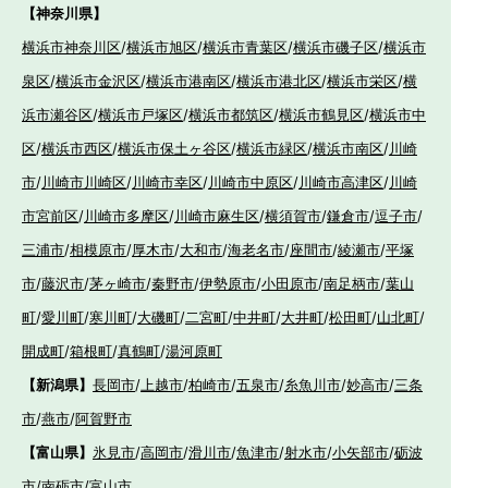
【神奈川県】
横浜市神奈川区
/
横浜市旭区
/
横浜市青葉区
/
横浜市磯子区
/
横浜市
泉区
/
横浜市金沢区
/
横浜市港南区
/
横浜市港北区
/
横浜市栄区
/
横
浜市瀬谷区
/
横浜市戸塚区
/
横浜市都筑区
/
横浜市鶴見区
/
横浜市中
区
/
横浜市西区
/
横浜市保土ヶ谷区
/
横浜市緑区
/
横浜市南区
/
川崎
市
/
川崎市川崎区
/
川崎市幸区
/
川崎市中原区
/
川崎市高津区
/
川崎
市宮前区
/
川崎市多摩区
/
川崎市麻生区
/
横須賀市
/
鎌倉市
/
逗子市
/
三浦市
/
相模原市
/
厚木市
/
大和市
/
海老名市
/
座間市
/
綾瀬市
/
平塚
市
/
藤沢市
/
茅ヶ崎市
/
秦野市
/
伊勢原市
/
小田原市
/
南足柄市
/
葉山
町
/
愛川町
/
寒川町
/
大磯町
/
二宮町
/
中井町
/
大井町
/
松田町
/
山北町
/
開成町
/
箱根町
/
真鶴町
/
湯河原町
【新潟県】
長岡市
/
上越市
/
柏崎市
/
五泉市
/
糸魚川市
/
妙高市
/
三条
市
/
燕市
/
阿賀野市
【富山県】
氷見市
/
高岡市
/
滑川市
/
魚津市
/
射水市
/
小矢部市
/
砺波
市
/
南砺市
/
富山市