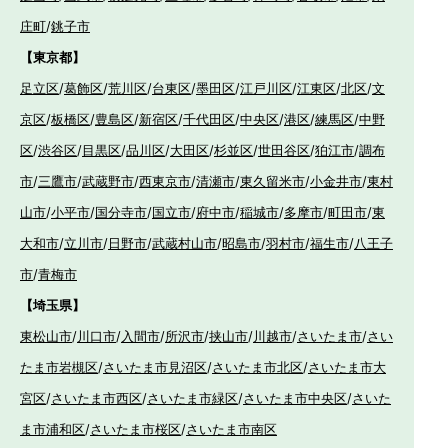
庄町
/
銚子市
【東京都】
足立区
/
葛飾区
/
荒川区
/
台東区
/
墨田区
/
江戸川区
/
江東区
/
北区
/
文
京区
/
板橋区
/
豊島区
/
新宿区
/
千代田区
/
中央区
/
港区
/
練馬区
/
中野
区
/
渋谷区
/
目黒区
/
品川区
/
大田区
/
杉並区
/
世田谷区
/
狛江市
/
調布
市
/
三鷹市
/
武蔵野市
/
西東京市
/
清瀬市
/
東久留米市
/
小金井市
/
東村
山市
/
小平市
/
国分寺市
/
国立市
/
府中市
/
稲城市
/
多摩市
/
町田市
/
東
大和市
/
立川市
/
日野市
/
武蔵村山市
/
昭島市
/
羽村市
/
福生市
/
八王子
市
/
青梅市
【埼玉県】
東松山市
/
川口市
/
入間市
/
所沢市
/
挟山市
/
川越市
/
さいたま市
/
さい
たま市岩槻区
/
さいたま市見沼区
/
さいたま市北区
/
さいたま市大
宮区
/
さいたま市西区
/
さいたま市緑区
/
さいたま市中央区
/
さいた
ま市浦和区
/
さいたま市桜区
/
さいたま市南区