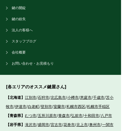
鍵の開錠
鍵の紛失
法人の客様へ
スタッフブログ
会社概要
お問い合わせ・お見積もり
[各エリアのオススメ鍵屋さん]
【北海道】
江別市
/
石狩市
/
北広島市
/
小樽市
/
恵庭市
/
千歳市
/
苫小
牧市
/
伊達市
/
白老町
/
登別市
/
室蘭市
/
札幌市西区
/
札幌市手稲区
【青森県】
むつ市
/
五所川原市
/
青森市
/
弘前市
/
十和田市
/
八戸市
【岩手県】
滝沢市
/
盛岡市
/
宮古市
/
花巻市
/
北上市
/
奥州市
/
一関市