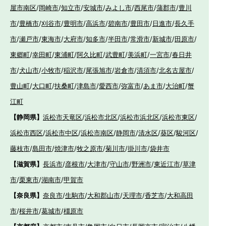
屋市南区
/
岡崎市
/
知立市
/
安城市
/
みよし市
/
西尾市
/
蒲郡市
/
豊川
市
/
豊橋市
/
刈谷市
/
豊明市
/
高浜市
/
碧南市
/
豊田市
/
日進市
/
長久手
市
/
瀬戸市
/
東海市
/
大府市
/
知多市
/
半田市
/
常滑市
/
新城市
/
田原市
/
東郷町
/
幸田町
/
東浦町
/
阿久比町
/
武豊町
/
美浜町
/
一宮市
/
春日井
市
/
犬山市
/
小牧市
/
稲沢市
/
尾張旭市
/
岩倉市
/
清須市
/
北名古屋市
/
豊山町
/
大口町
/
扶桑町
/
津島市
/
愛西市
/
弥富市
/
あま市
/
大治町
/
蟹
江町
【静岡県】
浜松市天竜区
/
浜松市北区
/
浜松市浜北区
/
浜松市東区
/
浜松市西区
/
浜松市中区
/
浜松市南区
/
静岡市
/
清水区
/
葵区
/
駿河区
/
藤枝市
/
島田市
/
焼津市
/
牧之原市
/
菊川市
/
掛川市
/
袋井市
【滋賀県】
長浜市
/
彦根市
/
大津市
/
守山市
/
野洲市
/
東近江市
/
草津
市
/
栗東市
/
湖南市
/
甲賀市
【奈良県】
奈良市
/
生駒市
/
大和郡山市
/
天理市
/
香芝市
/
大和高田
市
/
桜井市
/
葛城市
/
橿原市