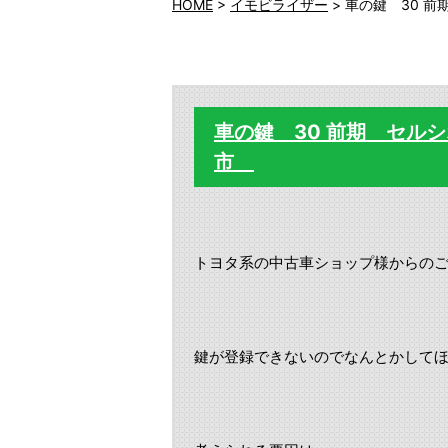
HOME
>
イモビライザー
>
車の鍵 30 
車の鍵 30 前期 セル
市
トヨタ系の中古車ショップ様からの
鍵が登録できないのでなんとかして