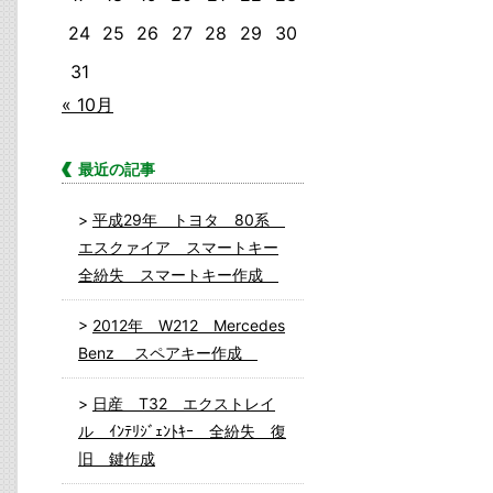
24
25
26
27
28
29
30
31
« 10月
最近の記事
平成29年 トヨタ 80系
エスクァイア スマートキー
全紛失 スマートキー作成
2012年 W212 Mercedes
Benz スペアキー作成
日産 T32 エクストレイ
ル ｲﾝﾃﾘｼﾞｪﾝﾄｷｰ 全紛失 復
旧 鍵作成