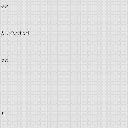
チッと
に入っていけます
チッと
！！