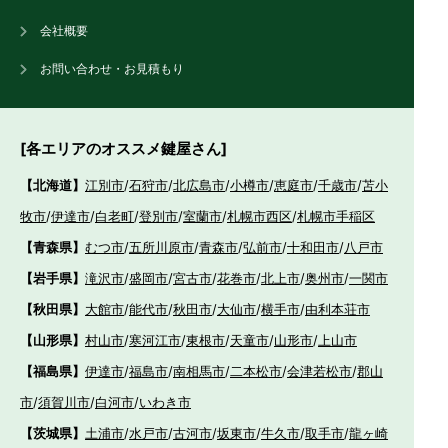
会社概要
お問い合わせ・お見積もり
[各エリアのオススメ鍵屋さん]
【北海道】
江別市
/
石狩市
/
北広島市
/
小樽市
/
恵庭市
/
千歳市
/
苫小
牧市
/
伊達市
/
白老町
/
登別市
/
室蘭市
/
札幌市西区
/
札幌市手稲区
【青森県】
むつ市
/
五所川原市
/
青森市
/
弘前市
/
十和田市
/
八戸市
【岩手県】
滝沢市
/
盛岡市
/
宮古市
/
花巻市
/
北上市
/
奥州市
/
一関市
【秋田県】
大館市
/
能代市
/
秋田市
/
大仙市
/
横手市
/
由利本荘市
【山形県】
村山市
/
寒河江市
/
東根市
/
天童市
/
山形市
/
上山市
【福島県】
伊達市
/
福島市
/
南相馬市
/
二本松市
/
会津若松市
/
郡山
市
/
須賀川市
/
白河市
/
いわき市
【茨城県】
土浦市
/
水戸市
/
古河市
/
坂東市
/
牛久市
/
取手市
/
龍ヶ崎