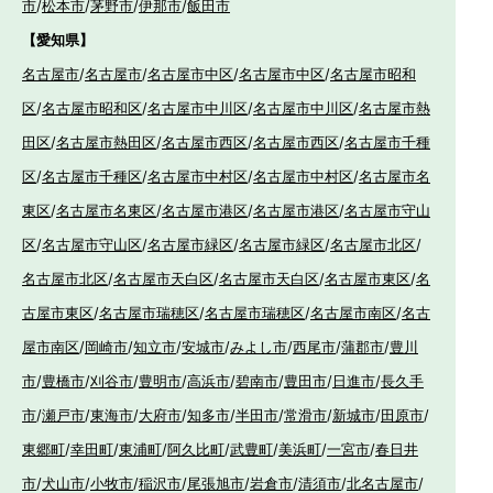
市
/
松本市
/
茅野市
/
伊那市
/
飯田市
【愛知県】
名古屋市
/
名古屋市
/
名古屋市中区
/
名古屋市中区
/
名古屋市昭和
区
/
名古屋市昭和区
/
名古屋市中川区
/
名古屋市中川区
/
名古屋市熱
田区
/
名古屋市熱田区
/
名古屋市西区
/
名古屋市西区
/
名古屋市千種
区
/
名古屋市千種区
/
名古屋市中村区
/
名古屋市中村区
/
名古屋市名
東区
/
名古屋市名東区
/
名古屋市港区
/
名古屋市港区
/
名古屋市守山
区
/
名古屋市守山区
/
名古屋市緑区
/
名古屋市緑区
/
名古屋市北区
/
名古屋市北区
/
名古屋市天白区
/
名古屋市天白区
/
名古屋市東区
/
名
古屋市東区
/
名古屋市瑞穂区
/
名古屋市瑞穂区
/
名古屋市南区
/
名古
屋市南区
/
岡崎市
/
知立市
/
安城市
/
みよし市
/
西尾市
/
蒲郡市
/
豊川
市
/
豊橋市
/
刈谷市
/
豊明市
/
高浜市
/
碧南市
/
豊田市
/
日進市
/
長久手
市
/
瀬戸市
/
東海市
/
大府市
/
知多市
/
半田市
/
常滑市
/
新城市
/
田原市
/
東郷町
/
幸田町
/
東浦町
/
阿久比町
/
武豊町
/
美浜町
/
一宮市
/
春日井
市
/
犬山市
/
小牧市
/
稲沢市
/
尾張旭市
/
岩倉市
/
清須市
/
北名古屋市
/