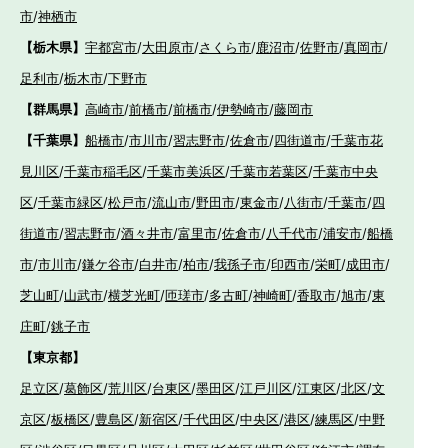
市
/
神栖市
【栃木県】
宇都宮市
/
大田原市
/
さくら市
/
鹿沼市
/
佐野市
/
真岡市
/
足利市
/
栃木市
/
下野市
【群馬県】
高崎市
/
前橋市
/
前橋市
/
伊勢崎市
/
藤岡市
【千葉県】
船橋市
/
市川市
/
習志野市
/
佐倉市
/
四街道市
/
千葉市花
見川区
/
千葉市稲毛区
/
千葉市美浜区
/
千葉市若葉区
/
千葉市中央
区
/
千葉市緑区
/
松戸市
/
流山市
/
野田市
/
東金市
/
八街市
/
千葉市
/
四
街道市
/
習志野市
/
酒々井市
/
富里市
/
佐倉市
/
八千代市
/
浦安市
/
船橋
市
/
市川市
/
鎌ケ谷市
/
白井市
/
柏市
/
我孫子市
/
印西市
/
栄町
/
成田市
/
芝山町
/
山武市
/
横芝光町
/
匝瑳市
/
多古町
/
神崎町
/
香取市
/
旭市
/
東
庄町
/
銚子市
【東京都】
足立区
/
葛飾区
/
荒川区
/
台東区
/
墨田区
/
江戸川区
/
江東区
/
北区
/
文
京区
/
板橋区
/
豊島区
/
新宿区
/
千代田区
/
中央区
/
港区
/
練馬区
/
中野