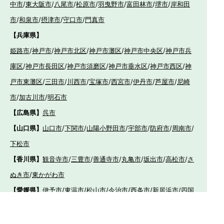
中市
/
東大阪市
/
八尾市
/
松原市
/
羽曳野市
/
富田林市
/
堺市
/
岸和田
市
/
和泉市
/
摂津市
/
守口市
/
門真市
【兵庫県】
姫路市
/
神戸市
/
神戸市北区
/
神戸市灘区
/
神戸市中央区
/
神戸市兵
庫区
/
神戸市長田区
/
神戸市須磨区
/
神戸市垂水区
/
神戸市西区
/
神
戸市東灘区
/
三田市
/
川西市
/
宝塚市
/
西宮市
/
伊丹市
/
芦屋市
/
尼崎
市
/
加古川市
/
明石市
【広島県】
呉市
【山口県】
山口市
/
下関市
/
山陽小野田市
/
宇部市
/
防府市
/
周南市
/
下松市
【香川県】
観音寺市
/
三豊市
/
善通寺市
/
丸亀市
/
坂出市
/
高松市
/
さ
ぬき市
/
東かがわ市
【愛媛県】
伊予市
/
東温市
/
松山市
/
今治市
/
西条市
/
新居浜市
/
四国
中央市
【福岡県】