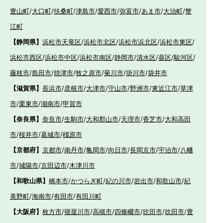
豊山町
/
大口町
/
扶桑町
/
津島市
/
愛西市
/
弥富市
/
あま市
/
大治町
/
蟹
江町
【静岡県】
浜松市天竜区
/
浜松市北区
/
浜松市浜北区
/
浜松市東区
/
浜松市西区
/
浜松市中区
/
浜松市南区
/
静岡市
/
清水区
/
葵区
/
駿河区
/
藤枝市
/
島田市
/
焼津市
/
牧之原市
/
菊川市
/
掛川市
/
袋井市
【滋賀県】
長浜市
/
彦根市
/
大津市
/
守山市
/
野洲市
/
東近江市
/
草津
市
/
栗東市
/
湖南市
/
甲賀市
【奈良県】
奈良市
/
生駒市
/
大和郡山市
/
天理市
/
香芝市
/
大和高田
市
/
桜井市
/
葛城市
/
橿原市
【京都府】
京都市
/
南丹市
/
亀岡市
/
向日市
/
長岡京市
/
宇治市
/
八幡
市
/
城陽市
/
京田辺市
/
木津川市
【和歌山県】
橋本市
/
かつらぎ町
/
紀の川市
/
岩出市
/
和歌山市
/
紀
美野町
/
海南市
/
有田市
/
有田川町
【大阪府】
枚方市
/
寝屋川市
/
高槻市
/
四條畷市
/
吹田市
/
吹田市
/
豊