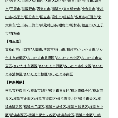
区
/
渋谷区
/
目黒区
/
品川区
/
大田区
/
杉並区
/
世田谷区
/
狛江市
/
調布
市
/
三鷹市
/
武蔵野市
/
西東京市
/
清瀬市
/
東久留米市
/
小金井市
/
東村
山市
/
小平市
/
国分寺市
/
国立市
/
府中市
/
稲城市
/
多摩市
/
町田市
/
東
大和市
/
立川市
/
日野市
/
武蔵村山市
/
昭島市
/
羽村市
/
福生市
/
八王子
市
/
青梅市
【埼玉県】
東松山市
/
川口市
/
入間市
/
所沢市
/
挟山市
/
川越市
/
さいたま市
/
さい
たま市岩槻区
/
さいたま市見沼区
/
さいたま市北区
/
さいたま市大
宮区
/
さいたま市西区
/
さいたま市緑区
/
さいたま市中央区
/
さいた
ま市浦和区
/
さいたま市桜区
/
さいたま市南区
【神奈川県】
横浜市神奈川区
/
横浜市旭区
/
横浜市青葉区
/
横浜市磯子区
/
横浜市
泉区
/
横浜市金沢区
/
横浜市港南区
/
横浜市港北区
/
横浜市栄区
/
横
浜市瀬谷区
/
横浜市戸塚区
/
横浜市都筑区
/
横浜市鶴見区
/
横浜市中
区
/
横浜市西区
/
横浜市保土ヶ谷区
/
横浜市緑区
/
横浜市南区
/
川崎