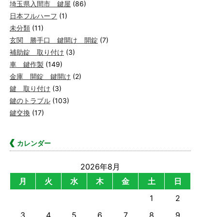
埼玉県入間市 鍵屋
(86)
日本フルハーフ
(1)
未分類
(11)
玄関 勝手口 鍵開け 開錠
(7)
補助錠 取り付け
(3)
車 鍵作製
(149)
金庫 開錠 鍵開け
(2)
鍵 取り付け
(3)
鍵のトラブル
(103)
鍵交換
(17)
カレンダー
2026年8月
月
火
水
木
金
土
日
1
2
3
4
5
6
7
8
9