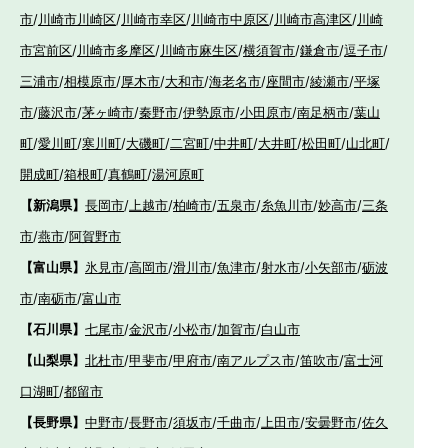
市
/
川崎市川崎区
/
川崎市幸区
/
川崎市中原区
/
川崎市高津区
/
川崎
市宮前区
/
川崎市多摩区
/
川崎市麻生区
/
横須賀市
/
鎌倉市
/
逗子市
/
三浦市
/
相模原市
/
厚木市
/
大和市
/
海老名市
/
座間市
/
綾瀬市
/
平塚
市
/
藤沢市
/
茅ヶ崎市
/
秦野市
/
伊勢原市
/
小田原市
/
南足柄市
/
葉山
町
/
愛川町
/
寒川町
/
大磯町
/
二宮町
/
中井町
/
大井町
/
松田町
/
山北町
/
開成町
/
箱根町
/
真鶴町
/
湯河原町
【新潟県】
長岡市
/
上越市
/
柏崎市
/
五泉市
/
糸魚川市
/
妙高市
/
三条
市
/
燕市
/
阿賀野市
【富山県】
氷見市
/
高岡市
/
滑川市
/
魚津市
/
射水市
/
小矢部市
/
砺波
市
/
南砺市
/
富山市
【石川県】
七尾市
/
金沢市
/
小松市
/
加賀市
/
白山市
【山梨県】
北杜市
/
甲斐市
/
甲府市
/
南アルプス市
/
笛吹市
/
富士河
口湖町
/
都留市
【長野県】
中野市
/
長野市
/
須坂市
/
千曲市
/
上田市
/
安曇野市
/
佐久