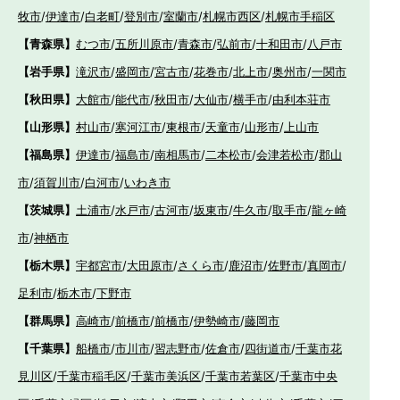
牧市
/
伊達市
/
白老町
/
登別市
/
室蘭市
/
札幌市西区
/
札幌市手稲区
【青森県】
むつ市
/
五所川原市
/
青森市
/
弘前市
/
十和田市
/
八戸市
【岩手県】
滝沢市
/
盛岡市
/
宮古市
/
花巻市
/
北上市
/
奥州市
/
一関市
【秋田県】
大館市
/
能代市
/
秋田市
/
大仙市
/
横手市
/
由利本荘市
【山形県】
村山市
/
寒河江市
/
東根市
/
天童市
/
山形市
/
上山市
【福島県】
伊達市
/
福島市
/
南相馬市
/
二本松市
/
会津若松市
/
郡山
市
/
須賀川市
/
白河市
/
いわき市
【茨城県】
土浦市
/
水戸市
/
古河市
/
坂東市
/
牛久市
/
取手市
/
龍ヶ崎
市
/
神栖市
【栃木県】
宇都宮市
/
大田原市
/
さくら市
/
鹿沼市
/
佐野市
/
真岡市
/
足利市
/
栃木市
/
下野市
【群馬県】
高崎市
/
前橋市
/
前橋市
/
伊勢崎市
/
藤岡市
【千葉県】
船橋市
/
市川市
/
習志野市
/
佐倉市
/
四街道市
/
千葉市花
見川区
/
千葉市稲毛区
/
千葉市美浜区
/
千葉市若葉区
/
千葉市中央