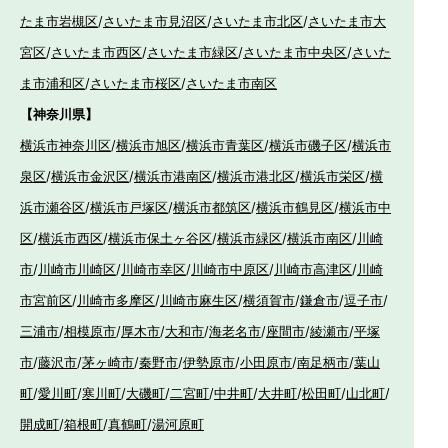
たま市岩槻区
/
さいたま市見沼区
/
さいたま市北区
/
さいたま市大
宮区
/
さいたま市西区
/
さいたま市緑区
/
さいたま市中央区
/
さいた
ま市浦和区
/
さいたま市桜区
/
さいたま市南区
【神奈川県】
横浜市神奈川区
/
横浜市旭区
/
横浜市青葉区
/
横浜市磯子区
/
横浜市
泉区
/
横浜市金沢区
/
横浜市港南区
/
横浜市港北区
/
横浜市栄区
/
横
浜市瀬谷区
/
横浜市戸塚区
/
横浜市都筑区
/
横浜市鶴見区
/
横浜市中
区
/
横浜市西区
/
横浜市保土ヶ谷区
/
横浜市緑区
/
横浜市南区
/
川崎
市
/
川崎市川崎区
/
川崎市幸区
/
川崎市中原区
/
川崎市高津区
/
川崎
市宮前区
/
川崎市多摩区
/
川崎市麻生区
/
横須賀市
/
鎌倉市
/
逗子市
/
三浦市
/
相模原市
/
厚木市
/
大和市
/
海老名市
/
座間市
/
綾瀬市
/
平塚
市
/
藤沢市
/
茅ヶ崎市
/
秦野市
/
伊勢原市
/
小田原市
/
南足柄市
/
葉山
町
/
愛川町
/
寒川町
/
大磯町
/
二宮町
/
中井町
/
大井町
/
松田町
/
山北町
/
開成町
/
箱根町
/
真鶴町
/
湯河原町