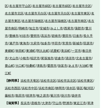
区
/
名古屋市守山区
/
名古屋市緑区
/
名古屋市緑区
/
名古屋市北区
/
名古屋市北区
/
名古屋市天白区
/
名古屋市天白区
/
名古屋市東区
/
名
古屋市東区
/
名古屋市瑞穂区
/
名古屋市瑞穂区
/
名古屋市南区
/
名古
屋市南区
/
岡崎市
/
知立市
/
安城市
/
みよし市
/
西尾市
/
蒲郡市
/
豊川
市
/
豊橋市
/
刈谷市
/
豊明市
/
高浜市
/
碧南市
/
豊田市
/
日進市
/
長久手
市
/
瀬戸市
/
東海市
/
大府市
/
知多市
/
半田市
/
常滑市
/
新城市
/
田原市
/
東郷町
/
幸田町
/
東浦町
/
阿久比町
/
武豊町
/
美浜町
/
一宮市
/
春日井
市
/
犬山市
/
小牧市
/
稲沢市
/
尾張旭市
/
岩倉市
/
清須市
/
北名古屋市
/
豊山町
/
大口町
/
扶桑町
/
津島市
/
愛西市
/
弥富市
/
あま市
/
大治町
/
蟹
江町
【静岡県】
浜松市天竜区
/
浜松市北区
/
浜松市浜北区
/
浜松市東区
/
浜松市西区
/
浜松市中区
/
浜松市南区
/
静岡市
/
清水区
/
葵区
/
駿河区
/
藤枝市
/
島田市
/
焼津市
/
牧之原市
/
菊川市
/
掛川市
/
袋井市
【滋賀県】
長浜市
/
彦根市
/
大津市
/
守山市
/
野洲市
/
東近江市
/
草津