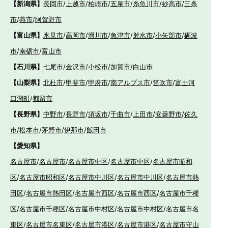
【新潟県】
長岡市
/
上越市
/
柏崎市
/
五泉市
/
糸魚川市
/
妙高市
/
三条
市
/
燕市
/
阿賀野市
【富山県】
氷見市
/
高岡市
/
滑川市
/
魚津市
/
射水市
/
小矢部市
/
砺波
市
/
南砺市
/
富山市
【石川県】
七尾市
/
金沢市
/
小松市
/
加賀市
/
白山市
【山梨県】
北杜市
/
甲斐市
/
甲府市
/
南アルプス市
/
笛吹市
/
富士河
口湖町
/
都留市
【長野県】
中野市
/
長野市
/
須坂市
/
千曲市
/
上田市
/
安曇野市
/
佐久
市
/
松本市
/
茅野市
/
伊那市
/
飯田市
【愛知県】
名古屋市
/
名古屋市
/
名古屋市中区
/
名古屋市中区
/
名古屋市昭和
区
/
名古屋市昭和区
/
名古屋市中川区
/
名古屋市中川区
/
名古屋市熱
田区
/
名古屋市熱田区
/
名古屋市西区
/
名古屋市西区
/
名古屋市千種
区
/
名古屋市千種区
/
名古屋市中村区
/
名古屋市中村区
/
名古屋市名
東区
/
名古屋市名東区
/
名古屋市港区
/
名古屋市港区
/
名古屋市守山