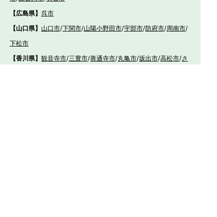
【広島県】
呉市
【山口県】
山口市
/
下関市
/
山陽小野田市
/
宇部市
/
防府市
/
周南市
/
下松市
【香川県】
観音寺市
/
三豊市
/
善通寺市
/
丸亀市
/
坂出市
/
高松市
/
さ
ぬき市
/
東かがわ市
【愛媛県】
伊予市
/
東温市
/
松山市
/
今治市
/
西条市
/
新居浜市
/
四国
中央市
【福岡県】
福岡市東区
/
福岡市南区
/
福岡市博多区
/
福岡市早良区
/
福岡市西
区
/
福岡市中央区
/
福岡市城南区
/
北九州市八幡西区
/
北九州市小倉
南区
/
北九州市小倉北区
/
北九州市門司区
/
北九州市若松区
/
北九州
市八幡東区
/
北九州市戸畑区
/
久留米市
/
飯塚市
/
大牟田市
/
春日市
/
筑紫野市
/
糸島市
/
宗像市
/
大野城市
/
柳川市
/
太宰府市
/
行橋市
/
八女
市
/
小郡市
/
古賀市
/
直方市
/
朝倉市
/
福津市
/
田川市
/
筑後市
/
中間市
/