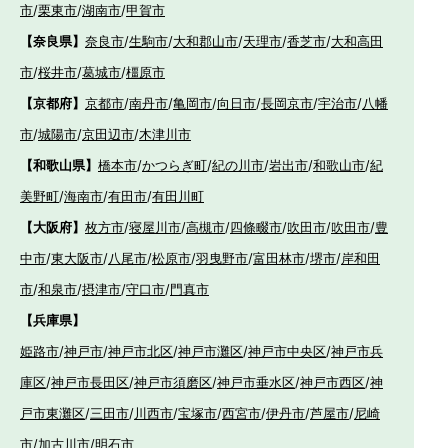
市
/
栗東市
/
湖南市
/
甲賀市
【奈良県】
奈良市
/
生駒市
/
大和郡山市
/
天理市
/
香芝市
/
大和高田
市
/
桜井市
/
葛城市
/
橿原市
【京都府】
京都市
/
南丹市
/
亀岡市
/
向日市
/
長岡京市
/
宇治市
/
八幡
市
/
城陽市
/
京田辺市
/
木津川市
【和歌山県】
橋本市
/
かつらぎ町
/
紀の川市
/
岩出市
/
和歌山市
/
紀
美野町
/
海南市
/
有田市
/
有田川町
【大阪府】
枚方市
/
寝屋川市
/
高槻市
/
四條畷市
/
吹田市
/
吹田市
/
豊
中市
/
東大阪市
/
八尾市
/
松原市
/
羽曳野市
/
富田林市
/
堺市
/
岸和田
市
/
和泉市
/
摂津市
/
守口市
/
門真市
【兵庫県】
姫路市
/
神戸市
/
神戸市北区
/
神戸市灘区
/
神戸市中央区
/
神戸市兵
庫区
/
神戸市長田区
/
神戸市須磨区
/
神戸市垂水区
/
神戸市西区
/
神
戸市東灘区
/
三田市
/
川西市
/
宝塚市
/
西宮市
/
伊丹市
/
芦屋市
/
尼崎
市
/
加古川市
/
明石市