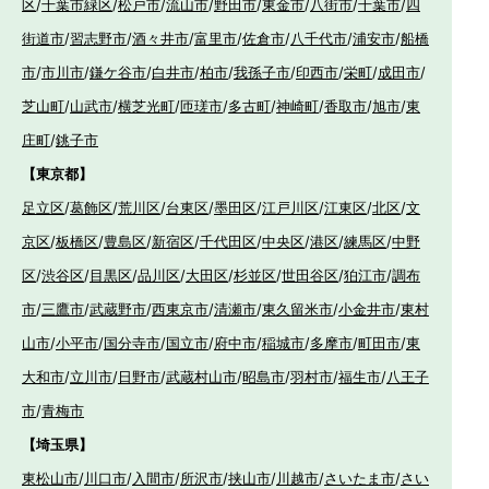
区
/
千葉市緑区
/
松戸市
/
流山市
/
野田市
/
東金市
/
八街市
/
千葉市
/
四
街道市
/
習志野市
/
酒々井市
/
富里市
/
佐倉市
/
八千代市
/
浦安市
/
船橋
市
/
市川市
/
鎌ケ谷市
/
白井市
/
柏市
/
我孫子市
/
印西市
/
栄町
/
成田市
/
芝山町
/
山武市
/
横芝光町
/
匝瑳市
/
多古町
/
神崎町
/
香取市
/
旭市
/
東
庄町
/
銚子市
【東京都】
足立区
/
葛飾区
/
荒川区
/
台東区
/
墨田区
/
江戸川区
/
江東区
/
北区
/
文
京区
/
板橋区
/
豊島区
/
新宿区
/
千代田区
/
中央区
/
港区
/
練馬区
/
中野
区
/
渋谷区
/
目黒区
/
品川区
/
大田区
/
杉並区
/
世田谷区
/
狛江市
/
調布
市
/
三鷹市
/
武蔵野市
/
西東京市
/
清瀬市
/
東久留米市
/
小金井市
/
東村
山市
/
小平市
/
国分寺市
/
国立市
/
府中市
/
稲城市
/
多摩市
/
町田市
/
東
大和市
/
立川市
/
日野市
/
武蔵村山市
/
昭島市
/
羽村市
/
福生市
/
八王子
市
/
青梅市
【埼玉県】
東松山市
/
川口市
/
入間市
/
所沢市
/
挟山市
/
川越市
/
さいたま市
/
さい