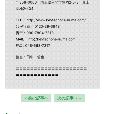
〒358-0003 埼玉県入間市豊岡2-5-3 真土
団地2-404
ＨＰ：
http://www.keytechone-iruma.com/
ﾌﾘｰﾀﾞｲﾔﾙ： 0120-39-6948
携帯：090-7804-7313
MAIL：
info@keytechone-iruma.com
FAX : 048-663-7317
担当：田中 哲也
〓〓〓〓〓〓〓〓〓〓〓〓〓〓〓〓〓〓〓〓
〓〓〓〓〓〓〓〓〓〓〓〓
＜前の記事へ
次の記事へ＞