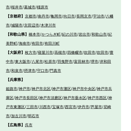
市
/
桜井市
/
葛城市
/
橿原市
【京都府】
京都市
/
南丹市
/
亀岡市
/
向日市
/
長岡京市
/
宇治市
/
八幡
市
/
城陽市
/
京田辺市
/
木津川市
【和歌山県】
橋本市
/
かつらぎ町
/
紀の川市
/
岩出市
/
和歌山市
/
紀
美野町
/
海南市
/
有田市
/
有田川町
【大阪府】
枚方市
/
寝屋川市
/
高槻市
/
四條畷市
/
吹田市
/
吹田市
/
豊
中市
/
東大阪市
/
八尾市
/
松原市
/
羽曳野市
/
富田林市
/
堺市
/
岸和田
市
/
和泉市
/
摂津市
/
守口市
/
門真市
【兵庫県】
姫路市
/
神戸市
/
神戸市北区
/
神戸市灘区
/
神戸市中央区
/
神戸市兵
庫区
/
神戸市長田区
/
神戸市須磨区
/
神戸市垂水区
/
神戸市西区
/
神
戸市東灘区
/
三田市
/
川西市
/
宝塚市
/
西宮市
/
伊丹市
/
芦屋市
/
尼崎
市
/
加古川市
/
明石市
【広島県】
呉市