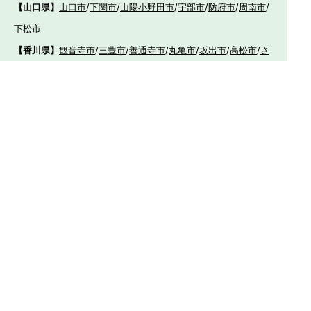
【山口県】
山口市
/
下関市
/
山陽小野田市
/
宇部市
/
防府市
/
周南市
/
下松市
【香川県】
観音寺市
/
三豊市
/
善通寺市
/
丸亀市
/
坂出市
/
高松市
/
さ
ぬき市
/
東かがわ市
【愛媛県】
伊予市
/
東温市
/
松山市
/
今治市
/
西条市
/
新居浜市
/
四国
中央市
【福岡県】
福岡市東区
/
福岡市南区
/
福岡市博多区
/
福岡市早良区
/
福岡市西
区
/
福岡市中央区
/
福岡市城南区
/
北九州市八幡西区
/
北九州市小倉
南区
/
北九州市小倉北区
/
北九州市門司区
/
北九州市若松区
/
北九州
市八幡東区
/
北九州市戸畑区
/
久留米市
/
飯塚市
/
大牟田市
/
春日市
/
筑紫野市
/
糸島市
/
宗像市
/
大野城市
/
柳川市
/
太宰府市
/
行橋市
/
八女
市
/
小郡市
/
古賀市
/
直方市
/
朝倉市
/
福津市
/
田川市
/
筑後市
/
中間市
/
嘉麻市
/
みやま市
/
大川市
/
うきは市
/
宮若市
/
豊前市
/
那珂川町
/
志免
町
/
粕屋町
/
宇美町
/
苅田町
/
岡垣町
/
篠栗町
/
水巻町
/
筑前町
/
須恵町
/