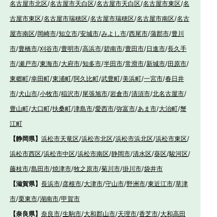
名古屋市北区
/
名古屋市天白区
/
名古屋市天白区
/
名古屋市東区
/
名
古屋市東区
/
名古屋市瑞穂区
/
名古屋市瑞穂区
/
名古屋市南区
/
名古
屋市南区
/
岡崎市
/
知立市
/
安城市
/
みよし市
/
西尾市
/
蒲郡市
/
豊川
市
/
豊橋市
/
刈谷市
/
豊明市
/
高浜市
/
碧南市
/
豊田市
/
日進市
/
長久手
市
/
瀬戸市
/
東海市
/
大府市
/
知多市
/
半田市
/
常滑市
/
新城市
/
田原市
/
東郷町
/
幸田町
/
東浦町
/
阿久比町
/
武豊町
/
美浜町
/
一宮市
/
春日井
市
/
犬山市
/
小牧市
/
稲沢市
/
尾張旭市
/
岩倉市
/
清須市
/
北名古屋市
/
豊山町
/
大口町
/
扶桑町
/
津島市
/
愛西市
/
弥富市
/
あま市
/
大治町
/
蟹
江町
【静岡県】
浜松市天竜区
/
浜松市北区
/
浜松市浜北区
/
浜松市東区
/
浜松市西区
/
浜松市中区
/
浜松市南区
/
静岡市
/
清水区
/
葵区
/
駿河区
/
藤枝市
/
島田市
/
焼津市
/
牧之原市
/
菊川市
/
掛川市
/
袋井市
【滋賀県】
長浜市
/
彦根市
/
大津市
/
守山市
/
野洲市
/
東近江市
/
草津
市
/
栗東市
/
湖南市
/
甲賀市
【奈良県】
奈良市
/
生駒市
/
大和郡山市
/
天理市
/
香芝市
/
大和高田