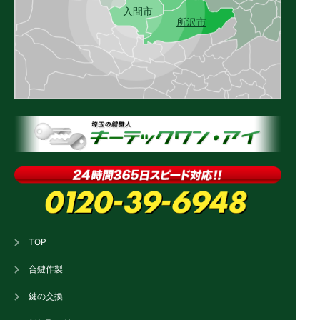
入間市
所沢市
TOP
合鍵作製
鍵の交換