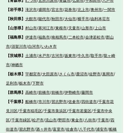
【青森県】
むつ市
/
五所川原市
/
青森市
/
弘前市
/
十和田市
/
八戸市
【岩手県】
滝沢市
/
盛岡市
/
宮古市
/
花巻市
/
北上市
/
奥州市
/
一関市
【秋田県】
大館市
/
能代市
/
秋田市
/
大仙市
/
横手市
/
由利本荘市
【山形県】
村山市
/
寒河江市
/
東根市
/
天童市
/
山形市
/
上山市
【福島県】
伊達市
/
福島市
/
南相馬市
/
二本松市
/
会津若松市
/
郡山
市
/
須賀川市
/
白河市
/
いわき市
【茨城県】
土浦市
/
水戸市
/
古河市
/
坂東市
/
牛久市
/
取手市
/
龍ヶ崎
市
/
神栖市
【栃木県】
宇都宮市
/
大田原市
/
さくら市
/
鹿沼市
/
佐野市
/
真岡市
/
足利市
/
栃木市
/
下野市
【群馬県】
高崎市
/
前橋市
/
前橋市
/
伊勢崎市
/
藤岡市
【千葉県】
船橋市
/
市川市
/
習志野市
/
佐倉市
/
四街道市
/
千葉市花
見川区
/
千葉市稲毛区
/
千葉市美浜区
/
千葉市若葉区
/
千葉市中央
区
/
千葉市緑区
/
松戸市
/
流山市
/
野田市
/
東金市
/
八街市
/
千葉市
/
四
街道市
/
習志野市
/
酒々井市
/
富里市
/
佐倉市
/
八千代市
/
浦安市
/
船橋