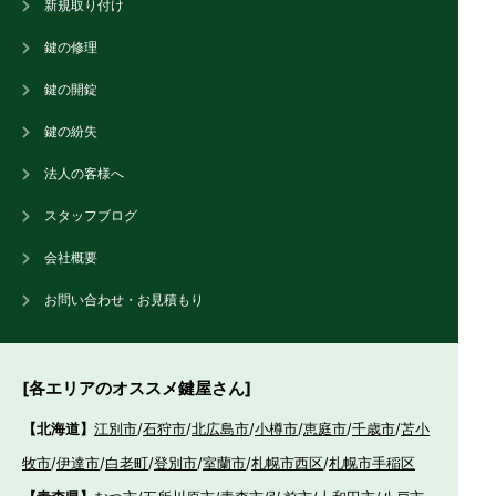
新規取り付け
鍵の修理
鍵の開錠
鍵の紛失
法人の客様へ
スタッフブログ
会社概要
お問い合わせ・お見積もり
[各エリアのオススメ鍵屋さん]
【北海道】
江別市
/
石狩市
/
北広島市
/
小樽市
/
恵庭市
/
千歳市
/
苫小
牧市
/
伊達市
/
白老町
/
登別市
/
室蘭市
/
札幌市西区
/
札幌市手稲区