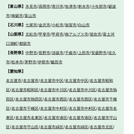
【富山県】
氷見市
/
高岡市
/
滑川市
/
魚津市
/
射水市
/
小矢部市
/
砺波
市
/
南砺市
/
富山市
【石川県】
七尾市
/
金沢市
/
小松市
/
加賀市
/
白山市
【山梨県】
北杜市
/
甲斐市
/
甲府市
/
南アルプス市
/
笛吹市
/
富士河
口湖町
/
都留市
【長野県】
中野市
/
長野市
/
須坂市
/
千曲市
/
上田市
/
安曇野市
/
佐久
市
/
松本市
/
茅野市
/
伊那市
/
飯田市
【愛知県】
名古屋市
/
名古屋市
/
名古屋市中区
/
名古屋市中区
/
名古屋市昭和
区
/
名古屋市昭和区
/
名古屋市中川区
/
名古屋市中川区
/
名古屋市熱
田区
/
名古屋市熱田区
/
名古屋市西区
/
名古屋市西区
/
名古屋市千種
区
/
名古屋市千種区
/
名古屋市中村区
/
名古屋市中村区
/
名古屋市名
東区
/
名古屋市名東区
/
名古屋市港区
/
名古屋市港区
/
名古屋市守山
区
/
名古屋市守山区
/
名古屋市緑区
/
名古屋市緑区
/
名古屋市北区
/