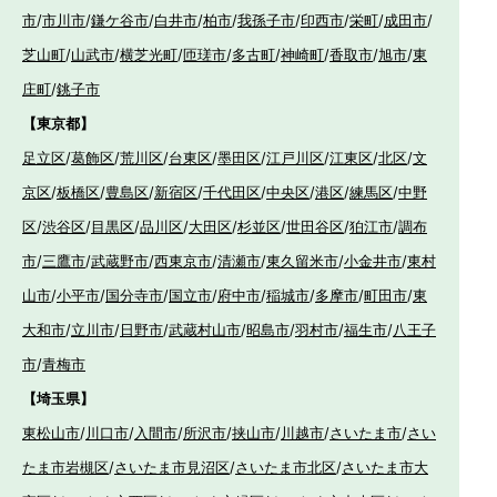
市
/
市川市
/
鎌ケ谷市
/
白井市
/
柏市
/
我孫子市
/
印西市
/
栄町
/
成田市
/
芝山町
/
山武市
/
横芝光町
/
匝瑳市
/
多古町
/
神崎町
/
香取市
/
旭市
/
東
庄町
/
銚子市
【東京都】
足立区
/
葛飾区
/
荒川区
/
台東区
/
墨田区
/
江戸川区
/
江東区
/
北区
/
文
京区
/
板橋区
/
豊島区
/
新宿区
/
千代田区
/
中央区
/
港区
/
練馬区
/
中野
区
/
渋谷区
/
目黒区
/
品川区
/
大田区
/
杉並区
/
世田谷区
/
狛江市
/
調布
市
/
三鷹市
/
武蔵野市
/
西東京市
/
清瀬市
/
東久留米市
/
小金井市
/
東村
山市
/
小平市
/
国分寺市
/
国立市
/
府中市
/
稲城市
/
多摩市
/
町田市
/
東
大和市
/
立川市
/
日野市
/
武蔵村山市
/
昭島市
/
羽村市
/
福生市
/
八王子
市
/
青梅市
【埼玉県】
東松山市
/
川口市
/
入間市
/
所沢市
/
挟山市
/
川越市
/
さいたま市
/
さい
たま市岩槻区
/
さいたま市見沼区
/
さいたま市北区
/
さいたま市大