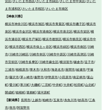
宮区
/
さいたま市西区
/
さいたま市緑区
/
さいたま市中央区
/
さいた
ま市浦和区
/
さいたま市桜区
/
さいたま市南区
【神奈川県】
横浜市神奈川区
/
横浜市旭区
/
横浜市青葉区
/
横浜市磯子区
/
横浜市
泉区
/
横浜市金沢区
/
横浜市港南区
/
横浜市港北区
/
横浜市栄区
/
横
浜市瀬谷区
/
横浜市戸塚区
/
横浜市都筑区
/
横浜市鶴見区
/
横浜市中
区
/
横浜市西区
/
横浜市保土ヶ谷区
/
横浜市緑区
/
横浜市南区
/
川崎
市
/
川崎市川崎区
/
川崎市幸区
/
川崎市中原区
/
川崎市高津区
/
川崎
市宮前区
/
川崎市多摩区
/
川崎市麻生区
/
横須賀市
/
鎌倉市
/
逗子市
/
三浦市
/
相模原市
/
厚木市
/
大和市
/
海老名市
/
座間市
/
綾瀬市
/
平塚
市
/
藤沢市
/
茅ヶ崎市
/
秦野市
/
伊勢原市
/
小田原市
/
南足柄市
/
葉山
町
/
愛川町
/
寒川町
/
大磯町
/
二宮町
/
中井町
/
大井町
/
松田町
/
山北町
/
開成町
/
箱根町
/
真鶴町
/
湯河原町
【新潟県】
長岡市
/
上越市
/
柏崎市
/
五泉市
/
糸魚川市
/
妙高市
/
三条
市
/
燕市
/
阿賀野市