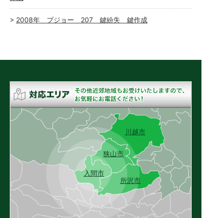
2008年 プジョー 207 鍵紛失 鍵作成
川越市
狭山市
入間市
所沢市