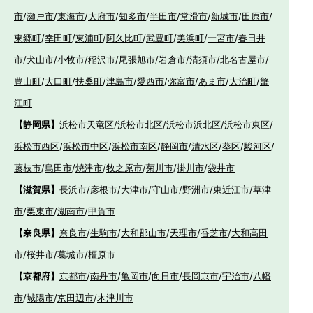
市
/
瀬戸市
/
東海市
/
大府市
/
知多市
/
半田市
/
常滑市
/
新城市
/
田原市
/
東郷町
/
幸田町
/
東浦町
/
阿久比町
/
武豊町
/
美浜町
/
一宮市
/
春日井
市
/
犬山市
/
小牧市
/
稲沢市
/
尾張旭市
/
岩倉市
/
清須市
/
北名古屋市
/
豊山町
/
大口町
/
扶桑町
/
津島市
/
愛西市
/
弥富市
/
あま市
/
大治町
/
蟹
江町
【静岡県】
浜松市天竜区
/
浜松市北区
/
浜松市浜北区
/
浜松市東区
/
浜松市西区
/
浜松市中区
/
浜松市南区
/
静岡市
/
清水区
/
葵区
/
駿河区
/
藤枝市
/
島田市
/
焼津市
/
牧之原市
/
菊川市
/
掛川市
/
袋井市
【滋賀県】
長浜市
/
彦根市
/
大津市
/
守山市
/
野洲市
/
東近江市
/
草津
市
/
栗東市
/
湖南市
/
甲賀市
【奈良県】
奈良市
/
生駒市
/
大和郡山市
/
天理市
/
香芝市
/
大和高田
市
/
桜井市
/
葛城市
/
橿原市
【京都府】
京都市
/
南丹市
/
亀岡市
/
向日市
/
長岡京市
/
宇治市
/
八幡
市
/
城陽市
/
京田辺市
/
木津川市