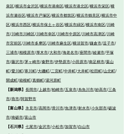
泉区
/
横浜市金沢区
/
横浜市港南区
/
横浜市港北区
/
横浜市栄区
/
横
浜市瀬谷区
/
横浜市戸塚区
/
横浜市都筑区
/
横浜市鶴見区
/
横浜市中
区
/
横浜市西区
/
横浜市保土ヶ谷区
/
横浜市緑区
/
横浜市南区
/
川崎
市
/
川崎市川崎区
/
川崎市幸区
/
川崎市中原区
/
川崎市高津区
/
川崎
市宮前区
/
川崎市多摩区
/
川崎市麻生区
/
横須賀市
/
鎌倉市
/
逗子市
/
三浦市
/
相模原市
/
厚木市
/
大和市
/
海老名市
/
座間市
/
綾瀬市
/
平塚
市
/
藤沢市
/
茅ヶ崎市
/
秦野市
/
伊勢原市
/
小田原市
/
南足柄市
/
葉山
町
/
愛川町
/
寒川町
/
大磯町
/
二宮町
/
中井町
/
大井町
/
松田町
/
山北町
/
開成町
/
箱根町
/
真鶴町
/
湯河原町
【新潟県】
長岡市
/
上越市
/
柏崎市
/
五泉市
/
糸魚川市
/
妙高市
/
三条
市
/
燕市
/
阿賀野市
【富山県】
氷見市
/
高岡市
/
滑川市
/
魚津市
/
射水市
/
小矢部市
/
砺波
市
/
南砺市
/
富山市
【石川県】
七尾市
/
金沢市
/
小松市
/
加賀市
/
白山市