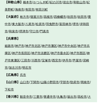
【和歌山県】
橋本市
/
かつらぎ町
/
紀の川市
/
岩出市
/
和歌山市
/
紀
美野町
/
海南市
/
有田市
/
有田川町
【大阪府】
枚方市
/
寝屋川市
/
高槻市
/
四條畷市
/
吹田市
/
吹田市
/
豊
中市
/
東大阪市
/
八尾市
/
松原市
/
羽曳野市
/
富田林市
/
堺市
/
岸和田
市
/
和泉市
/
摂津市
/
守口市
/
門真市
【兵庫県】
姫路市
/
神戸市
/
神戸市北区
/
神戸市灘区
/
神戸市中央区
/
神戸市兵
庫区
/
神戸市長田区
/
神戸市須磨区
/
神戸市垂水区
/
神戸市西区
/
神
戸市東灘区
/
三田市
/
川西市
/
宝塚市
/
西宮市
/
伊丹市
/
芦屋市
/
尼崎
市
/
加古川市
/
明石市
【広島県】
呉市
【山口県】
山口市
/
下関市
/
山陽小野田市
/
宇部市
/
防府市
/
周南市
/
下松市
【香川県】
観音寺市
/
三豊市
/
善通寺市
/
丸亀市
/
坂出市
/
高松市
/
さ
ぬき市
/
東かがわ市