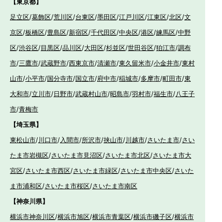
【東京都】
足立区
/
葛飾区
/
荒川区
/
台東区
/
墨田区
/
江戸川区
/
江東区
/
北区
/
文
京区
/
板橋区
/
豊島区
/
新宿区
/
千代田区
/
中央区
/
港区
/
練馬区
/
中野
区
/
渋谷区
/
目黒区
/
品川区
/
大田区
/
杉並区
/
世田谷区
/
狛江市
/
調布
市
/
三鷹市
/
武蔵野市
/
西東京市
/
清瀬市
/
東久留米市
/
小金井市
/
東村
山市
/
小平市
/
国分寺市
/
国立市
/
府中市
/
稲城市
/
多摩市
/
町田市
/
東
大和市
/
立川市
/
日野市
/
武蔵村山市
/
昭島市
/
羽村市
/
福生市
/
八王子
市
/
青梅市
【埼玉県】
東松山市
/
川口市
/
入間市
/
所沢市
/
挟山市
/
川越市
/
さいたま市
/
さい
たま市岩槻区
/
さいたま市見沼区
/
さいたま市北区
/
さいたま市大
宮区
/
さいたま市西区
/
さいたま市緑区
/
さいたま市中央区
/
さいた
ま市浦和区
/
さいたま市桜区
/
さいたま市南区
【神奈川県】
横浜市神奈川区
/
横浜市旭区
/
横浜市青葉区
/
横浜市磯子区
/
横浜市