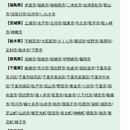
【福島県】
伊達市
/
福島市
/
南相馬市
/
二本松市
/
会津若松市
/
郡山
市
/
須賀川市
/
白河市
/
いわき市
【茨城県】
土浦市
/
水戸市
/
古河市
/
坂東市
/
牛久市
/
取手市
/
龍ヶ崎
市
/
神栖市
【栃木県】
宇都宮市
/
大田原市
/
さくら市
/
鹿沼市
/
佐野市
/
真岡市
/
足利市
/
栃木市
/
下野市
【群馬県】
高崎市
/
前橋市
/
前橋市
/
伊勢崎市
/
藤岡市
【千葉県】
船橋市
/
市川市
/
習志野市
/
佐倉市
/
四街道市
/
千葉市花
見川区
/
千葉市稲毛区
/
千葉市美浜区
/
千葉市若葉区
/
千葉市中央
区
/
千葉市緑区
/
松戸市
/
流山市
/
野田市
/
東金市
/
八街市
/
千葉市
/
四
街道市
/
習志野市
/
酒々井市
/
富里市
/
佐倉市
/
八千代市
/
浦安市
/
船橋
市
/
市川市
/
鎌ケ谷市
/
白井市
/
柏市
/
我孫子市
/
印西市
/
栄町
/
成田市
/
芝山町
/
山武市
/
横芝光町
/
匝瑳市
/
多古町
/
神崎町
/
香取市
/
旭市
/
東
庄町
/
銚子市