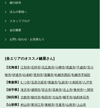
鍵の紛失
法人の客様へ
スタッフブログ
会社概要
お問い合わせ・お見積もり
[各エリアのオススメ鍵屋さん]
【北海道】
江別市
/
石狩市
/
北広島市
/
小樽市
/
恵庭市
/
千歳市
/
苫小
牧市
/
伊達市
/
白老町
/
登別市
/
室蘭市
/
札幌市西区
/
札幌市手稲区
【青森県】
むつ市
/
五所川原市
/
青森市
/
弘前市
/
十和田市
/
八戸市
【岩手県】
滝沢市
/
盛岡市
/
宮古市
/
花巻市
/
北上市
/
奥州市
/
一関市
【秋田県】
大館市
/
能代市
/
秋田市
/
大仙市
/
横手市
/
由利本荘市
【山形県】
村山市
/
寒河江市
/
東根市
/
天童市
/
山形市
/
上山市