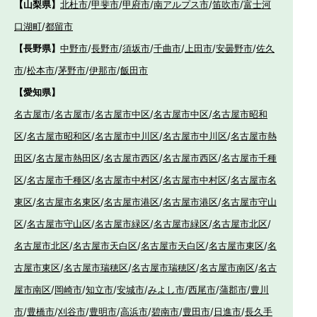
【山梨県】
北杜市
/
甲斐市
/
甲府市
/
南アルプス市
/
笛吹市
/
富士河
口湖町
/
都留市
【長野県】
中野市
/
長野市
/
須坂市
/
千曲市
/
上田市
/
安曇野市
/
佐久
市
/
松本市
/
茅野市
/
伊那市
/
飯田市
【愛知県】
名古屋市
/
名古屋市
/
名古屋市中区
/
名古屋市中区
/
名古屋市昭和
区
/
名古屋市昭和区
/
名古屋市中川区
/
名古屋市中川区
/
名古屋市熱
田区
/
名古屋市熱田区
/
名古屋市西区
/
名古屋市西区
/
名古屋市千種
区
/
名古屋市千種区
/
名古屋市中村区
/
名古屋市中村区
/
名古屋市名
東区
/
名古屋市名東区
/
名古屋市港区
/
名古屋市港区
/
名古屋市守山
区
/
名古屋市守山区
/
名古屋市緑区
/
名古屋市緑区
/
名古屋市北区
/
名古屋市北区
/
名古屋市天白区
/
名古屋市天白区
/
名古屋市東区
/
名
古屋市東区
/
名古屋市瑞穂区
/
名古屋市瑞穂区
/
名古屋市南区
/
名古
屋市南区
/
岡崎市
/
知立市
/
安城市
/
みよし市
/
西尾市
/
蒲郡市
/
豊川
市
/
豊橋市
/
刈谷市
/
豊明市
/
高浜市
/
碧南市
/
豊田市
/
日進市
/
長久手