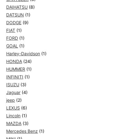
DAIHATSU
(8)
DATSUN
(1)
DODGE
(9)
FIAT
(1)
FORD
(1)
GOAL
(1)
Harley-Davidson
(1)
HONDA
(24)
HUMMER
(1)
INFINITI
(1)
ISUZU
(3)
Jaguar
(4)
jeep
(2)
LEXUS
(6)
Lincoln
(1)
MAZDA
(3)
Mercedes Benz
(1)
MINI
(1)