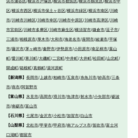
浜市瀬谷区
/
横浜市戸塚区
/
横浜市都筑区
/
横浜市鶴見区
/
横浜市中
区
/
横浜市西区
/
横浜市保土ヶ谷区
/
横浜市緑区
/
横浜市南区
/
川崎
市
/
川崎市川崎区
/
川崎市幸区
/
川崎市中原区
/
川崎市高津区
/
川崎
市宮前区
/
川崎市多摩区
/
川崎市麻生区
/
横須賀市
/
鎌倉市
/
逗子市
/
三浦市
/
相模原市
/
厚木市
/
大和市
/
海老名市
/
座間市
/
綾瀬市
/
平塚
市
/
藤沢市
/
茅ヶ崎市
/
秦野市
/
伊勢原市
/
小田原市
/
南足柄市
/
葉山
町
/
愛川町
/
寒川町
/
大磯町
/
二宮町
/
中井町
/
大井町
/
松田町
/
山北町
/
開成町
/
箱根町
/
真鶴町
/
湯河原町
【新潟県】
長岡市
/
上越市
/
柏崎市
/
五泉市
/
糸魚川市
/
妙高市
/
三条
市
/
燕市
/
阿賀野市
【富山県】
氷見市
/
高岡市
/
滑川市
/
魚津市
/
射水市
/
小矢部市
/
砺波
市
/
南砺市
/
富山市
【石川県】
七尾市
/
金沢市
/
小松市
/
加賀市
/
白山市
【山梨県】
北杜市
/
甲斐市
/
甲府市
/
南アルプス市
/
笛吹市
/
富士河
口湖町
/
都留市