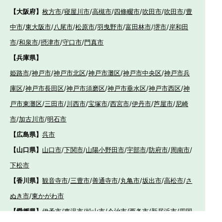
【大阪府】
枚方市
/
寝屋川市
/
高槻市
/
四條畷市
/
吹田市
/
吹田市
/
豊
中市
/
東大阪市
/
八尾市
/
松原市
/
羽曳野市
/
富田林市
/
堺市
/
岸和田
市
/
和泉市
/
摂津市
/
守口市
/
門真市
【兵庫県】
姫路市
/
神戸市
/
神戸市北区
/
神戸市灘区
/
神戸市中央区
/
神戸市兵
庫区
/
神戸市長田区
/
神戸市須磨区
/
神戸市垂水区
/
神戸市西区
/
神
戸市東灘区
/
三田市
/
川西市
/
宝塚市
/
西宮市
/
伊丹市
/
芦屋市
/
尼崎
市
/
加古川市
/
明石市
【広島県】
呉市
【山口県】
山口市
/
下関市
/
山陽小野田市
/
宇部市
/
防府市
/
周南市
/
下松市
【香川県】
観音寺市
/
三豊市
/
善通寺市
/
丸亀市
/
坂出市
/
高松市
/
さ
ぬき市
/
東かがわ市
【愛媛県】
伊予市
/
東温市
/
松山市
/
今治市
/
西条市
/
新居浜市
/
四国