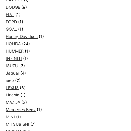
DODGE
(9)
FIAT
(1)
FORD
(1)
GOAL
(1)
Harley-Davidson
(1)
HONDA
(24)
HUMMER
(1)
INFINITI
(1)
ISUZU
(3)
Jaguar
(4)
jeep
(2)
LEXUS
(6)
Lincoln
(1)
MAZDA
(3)
Mercedes Benz
(1)
MINI
(1)
MITSUBISHI
(7)