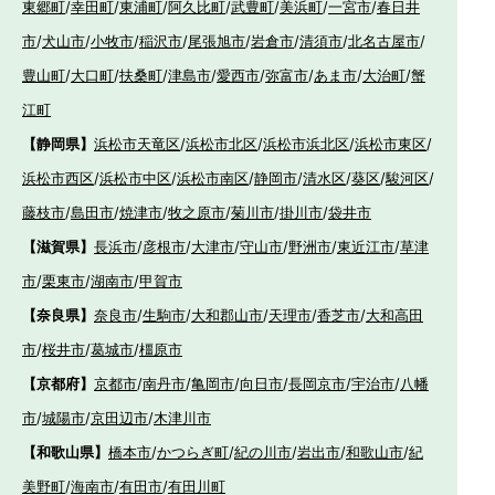
東郷町
/
幸田町
/
東浦町
/
阿久比町
/
武豊町
/
美浜町
/
一宮市
/
春日井
市
/
犬山市
/
小牧市
/
稲沢市
/
尾張旭市
/
岩倉市
/
清須市
/
北名古屋市
/
豊山町
/
大口町
/
扶桑町
/
津島市
/
愛西市
/
弥富市
/
あま市
/
大治町
/
蟹
江町
【静岡県】
浜松市天竜区
/
浜松市北区
/
浜松市浜北区
/
浜松市東区
/
浜松市西区
/
浜松市中区
/
浜松市南区
/
静岡市
/
清水区
/
葵区
/
駿河区
/
藤枝市
/
島田市
/
焼津市
/
牧之原市
/
菊川市
/
掛川市
/
袋井市
【滋賀県】
長浜市
/
彦根市
/
大津市
/
守山市
/
野洲市
/
東近江市
/
草津
市
/
栗東市
/
湖南市
/
甲賀市
【奈良県】
奈良市
/
生駒市
/
大和郡山市
/
天理市
/
香芝市
/
大和高田
市
/
桜井市
/
葛城市
/
橿原市
【京都府】
京都市
/
南丹市
/
亀岡市
/
向日市
/
長岡京市
/
宇治市
/
八幡
市
/
城陽市
/
京田辺市
/
木津川市
【和歌山県】
橋本市
/
かつらぎ町
/
紀の川市
/
岩出市
/
和歌山市
/
紀
美野町
/
海南市
/
有田市
/
有田川町