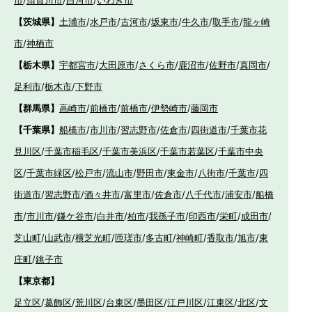
市
/
須賀川市
/
白河市
/
いわき市
【茨城県】
土浦市
/
水戸市
/
古河市
/
坂東市
/
牛久市
/
取手市
/
龍ヶ崎
市
/
神栖市
【栃木県】
宇都宮市
/
大田原市
/
さくら市
/
鹿沼市
/
佐野市
/
真岡市
/
足利市
/
栃木市
/
下野市
【群馬県】
高崎市
/
前橋市
/
前橋市
/
伊勢崎市
/
藤岡市
【千葉県】
船橋市
/
市川市
/
習志野市
/
佐倉市
/
四街道市
/
千葉市花
見川区
/
千葉市稲毛区
/
千葉市美浜区
/
千葉市若葉区
/
千葉市中央
区
/
千葉市緑区
/
松戸市
/
流山市
/
野田市
/
東金市
/
八街市
/
千葉市
/
四
街道市
/
習志野市
/
酒々井市
/
富里市
/
佐倉市
/
八千代市
/
浦安市
/
船橋
市
/
市川市
/
鎌ケ谷市
/
白井市
/
柏市
/
我孫子市
/
印西市
/
栄町
/
成田市
/
芝山町
/
山武市
/
横芝光町
/
匝瑳市
/
多古町
/
神崎町
/
香取市
/
旭市
/
東
庄町
/
銚子市
【東京都】
足立区
/
葛飾区
/
荒川区
/
台東区
/
墨田区
/
江戸川区
/
江東区
/
北区
/
文