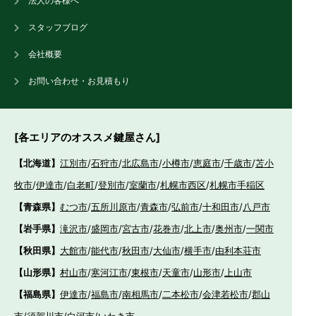
法人の客様へ
スタッフブログ
会社概要
お問い合わせ・お見積もり
[各エリアのオススメ鍵屋さん]
【北海道】
江別市
/
石狩市
/
北広島市
/
小樽市
/
恵庭市
/
千歳市
/
苫小
牧市
/
伊達市
/
白老町
/
登別市
/
室蘭市
/
札幌市西区
/
札幌市手稲区
【青森県】
むつ市
/
五所川原市
/
青森市
/
弘前市
/
十和田市
/
八戸市
【岩手県】
滝沢市
/
盛岡市
/
宮古市
/
花巻市
/
北上市
/
奥州市
/
一関市
【秋田県】
大館市
/
能代市
/
秋田市
/
大仙市
/
横手市
/
由利本荘市
【山形県】
村山市
/
寒河江市
/
東根市
/
天童市
/
山形市
/
上山市
【福島県】
伊達市
/
福島市
/
南相馬市
/
二本松市
/
会津若松市
/
郡山