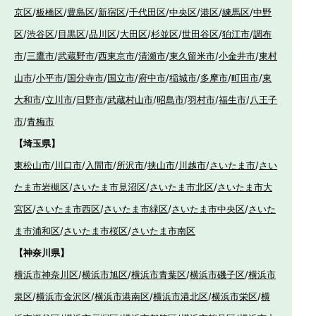
京区
/
板橋区
/
豊島区
/
新宿区
/
千代田区
/
中央区
/
港区
/
練馬区
/
中野
区
/
渋谷区
/
目黒区
/
品川区
/
大田区
/
杉並区
/
世田谷区
/
狛江市
/
調布
市
/
三鷹市
/
武蔵野市
/
西東京市
/
清瀬市
/
東久留米市
/
小金井市
/
東村
山市
/
小平市
/
国分寺市
/
国立市
/
府中市
/
稲城市
/
多摩市
/
町田市
/
東
大和市
/
立川市
/
日野市
/
武蔵村山市
/
昭島市
/
羽村市
/
福生市
/
八王子
市
/
青梅市
【埼玉県】
東松山市
/
川口市
/
入間市
/
所沢市
/
挟山市
/
川越市
/
さいたま市
/
さい
たま市岩槻区
/
さいたま市見沼区
/
さいたま市北区
/
さいたま市大
宮区
/
さいたま市西区
/
さいたま市緑区
/
さいたま市中央区
/
さいた
ま市浦和区
/
さいたま市桜区
/
さいたま市南区
【神奈川県】
横浜市神奈川区
/
横浜市旭区
/
横浜市青葉区
/
横浜市磯子区
/
横浜市
泉区
/
横浜市金沢区
/
横浜市港南区
/
横浜市港北区
/
横浜市栄区
/
横