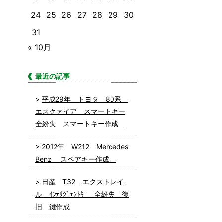
24
25
26
27
28
29
30
31
« 10月
最近の記事
平成29年 トヨタ 80系
エスクァイア スマートキー
全紛失 スマートキー作成
2012年 W212 Mercedes
Benz スペアキー作成
日産 T32 エクストレイ
ル ｲﾝﾃﾘｼﾞｪﾝﾄｷｰ 全紛失 復
旧 鍵作成