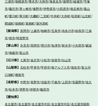
三浦市
/
相模原市
/
厚木市
/
大和市
/
海老名市
/
座間市
/
綾瀬市
/
平塚
市
/
藤沢市
/
茅ヶ崎市
/
秦野市
/
伊勢原市
/
小田原市
/
南足柄市
/
葉山
町
/
愛川町
/
寒川町
/
大磯町
/
二宮町
/
中井町
/
大井町
/
松田町
/
山北町
/
開成町
/
箱根町
/
真鶴町
/
湯河原町
【新潟県】
長岡市
/
上越市
/
柏崎市
/
五泉市
/
糸魚川市
/
妙高市
/
三条
市
/
燕市
/
阿賀野市
【富山県】
氷見市
/
高岡市
/
滑川市
/
魚津市
/
射水市
/
小矢部市
/
砺波
市
/
南砺市
/
富山市
【石川県】
七尾市
/
金沢市
/
小松市
/
加賀市
/
白山市
【山梨県】
北杜市
/
甲斐市
/
甲府市
/
南アルプス市
/
笛吹市
/
富士河
口湖町
/
都留市
【長野県】
中野市
/
長野市
/
須坂市
/
千曲市
/
上田市
/
安曇野市
/
佐久
市
/
松本市
/
茅野市
/
伊那市
/
飯田市
【愛知県】
名古屋市
/
名古屋市
/
名古屋市中区
/
名古屋市中区
/
名古屋市昭和