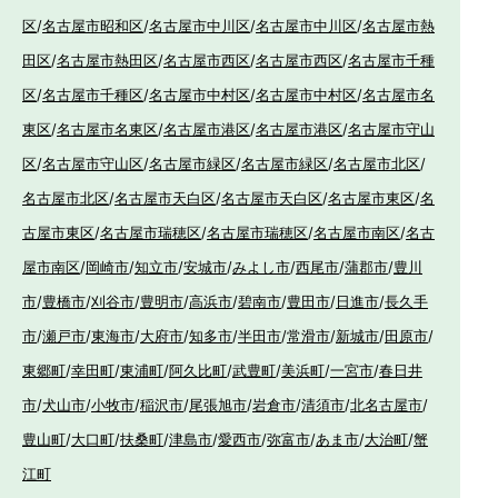
区
/
名古屋市昭和区
/
名古屋市中川区
/
名古屋市中川区
/
名古屋市熱
田区
/
名古屋市熱田区
/
名古屋市西区
/
名古屋市西区
/
名古屋市千種
区
/
名古屋市千種区
/
名古屋市中村区
/
名古屋市中村区
/
名古屋市名
東区
/
名古屋市名東区
/
名古屋市港区
/
名古屋市港区
/
名古屋市守山
区
/
名古屋市守山区
/
名古屋市緑区
/
名古屋市緑区
/
名古屋市北区
/
名古屋市北区
/
名古屋市天白区
/
名古屋市天白区
/
名古屋市東区
/
名
古屋市東区
/
名古屋市瑞穂区
/
名古屋市瑞穂区
/
名古屋市南区
/
名古
屋市南区
/
岡崎市
/
知立市
/
安城市
/
みよし市
/
西尾市
/
蒲郡市
/
豊川
市
/
豊橋市
/
刈谷市
/
豊明市
/
高浜市
/
碧南市
/
豊田市
/
日進市
/
長久手
市
/
瀬戸市
/
東海市
/
大府市
/
知多市
/
半田市
/
常滑市
/
新城市
/
田原市
/
東郷町
/
幸田町
/
東浦町
/
阿久比町
/
武豊町
/
美浜町
/
一宮市
/
春日井
市
/
犬山市
/
小牧市
/
稲沢市
/
尾張旭市
/
岩倉市
/
清須市
/
北名古屋市
/
豊山町
/
大口町
/
扶桑町
/
津島市
/
愛西市
/
弥富市
/
あま市
/
大治町
/
蟹
江町