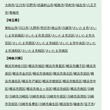
大和市
/
立川市
/
日野市
/
武蔵村山市
/
昭島市
/
羽村市
/
福生市
/
八王子
市
/
青梅市
【埼玉県】
東松山市
/
川口市
/
入間市
/
所沢市
/
挟山市
/
川越市
/
さいたま市
/
さい
たま市岩槻区
/
さいたま市見沼区
/
さいたま市北区
/
さいたま市大
宮区
/
さいたま市西区
/
さいたま市緑区
/
さいたま市中央区
/
さいた
ま市浦和区
/
さいたま市桜区
/
さいたま市南区
【神奈川県】
横浜市神奈川区
/
横浜市旭区
/
横浜市青葉区
/
横浜市磯子区
/
横浜市
泉区
/
横浜市金沢区
/
横浜市港南区
/
横浜市港北区
/
横浜市栄区
/
横
浜市瀬谷区
/
横浜市戸塚区
/
横浜市都筑区
/
横浜市鶴見区
/
横浜市中
区
/
横浜市西区
/
横浜市保土ヶ谷区
/
横浜市緑区
/
横浜市南区
/
川崎
市
/
川崎市川崎区
/
川崎市幸区
/
川崎市中原区
/
川崎市高津区
/
川崎
市宮前区
/
川崎市多摩区
/
川崎市麻生区
/
横須賀市
/
鎌倉市
/
逗子市
/