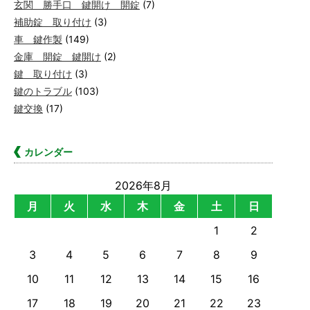
玄関 勝手口 鍵開け 開錠
(7)
補助錠 取り付け
(3)
車 鍵作製
(149)
金庫 開錠 鍵開け
(2)
鍵 取り付け
(3)
鍵のトラブル
(103)
鍵交換
(17)
カレンダー
2026年8月
月
火
水
木
金
土
日
1
2
3
4
5
6
7
8
9
10
11
12
13
14
15
16
17
18
19
20
21
22
23