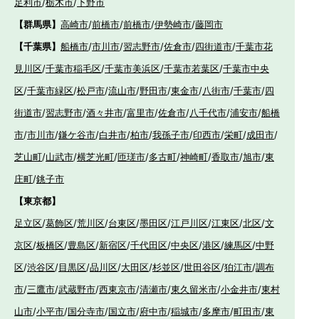
足利市
/
栃木市
/
下野市
【群馬県】
高崎市
/
前橋市
/
前橋市
/
伊勢崎市
/
藤岡市
【千葉県】
船橋市
/
市川市
/
習志野市
/
佐倉市
/
四街道市
/
千葉市花
見川区
/
千葉市稲毛区
/
千葉市美浜区
/
千葉市若葉区
/
千葉市中央
区
/
千葉市緑区
/
松戸市
/
流山市
/
野田市
/
東金市
/
八街市
/
千葉市
/
四
街道市
/
習志野市
/
酒々井市
/
富里市
/
佐倉市
/
八千代市
/
浦安市
/
船橋
市
/
市川市
/
鎌ケ谷市
/
白井市
/
柏市
/
我孫子市
/
印西市
/
栄町
/
成田市
/
芝山町
/
山武市
/
横芝光町
/
匝瑳市
/
多古町
/
神崎町
/
香取市
/
旭市
/
東
庄町
/
銚子市
【東京都】
足立区
/
葛飾区
/
荒川区
/
台東区
/
墨田区
/
江戸川区
/
江東区
/
北区
/
文
京区
/
板橋区
/
豊島区
/
新宿区
/
千代田区
/
中央区
/
港区
/
練馬区
/
中野
区
/
渋谷区
/
目黒区
/
品川区
/
大田区
/
杉並区
/
世田谷区
/
狛江市
/
調布
市
/
三鷹市
/
武蔵野市
/
西東京市
/
清瀬市
/
東久留米市
/
小金井市
/
東村
山市
/
小平市
/
国分寺市
/
国立市
/
府中市
/
稲城市
/
多摩市
/
町田市
/
東