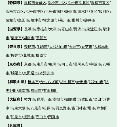
【静岡県】
浜松市天竜区
/
浜松市北区
/
浜松市浜北区
/
浜松市東区
/
浜松市西区
/
浜松市中区
/
浜松市南区
/
静岡市
/
清水区
/
葵区
/
駿河区
/
藤枝市
/
島田市
/
焼津市
/
牧之原市
/
菊川市
/
掛川市
/
袋井市
【滋賀県】
長浜市
/
彦根市
/
大津市
/
守山市
/
野洲市
/
東近江市
/
草津
市
/
栗東市
/
湖南市
/
甲賀市
【奈良県】
奈良市
/
生駒市
/
大和郡山市
/
天理市
/
香芝市
/
大和高田
市
/
桜井市
/
葛城市
/
橿原市
【京都府】
京都市
/
南丹市
/
亀岡市
/
向日市
/
長岡京市
/
宇治市
/
八幡
市
/
城陽市
/
京田辺市
/
木津川市
【和歌山県】
橋本市
/
かつらぎ町
/
紀の川市
/
岩出市
/
和歌山市
/
紀
美野町
/
海南市
/
有田市
/
有田川町
【大阪府】
枚方市
/
寝屋川市
/
高槻市
/
四條畷市
/
吹田市
/
吹田市
/
豊
中市
/
東大阪市
/
八尾市
/
松原市
/
羽曳野市
/
富田林市
/
堺市
/
岸和田
市
/
和泉市
/
摂津市
/
守口市
/
門真市
【兵庫県】