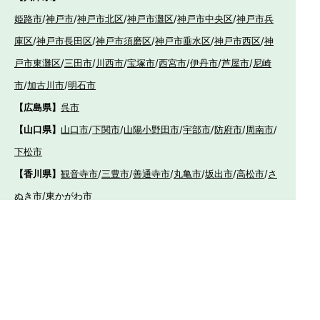
姫路市
/
神戸市
/
神戸市北区
/
神戸市灘区
/
神戸市中央区
/
神戸市兵
庫区
/
神戸市長田区
/
神戸市須磨区
/
神戸市垂水区
/
神戸市西区
/
神
戸市東灘区
/
三田市
/
川西市
/
宝塚市
/
西宮市
/
伊丹市
/
芦屋市
/
尼崎
市
/
加古川市
/
明石市
【広島県】
呉市
【山口県】
山口市
/
下関市
/
山陽小野田市
/
宇部市
/
防府市
/
周南市
/
下松市
【香川県】
観音寺市
/
三豊市
/
善通寺市
/
丸亀市
/
坂出市
/
高松市
/
さ
ぬき市
/
東かがわ市
【愛媛県】
伊予市
/
東温市
/
松山市
/
今治市
/
西条市
/
新居浜市
/
四国
中央市
【福岡県】
福岡市東区
/
福岡市南区
/
福岡市博多区
/
福岡市早良区
/
福岡市西
区
/
福岡市中央区
/
福岡市城南区
/
北九州市八幡西区
/
北九州市小倉