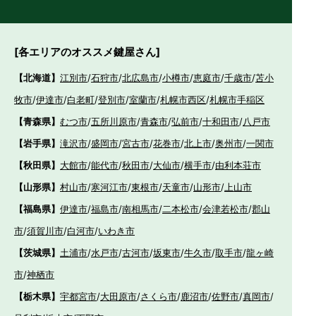
[各エリアのオススメ鍵屋さん]
【北海道】
江別市
/
石狩市
/
北広島市
/
小樽市
/
恵庭市
/
千歳市
/
苫小
牧市
/
伊達市
/
白老町
/
登別市
/
室蘭市
/
札幌市西区
/
札幌市手稲区
【青森県】
むつ市
/
五所川原市
/
青森市
/
弘前市
/
十和田市
/
八戸市
【岩手県】
滝沢市
/
盛岡市
/
宮古市
/
花巻市
/
北上市
/
奥州市
/
一関市
【秋田県】
大館市
/
能代市
/
秋田市
/
大仙市
/
横手市
/
由利本荘市
【山形県】
村山市
/
寒河江市
/
東根市
/
天童市
/
山形市
/
上山市
【福島県】
伊達市
/
福島市
/
南相馬市
/
二本松市
/
会津若松市
/
郡山
市
/
須賀川市
/
白河市
/
いわき市
【茨城県】
土浦市
/
水戸市
/
古河市
/
坂東市
/
牛久市
/
取手市
/
龍ヶ崎
市
/
神栖市
【栃木県】
宇都宮市
/
大田原市
/
さくら市
/
鹿沼市
/
佐野市
/
真岡市
/