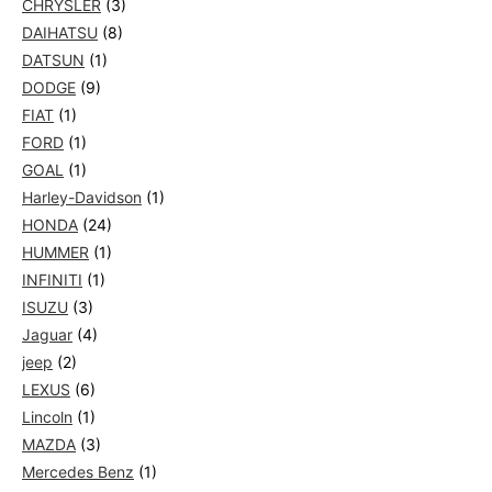
CHRYSLER
(3)
DAIHATSU
(8)
DATSUN
(1)
DODGE
(9)
FIAT
(1)
FORD
(1)
GOAL
(1)
Harley-Davidson
(1)
HONDA
(24)
HUMMER
(1)
INFINITI
(1)
ISUZU
(3)
Jaguar
(4)
jeep
(2)
LEXUS
(6)
Lincoln
(1)
MAZDA
(3)
Mercedes Benz
(1)