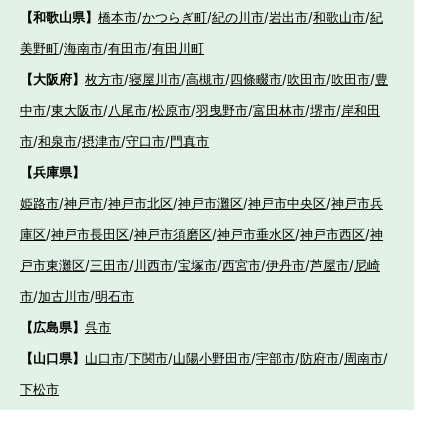
【和歌山県】
橋本市
/
かつらぎ町
/
紀の川市
/
岩出市
/
和歌山市
/
紀
美野町
/
海南市
/
有田市
/
有田川町
【大阪府】
枚方市
/
寝屋川市
/
高槻市
/
四條畷市
/
吹田市
/
吹田市
/
豊
中市
/
東大阪市
/
八尾市
/
松原市
/
羽曳野市
/
富田林市
/
堺市
/
岸和田
市
/
和泉市
/
摂津市
/
守口市
/
門真市
【兵庫県】
姫路市
/
神戸市
/
神戸市北区
/
神戸市灘区
/
神戸市中央区
/
神戸市兵
庫区
/
神戸市長田区
/
神戸市須磨区
/
神戸市垂水区
/
神戸市西区
/
神
戸市東灘区
/
三田市
/
川西市
/
宝塚市
/
西宮市
/
伊丹市
/
芦屋市
/
尼崎
市
/
加古川市
/
明石市
【広島県】
呉市
【山口県】
山口市
/
下関市
/
山陽小野田市
/
宇部市
/
防府市
/
周南市
/
下松市
【香川県】
観音寺市
/
三豊市
/
善通寺市
/
丸亀市
/
坂出市
/
高松市
/
さ