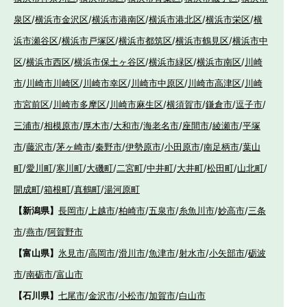
泉区
/
横浜市金沢区
/
横浜市港南区
/
横浜市港北区
/
横浜市栄区
/
横
浜市瀬谷区
/
横浜市戸塚区
/
横浜市都筑区
/
横浜市鶴見区
/
横浜市中
区
/
横浜市西区
/
横浜市保土ヶ谷区
/
横浜市緑区
/
横浜市南区
/
川崎
市
/
川崎市川崎区
/
川崎市幸区
/
川崎市中原区
/
川崎市高津区
/
川崎
市宮前区
/
川崎市多摩区
/
川崎市麻生区
/
横須賀市
/
鎌倉市
/
逗子市
/
三浦市
/
相模原市
/
厚木市
/
大和市
/
海老名市
/
座間市
/
綾瀬市
/
平塚
市
/
藤沢市
/
茅ヶ崎市
/
秦野市
/
伊勢原市
/
小田原市
/
南足柄市
/
葉山
町
/
愛川町
/
寒川町
/
大磯町
/
二宮町
/
中井町
/
大井町
/
松田町
/
山北町
/
開成町
/
箱根町
/
真鶴町
/
湯河原町
【新潟県】
長岡市
/
上越市
/
柏崎市
/
五泉市
/
糸魚川市
/
妙高市
/
三条
市
/
燕市
/
阿賀野市
【富山県】
氷見市
/
高岡市
/
滑川市
/
魚津市
/
射水市
/
小矢部市
/
砺波
市
/
南砺市
/
富山市
【石川県】
七尾市
/
金沢市
/
小松市
/
加賀市
/
白山市