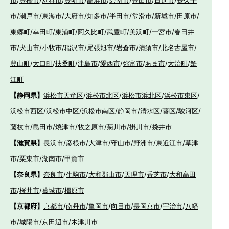
市
/
瀬戸市
/
東海市
/
大府市
/
知多市
/
半田市
/
常滑市
/
新城市
/
田原市
/
東郷町
/
幸田町
/
東浦町
/
阿久比町
/
武豊町
/
美浜町
/
一宮市
/
春日井
市
/
犬山市
/
小牧市
/
稲沢市
/
尾張旭市
/
岩倉市
/
清須市
/
北名古屋市
/
豊山町
/
大口町
/
扶桑町
/
津島市
/
愛西市
/
弥富市
/
あま市
/
大治町
/
蟹
江町
【静岡県】
浜松市天竜区
/
浜松市北区
/
浜松市浜北区
/
浜松市東区
/
浜松市西区
/
浜松市中区
/
浜松市南区
/
静岡市
/
清水区
/
葵区
/
駿河区
/
藤枝市
/
島田市
/
焼津市
/
牧之原市
/
菊川市
/
掛川市
/
袋井市
【滋賀県】
長浜市
/
彦根市
/
大津市
/
守山市
/
野洲市
/
東近江市
/
草津
市
/
栗東市
/
湖南市
/
甲賀市
【奈良県】
奈良市
/
生駒市
/
大和郡山市
/
天理市
/
香芝市
/
大和高田
市
/
桜井市
/
葛城市
/
橿原市
【京都府】
京都市
/
南丹市
/
亀岡市
/
向日市
/
長岡京市
/
宇治市
/
八幡
市
/
城陽市
/
京田辺市
/
木津川市