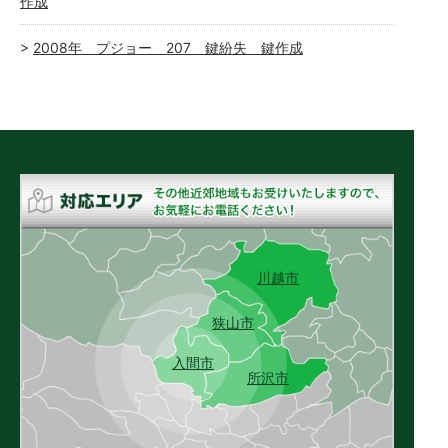
作成
2008年 プジョー 207 鍵紛失 鍵作成
川越市
狭山市
入間市
所沢市