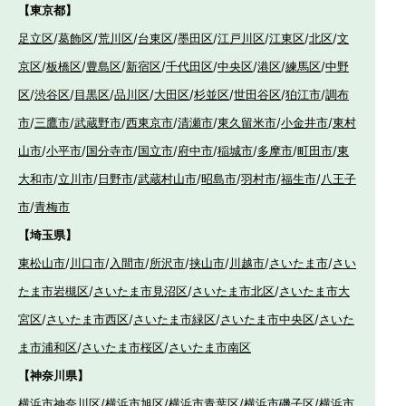
【東京都】
足立区
/
葛飾区
/
荒川区
/
台東区
/
墨田区
/
江戸川区
/
江東区
/
北区
/
文
京区
/
板橋区
/
豊島区
/
新宿区
/
千代田区
/
中央区
/
港区
/
練馬区
/
中野
区
/
渋谷区
/
目黒区
/
品川区
/
大田区
/
杉並区
/
世田谷区
/
狛江市
/
調布
市
/
三鷹市
/
武蔵野市
/
西東京市
/
清瀬市
/
東久留米市
/
小金井市
/
東村
山市
/
小平市
/
国分寺市
/
国立市
/
府中市
/
稲城市
/
多摩市
/
町田市
/
東
大和市
/
立川市
/
日野市
/
武蔵村山市
/
昭島市
/
羽村市
/
福生市
/
八王子
市
/
青梅市
【埼玉県】
東松山市
/
川口市
/
入間市
/
所沢市
/
挟山市
/
川越市
/
さいたま市
/
さい
たま市岩槻区
/
さいたま市見沼区
/
さいたま市北区
/
さいたま市大
宮区
/
さいたま市西区
/
さいたま市緑区
/
さいたま市中央区
/
さいた
ま市浦和区
/
さいたま市桜区
/
さいたま市南区
【神奈川県】
横浜市神奈川区
/
横浜市旭区
/
横浜市青葉区
/
横浜市磯子区
/
横浜市