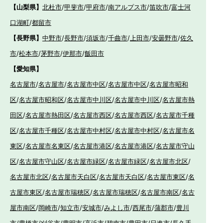
【山梨県】
北杜市
/
甲斐市
/
甲府市
/
南アルプス市
/
笛吹市
/
富士河
口湖町
/
都留市
【長野県】
中野市
/
長野市
/
須坂市
/
千曲市
/
上田市
/
安曇野市
/
佐久
市
/
松本市
/
茅野市
/
伊那市
/
飯田市
【愛知県】
名古屋市
/
名古屋市
/
名古屋市中区
/
名古屋市中区
/
名古屋市昭和
区
/
名古屋市昭和区
/
名古屋市中川区
/
名古屋市中川区
/
名古屋市熱
田区
/
名古屋市熱田区
/
名古屋市西区
/
名古屋市西区
/
名古屋市千種
区
/
名古屋市千種区
/
名古屋市中村区
/
名古屋市中村区
/
名古屋市名
東区
/
名古屋市名東区
/
名古屋市港区
/
名古屋市港区
/
名古屋市守山
区
/
名古屋市守山区
/
名古屋市緑区
/
名古屋市緑区
/
名古屋市北区
/
名古屋市北区
/
名古屋市天白区
/
名古屋市天白区
/
名古屋市東区
/
名
古屋市東区
/
名古屋市瑞穂区
/
名古屋市瑞穂区
/
名古屋市南区
/
名古
屋市南区
/
岡崎市
/
知立市
/
安城市
/
みよし市
/
西尾市
/
蒲郡市
/
豊川
市
/
豊橋市
/
刈谷市
/
豊明市
/
高浜市
/
碧南市
/
豊田市
/
日進市
/
長久手