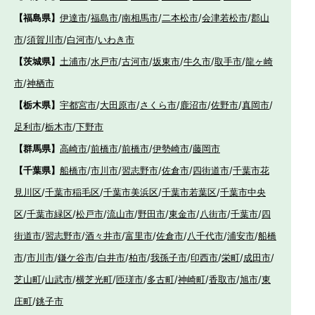
【福島県】
伊達市
/
福島市
/
南相馬市
/
二本松市
/
会津若松市
/
郡山
市
/
須賀川市
/
白河市
/
いわき市
【茨城県】
土浦市
/
水戸市
/
古河市
/
坂東市
/
牛久市
/
取手市
/
龍ヶ崎
市
/
神栖市
【栃木県】
宇都宮市
/
大田原市
/
さくら市
/
鹿沼市
/
佐野市
/
真岡市
/
足利市
/
栃木市
/
下野市
【群馬県】
高崎市
/
前橋市
/
前橋市
/
伊勢崎市
/
藤岡市
【千葉県】
船橋市
/
市川市
/
習志野市
/
佐倉市
/
四街道市
/
千葉市花
見川区
/
千葉市稲毛区
/
千葉市美浜区
/
千葉市若葉区
/
千葉市中央
区
/
千葉市緑区
/
松戸市
/
流山市
/
野田市
/
東金市
/
八街市
/
千葉市
/
四
街道市
/
習志野市
/
酒々井市
/
富里市
/
佐倉市
/
八千代市
/
浦安市
/
船橋
市
/
市川市
/
鎌ケ谷市
/
白井市
/
柏市
/
我孫子市
/
印西市
/
栄町
/
成田市
/
芝山町
/
山武市
/
横芝光町
/
匝瑳市
/
多古町
/
神崎町
/
香取市
/
旭市
/
東
庄町
/
銚子市