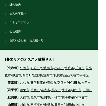
鍵の紛失
法人の客様へ
スタッフブログ
会社概要
お問い合わせ・お見積もり
[各エリアのオススメ鍵屋さん]
【北海道】
江別市
/
石狩市
/
北広島市
/
小樽市
/
恵庭市
/
千歳市
/
苫小
牧市
/
伊達市
/
白老町
/
登別市
/
室蘭市
/
札幌市西区
/
札幌市手稲区
【青森県】
むつ市
/
五所川原市
/
青森市
/
弘前市
/
十和田市
/
八戸市
【岩手県】
滝沢市
/
盛岡市
/
宮古市
/
花巻市
/
北上市
/
奥州市
/
一関市
【秋田県】
大館市
/
能代市
/
秋田市
/
大仙市
/
横手市
/
由利本荘市
【山形県】
村山市
/
寒河江市
/
東根市
/
天童市
/
山形市
/
上山市