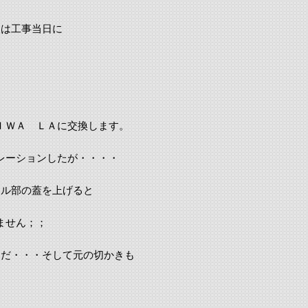
後は工事当日に
ＩＷＡ ＬＡに交換します。
レーションしたが・・・・
タル部の蓋を上げると
ません；；
メだ・・・そして元の切かきも