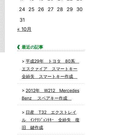
24
25
26
27
28
29
30
31
« 10月
最近の記事
平成29年 トヨタ 80系
エスクァイア スマートキー
全紛失 スマートキー作成
2012年 W212 Mercedes
Benz スペアキー作成
日産 T32 エクストレイ
ル ｲﾝﾃﾘｼﾞｪﾝﾄｷｰ 全紛失 復
旧 鍵作成