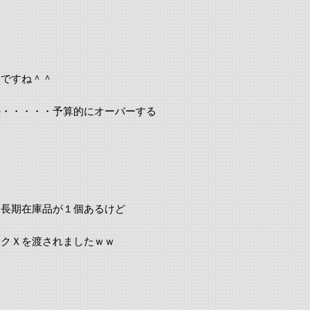
クですね＾＾
か・・・・・予算的にオーバーする
ろ長期在庫品が１個あるけど
ックＸを渡されましたｗｗ