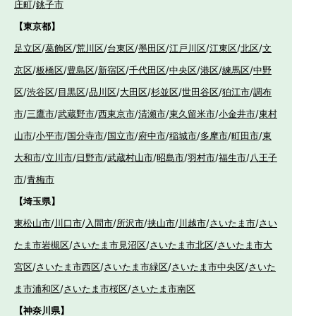
庄町
/
銚子市
【東京都】
足立区
/
葛飾区
/
荒川区
/
台東区
/
墨田区
/
江戸川区
/
江東区
/
北区
/
文
京区
/
板橋区
/
豊島区
/
新宿区
/
千代田区
/
中央区
/
港区
/
練馬区
/
中野
区
/
渋谷区
/
目黒区
/
品川区
/
大田区
/
杉並区
/
世田谷区
/
狛江市
/
調布
市
/
三鷹市
/
武蔵野市
/
西東京市
/
清瀬市
/
東久留米市
/
小金井市
/
東村
山市
/
小平市
/
国分寺市
/
国立市
/
府中市
/
稲城市
/
多摩市
/
町田市
/
東
大和市
/
立川市
/
日野市
/
武蔵村山市
/
昭島市
/
羽村市
/
福生市
/
八王子
市
/
青梅市
【埼玉県】
東松山市
/
川口市
/
入間市
/
所沢市
/
挟山市
/
川越市
/
さいたま市
/
さい
たま市岩槻区
/
さいたま市見沼区
/
さいたま市北区
/
さいたま市大
宮区
/
さいたま市西区
/
さいたま市緑区
/
さいたま市中央区
/
さいた
ま市浦和区
/
さいたま市桜区
/
さいたま市南区
【神奈川県】