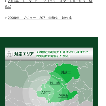
2017年 トヨタ 50 プリウス スマートキー紛失 鍵
作成
2008年 プジョー 207 鍵紛失 鍵作成
川越市
狭山市
入間市
所沢市