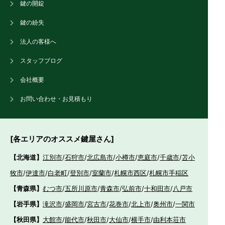
鍵の開錠
鍵の紛失
法人の客様へ
スタッフブログ
会社概要
お問い合わせ・お見積もり
[各エリアのオススメ鍵屋さん]
【北海道】
江別市
/
石狩市
/
北広島市
/
小樽市
/
恵庭市
/
千歳市
/
苫小
牧市
/
伊達市
/
白老町
/
登別市
/
室蘭市
/
札幌市西区
/
札幌市手稲区
【青森県】
むつ市
/
五所川原市
/
青森市
/
弘前市
/
十和田市
/
八戸市
【岩手県】
滝沢市
/
盛岡市
/
宮古市
/
花巻市
/
北上市
/
奥州市
/
一関市
【秋田県】
大館市
/
能代市
/
秋田市
/
大仙市
/
横手市
/
由利本荘市