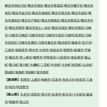
横浜市神奈川区
/
横浜市旭区
/
横浜市青葉区
/
横浜市磯子区
/
横浜市
泉区
/
横浜市金沢区
/
横浜市港南区
/
横浜市港北区
/
横浜市栄区
/
横
浜市瀬谷区
/
横浜市戸塚区
/
横浜市都筑区
/
横浜市鶴見区
/
横浜市中
区
/
横浜市西区
/
横浜市保土ヶ谷区
/
横浜市緑区
/
横浜市南区
/
川崎
市
/
川崎市川崎区
/
川崎市幸区
/
川崎市中原区
/
川崎市高津区
/
川崎
市宮前区
/
川崎市多摩区
/
川崎市麻生区
/
横須賀市
/
鎌倉市
/
逗子市
/
三浦市
/
相模原市
/
厚木市
/
大和市
/
海老名市
/
座間市
/
綾瀬市
/
平塚
市
/
藤沢市
/
茅ヶ崎市
/
秦野市
/
伊勢原市
/
小田原市
/
南足柄市
/
葉山
町
/
愛川町
/
寒川町
/
大磯町
/
二宮町
/
中井町
/
大井町
/
松田町
/
山北町
/
開成町
/
箱根町
/
真鶴町
/
湯河原町
【新潟県】
長岡市
/
上越市
/
柏崎市
/
五泉市
/
糸魚川市
/
妙高市
/
三条
市
/
燕市
/
阿賀野市
【富山県】
氷見市
/
高岡市
/
滑川市
/
魚津市
/
射水市
/
小矢部市
/
砺波
市
/
南砺市
/
富山市