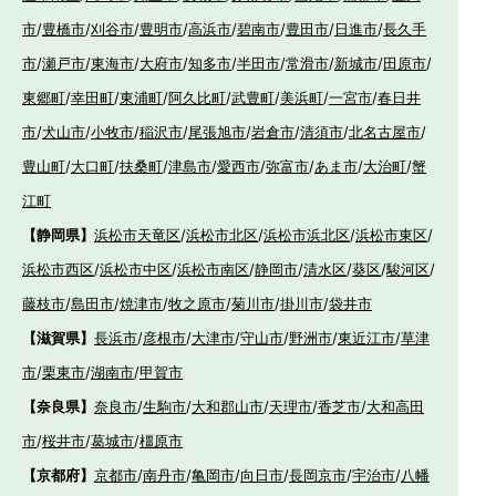
市
/
豊橋市
/
刈谷市
/
豊明市
/
高浜市
/
碧南市
/
豊田市
/
日進市
/
長久手
市
/
瀬戸市
/
東海市
/
大府市
/
知多市
/
半田市
/
常滑市
/
新城市
/
田原市
/
東郷町
/
幸田町
/
東浦町
/
阿久比町
/
武豊町
/
美浜町
/
一宮市
/
春日井
市
/
犬山市
/
小牧市
/
稲沢市
/
尾張旭市
/
岩倉市
/
清須市
/
北名古屋市
/
豊山町
/
大口町
/
扶桑町
/
津島市
/
愛西市
/
弥富市
/
あま市
/
大治町
/
蟹
江町
【静岡県】
浜松市天竜区
/
浜松市北区
/
浜松市浜北区
/
浜松市東区
/
浜松市西区
/
浜松市中区
/
浜松市南区
/
静岡市
/
清水区
/
葵区
/
駿河区
/
藤枝市
/
島田市
/
焼津市
/
牧之原市
/
菊川市
/
掛川市
/
袋井市
【滋賀県】
長浜市
/
彦根市
/
大津市
/
守山市
/
野洲市
/
東近江市
/
草津
市
/
栗東市
/
湖南市
/
甲賀市
【奈良県】
奈良市
/
生駒市
/
大和郡山市
/
天理市
/
香芝市
/
大和高田
市
/
桜井市
/
葛城市
/
橿原市
【京都府】
京都市
/
南丹市
/
亀岡市
/
向日市
/
長岡京市
/
宇治市
/
八幡