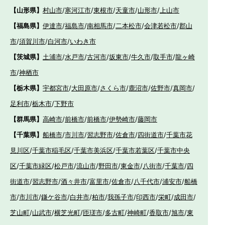
【山形県】
村山市
/
寒河江市
/
東根市
/
天童市
/
山形市
/
上山市
【福島県】
伊達市
/
福島市
/
南相馬市
/
二本松市
/
会津若松市
/
郡山
市
/
須賀川市
/
白河市
/
いわき市
【茨城県】
土浦市
/
水戸市
/
古河市
/
坂東市
/
牛久市
/
取手市
/
龍ヶ崎
市
/
神栖市
【栃木県】
宇都宮市
/
大田原市
/
さくら市
/
鹿沼市
/
佐野市
/
真岡市
/
足利市
/
栃木市
/
下野市
【群馬県】
高崎市
/
前橋市
/
前橋市
/
伊勢崎市
/
藤岡市
【千葉県】
船橋市
/
市川市
/
習志野市
/
佐倉市
/
四街道市
/
千葉市花
見川区
/
千葉市稲毛区
/
千葉市美浜区
/
千葉市若葉区
/
千葉市中央
区
/
千葉市緑区
/
松戸市
/
流山市
/
野田市
/
東金市
/
八街市
/
千葉市
/
四
街道市
/
習志野市
/
酒々井市
/
富里市
/
佐倉市
/
八千代市
/
浦安市
/
船橋
市
/
市川市
/
鎌ケ谷市
/
白井市
/
柏市
/
我孫子市
/
印西市
/
栄町
/
成田市
/
芝山町
/
山武市
/
横芝光町
/
匝瑳市
/
多古町
/
神崎町
/
香取市
/
旭市
/
東