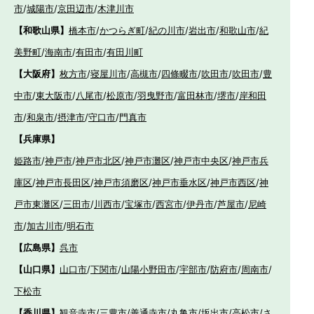
市
/
城陽市
/
京田辺市
/
木津川市
【和歌山県】
橋本市
/
かつらぎ町
/
紀の川市
/
岩出市
/
和歌山市
/
紀
美野町
/
海南市
/
有田市
/
有田川町
【大阪府】
枚方市
/
寝屋川市
/
高槻市
/
四條畷市
/
吹田市
/
吹田市
/
豊
中市
/
東大阪市
/
八尾市
/
松原市
/
羽曳野市
/
富田林市
/
堺市
/
岸和田
市
/
和泉市
/
摂津市
/
守口市
/
門真市
【兵庫県】
姫路市
/
神戸市
/
神戸市北区
/
神戸市灘区
/
神戸市中央区
/
神戸市兵
庫区
/
神戸市長田区
/
神戸市須磨区
/
神戸市垂水区
/
神戸市西区
/
神
戸市東灘区
/
三田市
/
川西市
/
宝塚市
/
西宮市
/
伊丹市
/
芦屋市
/
尼崎
市
/
加古川市
/
明石市
【広島県】
呉市
【山口県】
山口市
/
下関市
/
山陽小野田市
/
宇部市
/
防府市
/
周南市
/
下松市
【香川県】
観音寺市
/
三豊市
/
善通寺市
/
丸亀市
/
坂出市
/
高松市
/
さ