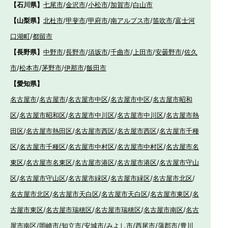
【石川県】
七尾市
/
金沢市
/
小松市
/
加賀市
/
白山市
【山梨県】
北杜市
/
甲斐市
/
甲府市
/
南アルプス市
/
笛吹市
/
富士河
口湖町
/
都留市
【長野県】
中野市
/
長野市
/
須坂市
/
千曲市
/
上田市
/
安曇野市
/
佐久
市
/
松本市
/
茅野市
/
伊那市
/
飯田市
【愛知県】
名古屋市
/
名古屋市
/
名古屋市中区
/
名古屋市中区
/
名古屋市昭和
区
/
名古屋市昭和区
/
名古屋市中川区
/
名古屋市中川区
/
名古屋市熱
田区
/
名古屋市熱田区
/
名古屋市西区
/
名古屋市西区
/
名古屋市千種
区
/
名古屋市千種区
/
名古屋市中村区
/
名古屋市中村区
/
名古屋市名
東区
/
名古屋市名東区
/
名古屋市港区
/
名古屋市港区
/
名古屋市守山
区
/
名古屋市守山区
/
名古屋市緑区
/
名古屋市緑区
/
名古屋市北区
/
名古屋市北区
/
名古屋市天白区
/
名古屋市天白区
/
名古屋市東区
/
名
古屋市東区
/
名古屋市瑞穂区
/
名古屋市瑞穂区
/
名古屋市南区
/
名古
屋市南区
/
岡崎市
/
知立市
/
安城市
/
みよし市
/
西尾市
/
蒲郡市
/
豊川