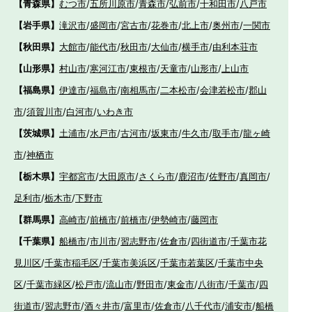
【青森県】
むつ市
/
五所川原市
/
青森市
/
弘前市
/
十和田市
/
八戸市
【岩手県】
滝沢市
/
盛岡市
/
宮古市
/
花巻市
/
北上市
/
奥州市
/
一関市
【秋田県】
大館市
/
能代市
/
秋田市
/
大仙市
/
横手市
/
由利本荘市
【山形県】
村山市
/
寒河江市
/
東根市
/
天童市
/
山形市
/
上山市
【福島県】
伊達市
/
福島市
/
南相馬市
/
二本松市
/
会津若松市
/
郡山
市
/
須賀川市
/
白河市
/
いわき市
【茨城県】
土浦市
/
水戸市
/
古河市
/
坂東市
/
牛久市
/
取手市
/
龍ヶ崎
市
/
神栖市
【栃木県】
宇都宮市
/
大田原市
/
さくら市
/
鹿沼市
/
佐野市
/
真岡市
/
足利市
/
栃木市
/
下野市
【群馬県】
高崎市
/
前橋市
/
前橋市
/
伊勢崎市
/
藤岡市
【千葉県】
船橋市
/
市川市
/
習志野市
/
佐倉市
/
四街道市
/
千葉市花
見川区
/
千葉市稲毛区
/
千葉市美浜区
/
千葉市若葉区
/
千葉市中央
区
/
千葉市緑区
/
松戸市
/
流山市
/
野田市
/
東金市
/
八街市
/
千葉市
/
四
街道市
/
習志野市
/
酒々井市
/
富里市
/
佐倉市
/
八千代市
/
浦安市
/
船橋