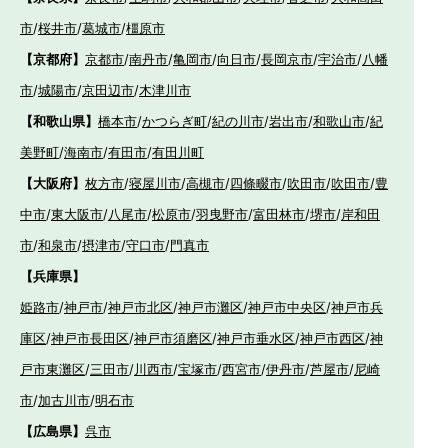
市
/
桜井市
/
葛城市
/
橿原市
【京都府】
京都市
/
南丹市
/
亀岡市
/
向日市
/
長岡京市
/
宇治市
/
八幡
市
/
城陽市
/
京田辺市
/
木津川市
【和歌山県】
橋本市
/
かつらぎ町
/
紀の川市
/
岩出市
/
和歌山市
/
紀
美野町
/
海南市
/
有田市
/
有田川町
【大阪府】
枚方市
/
寝屋川市
/
高槻市
/
四條畷市
/
吹田市
/
吹田市
/
豊
中市
/
東大阪市
/
八尾市
/
松原市
/
羽曳野市
/
富田林市
/
堺市
/
岸和田
市
/
和泉市
/
摂津市
/
守口市
/
門真市
【兵庫県】
姫路市
/
神戸市
/
神戸市北区
/
神戸市灘区
/
神戸市中央区
/
神戸市兵
庫区
/
神戸市長田区
/
神戸市須磨区
/
神戸市垂水区
/
神戸市西区
/
神
戸市東灘区
/
三田市
/
川西市
/
宝塚市
/
西宮市
/
伊丹市
/
芦屋市
/
尼崎
市
/
加古川市
/
明石市
【広島県】
呉市