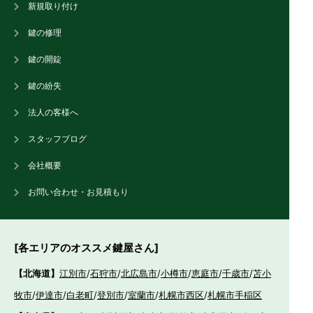
新規取り付け
鍵の修理
鍵の開錠
鍵の紛失
法人の客様へ
スタッフブログ
会社概要
お問い合わせ・お見積もり
[各エリアのオススメ鍵屋さん]
【北海道】
江別市
/
石狩市
/
北広島市
/
小樽市
/
恵庭市
/
千歳市
/
苫小
牧市
/
伊達市
/
白老町
/
登別市
/
室蘭市
/
札幌市西区
/
札幌市手稲区