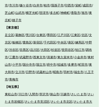
市
/
市川市
/
鎌ケ谷市
/
白井市
/
柏市
/
我孫子市
/
印西市
/
栄町
/
成田市
/
芝山町
/
山武市
/
横芝光町
/
匝瑳市
/
多古町
/
神崎町
/
香取市
/
旭市
/
東
庄町
/
銚子市
【東京都】
足立区
/
葛飾区
/
荒川区
/
台東区
/
墨田区
/
江戸川区
/
江東区
/
北区
/
文
京区
/
板橋区
/
豊島区
/
新宿区
/
千代田区
/
中央区
/
港区
/
練馬区
/
中野
区
/
渋谷区
/
目黒区
/
品川区
/
大田区
/
杉並区
/
世田谷区
/
狛江市
/
調布
市
/
三鷹市
/
武蔵野市
/
西東京市
/
清瀬市
/
東久留米市
/
小金井市
/
東村
山市
/
小平市
/
国分寺市
/
国立市
/
府中市
/
稲城市
/
多摩市
/
町田市
/
東
大和市
/
立川市
/
日野市
/
武蔵村山市
/
昭島市
/
羽村市
/
福生市
/
八王子
市
/
青梅市
【埼玉県】
東松山市
/
川口市
/
入間市
/
所沢市
/
挟山市
/
川越市
/
さいたま市
/
さい
たま市岩槻区
/
さいたま市見沼区
/
さいたま市北区
/
さいたま市大