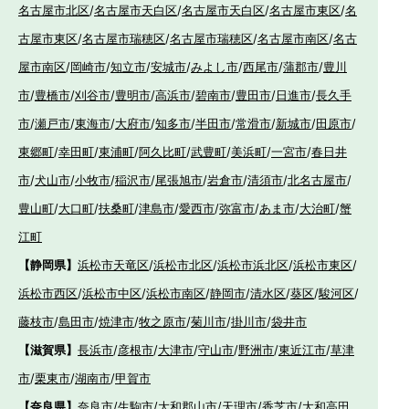
名古屋市北区
/
名古屋市天白区
/
名古屋市天白区
/
名古屋市東区
/
名
古屋市東区
/
名古屋市瑞穂区
/
名古屋市瑞穂区
/
名古屋市南区
/
名古
屋市南区
/
岡崎市
/
知立市
/
安城市
/
みよし市
/
西尾市
/
蒲郡市
/
豊川
市
/
豊橋市
/
刈谷市
/
豊明市
/
高浜市
/
碧南市
/
豊田市
/
日進市
/
長久手
市
/
瀬戸市
/
東海市
/
大府市
/
知多市
/
半田市
/
常滑市
/
新城市
/
田原市
/
東郷町
/
幸田町
/
東浦町
/
阿久比町
/
武豊町
/
美浜町
/
一宮市
/
春日井
市
/
犬山市
/
小牧市
/
稲沢市
/
尾張旭市
/
岩倉市
/
清須市
/
北名古屋市
/
豊山町
/
大口町
/
扶桑町
/
津島市
/
愛西市
/
弥富市
/
あま市
/
大治町
/
蟹
江町
【静岡県】
浜松市天竜区
/
浜松市北区
/
浜松市浜北区
/
浜松市東区
/
浜松市西区
/
浜松市中区
/
浜松市南区
/
静岡市
/
清水区
/
葵区
/
駿河区
/
藤枝市
/
島田市
/
焼津市
/
牧之原市
/
菊川市
/
掛川市
/
袋井市
【滋賀県】
長浜市
/
彦根市
/
大津市
/
守山市
/
野洲市
/
東近江市
/
草津
市
/
栗東市
/
湖南市
/
甲賀市
【奈良県】
奈良市
/
生駒市
/
大和郡山市
/
天理市
/
香芝市
/
大和高田