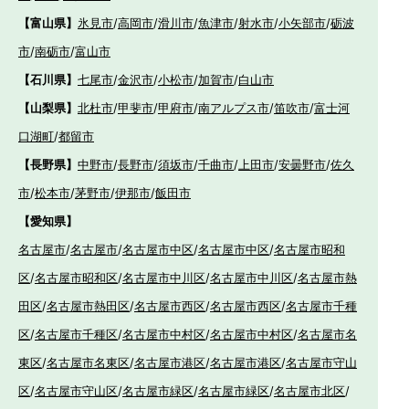
【富山県】
氷見市
/
高岡市
/
滑川市
/
魚津市
/
射水市
/
小矢部市
/
砺波
市
/
南砺市
/
富山市
【石川県】
七尾市
/
金沢市
/
小松市
/
加賀市
/
白山市
【山梨県】
北杜市
/
甲斐市
/
甲府市
/
南アルプス市
/
笛吹市
/
富士河
口湖町
/
都留市
【長野県】
中野市
/
長野市
/
須坂市
/
千曲市
/
上田市
/
安曇野市
/
佐久
市
/
松本市
/
茅野市
/
伊那市
/
飯田市
【愛知県】
名古屋市
/
名古屋市
/
名古屋市中区
/
名古屋市中区
/
名古屋市昭和
区
/
名古屋市昭和区
/
名古屋市中川区
/
名古屋市中川区
/
名古屋市熱
田区
/
名古屋市熱田区
/
名古屋市西区
/
名古屋市西区
/
名古屋市千種
区
/
名古屋市千種区
/
名古屋市中村区
/
名古屋市中村区
/
名古屋市名
東区
/
名古屋市名東区
/
名古屋市港区
/
名古屋市港区
/
名古屋市守山
区
/
名古屋市守山区
/
名古屋市緑区
/
名古屋市緑区
/
名古屋市北区
/