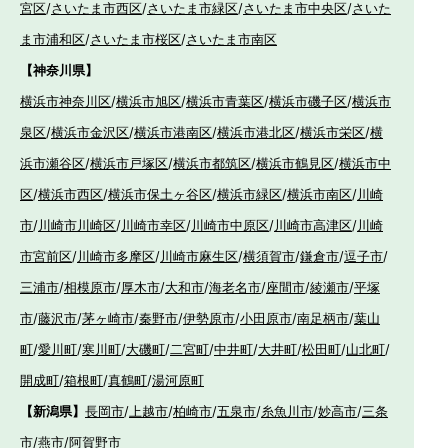
宮区
/
さいたま市西区
/
さいたま市緑区
/
さいたま市中央区
/
さいた
ま市浦和区
/
さいたま市桜区
/
さいたま市南区
【神奈川県】
横浜市神奈川区
/
横浜市旭区
/
横浜市青葉区
/
横浜市磯子区
/
横浜市
泉区
/
横浜市金沢区
/
横浜市港南区
/
横浜市港北区
/
横浜市栄区
/
横
浜市瀬谷区
/
横浜市戸塚区
/
横浜市都筑区
/
横浜市鶴見区
/
横浜市中
区
/
横浜市西区
/
横浜市保土ヶ谷区
/
横浜市緑区
/
横浜市南区
/
川崎
市
/
川崎市川崎区
/
川崎市幸区
/
川崎市中原区
/
川崎市高津区
/
川崎
市宮前区
/
川崎市多摩区
/
川崎市麻生区
/
横須賀市
/
鎌倉市
/
逗子市
/
三浦市
/
相模原市
/
厚木市
/
大和市
/
海老名市
/
座間市
/
綾瀬市
/
平塚
市
/
藤沢市
/
茅ヶ崎市
/
秦野市
/
伊勢原市
/
小田原市
/
南足柄市
/
葉山
町
/
愛川町
/
寒川町
/
大磯町
/
二宮町
/
中井町
/
大井町
/
松田町
/
山北町
/
開成町
/
箱根町
/
真鶴町
/
湯河原町
【新潟県】
長岡市
/
上越市
/
柏崎市
/
五泉市
/
糸魚川市
/
妙高市
/
三条
市
/
燕市
/
阿賀野市