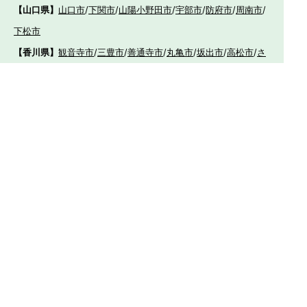
【山口県】
山口市
/
下関市
/
山陽小野田市
/
宇部市
/
防府市
/
周南市
/
下松市
【香川県】
観音寺市
/
三豊市
/
善通寺市
/
丸亀市
/
坂出市
/
高松市
/
さ
ぬき市
/
東かがわ市
【愛媛県】
伊予市
/
東温市
/
松山市
/
今治市
/
西条市
/
新居浜市
/
四国
中央市
【福岡県】
福岡市東区
/
福岡市南区
/
福岡市博多区
/
福岡市早良区
/
福岡市西
区
/
福岡市中央区
/
福岡市城南区
/
北九州市八幡西区
/
北九州市小倉
南区
/
北九州市小倉北区
/
北九州市門司区
/
北九州市若松区
/
北九州
市八幡東区
/
北九州市戸畑区
/
久留米市
/
飯塚市
/
大牟田市
/
春日市
/
筑紫野市
/
糸島市
/
宗像市
/
大野城市
/
柳川市
/
太宰府市
/
行橋市
/
八女
市
/
小郡市
/
古賀市
/
直方市
/
朝倉市
/
福津市
/
田川市
/
筑後市
/
中間市
/
嘉麻市
/
みやま市
/
大川市
/
うきは市
/
宮若市
/
豊前市
/
那珂川町
/
志免