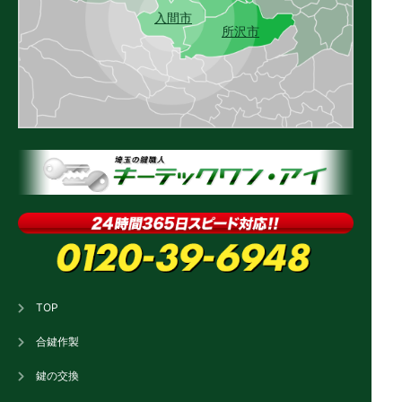
入間市
所沢市
TOP
合鍵作製
鍵の交換