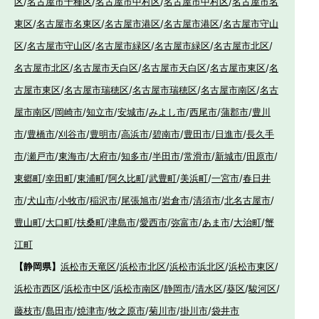
区
/
名古屋市千種区
/
名古屋市中村区
/
名古屋市中村区
/
名古屋市名
東区
/
名古屋市名東区
/
名古屋市港区
/
名古屋市港区
/
名古屋市守山
区
/
名古屋市守山区
/
名古屋市緑区
/
名古屋市緑区
/
名古屋市北区
/
名古屋市北区
/
名古屋市天白区
/
名古屋市天白区
/
名古屋市東区
/
名
古屋市東区
/
名古屋市瑞穂区
/
名古屋市瑞穂区
/
名古屋市南区
/
名古
屋市南区
/
岡崎市
/
知立市
/
安城市
/
みよし市
/
西尾市
/
蒲郡市
/
豊川
市
/
豊橋市
/
刈谷市
/
豊明市
/
高浜市
/
碧南市
/
豊田市
/
日進市
/
長久手
市
/
瀬戸市
/
東海市
/
大府市
/
知多市
/
半田市
/
常滑市
/
新城市
/
田原市
/
東郷町
/
幸田町
/
東浦町
/
阿久比町
/
武豊町
/
美浜町
/
一宮市
/
春日井
市
/
犬山市
/
小牧市
/
稲沢市
/
尾張旭市
/
岩倉市
/
清須市
/
北名古屋市
/
豊山町
/
大口町
/
扶桑町
/
津島市
/
愛西市
/
弥富市
/
あま市
/
大治町
/
蟹
江町
【静岡県】
浜松市天竜区
/
浜松市北区
/
浜松市浜北区
/
浜松市東区
/
浜松市西区
/
浜松市中区
/
浜松市南区
/
静岡市
/
清水区
/
葵区
/
駿河区
/
藤枝市
/
島田市
/
焼津市
/
牧之原市
/
菊川市
/
掛川市
/
袋井市