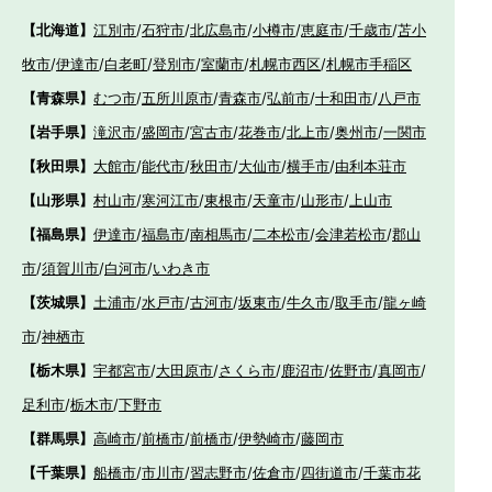
【北海道】
江別市
/
石狩市
/
北広島市
/
小樽市
/
恵庭市
/
千歳市
/
苫小
牧市
/
伊達市
/
白老町
/
登別市
/
室蘭市
/
札幌市西区
/
札幌市手稲区
【青森県】
むつ市
/
五所川原市
/
青森市
/
弘前市
/
十和田市
/
八戸市
【岩手県】
滝沢市
/
盛岡市
/
宮古市
/
花巻市
/
北上市
/
奥州市
/
一関市
【秋田県】
大館市
/
能代市
/
秋田市
/
大仙市
/
横手市
/
由利本荘市
【山形県】
村山市
/
寒河江市
/
東根市
/
天童市
/
山形市
/
上山市
【福島県】
伊達市
/
福島市
/
南相馬市
/
二本松市
/
会津若松市
/
郡山
市
/
須賀川市
/
白河市
/
いわき市
【茨城県】
土浦市
/
水戸市
/
古河市
/
坂東市
/
牛久市
/
取手市
/
龍ヶ崎
市
/
神栖市
【栃木県】
宇都宮市
/
大田原市
/
さくら市
/
鹿沼市
/
佐野市
/
真岡市
/
足利市
/
栃木市
/
下野市
【群馬県】
高崎市
/
前橋市
/
前橋市
/
伊勢崎市
/
藤岡市
【千葉県】
船橋市
/
市川市
/
習志野市
/
佐倉市
/
四街道市
/
千葉市花