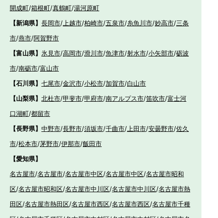
開成町
/
箱根町
/
真鶴町
/
湯河原町
【新潟県】
長岡市
/
上越市
/
柏崎市
/
五泉市
/
糸魚川市
/
妙高市
/
三条
市
/
燕市
/
阿賀野市
【富山県】
氷見市
/
高岡市
/
滑川市
/
魚津市
/
射水市
/
小矢部市
/
砺波
市
/
南砺市
/
富山市
【石川県】
七尾市
/
金沢市
/
小松市
/
加賀市
/
白山市
【山梨県】
北杜市
/
甲斐市
/
甲府市
/
南アルプス市
/
笛吹市
/
富士河
口湖町
/
都留市
【長野県】
中野市
/
長野市
/
須坂市
/
千曲市
/
上田市
/
安曇野市
/
佐久
市
/
松本市
/
茅野市
/
伊那市
/
飯田市
【愛知県】
名古屋市
/
名古屋市
/
名古屋市中区
/
名古屋市中区
/
名古屋市昭和
区
/
名古屋市昭和区
/
名古屋市中川区
/
名古屋市中川区
/
名古屋市熱
田区
/
名古屋市熱田区
/
名古屋市西区
/
名古屋市西区
/
名古屋市千種