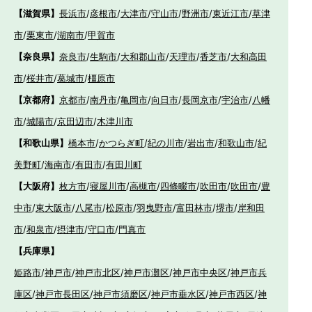
【滋賀県】
長浜市
/
彦根市
/
大津市
/
守山市
/
野洲市
/
東近江市
/
草津
市
/
栗東市
/
湖南市
/
甲賀市
【奈良県】
奈良市
/
生駒市
/
大和郡山市
/
天理市
/
香芝市
/
大和高田
市
/
桜井市
/
葛城市
/
橿原市
【京都府】
京都市
/
南丹市
/
亀岡市
/
向日市
/
長岡京市
/
宇治市
/
八幡
市
/
城陽市
/
京田辺市
/
木津川市
【和歌山県】
橋本市
/
かつらぎ町
/
紀の川市
/
岩出市
/
和歌山市
/
紀
美野町
/
海南市
/
有田市
/
有田川町
【大阪府】
枚方市
/
寝屋川市
/
高槻市
/
四條畷市
/
吹田市
/
吹田市
/
豊
中市
/
東大阪市
/
八尾市
/
松原市
/
羽曳野市
/
富田林市
/
堺市
/
岸和田
市
/
和泉市
/
摂津市
/
守口市
/
門真市
【兵庫県】
姫路市
/
神戸市
/
神戸市北区
/
神戸市灘区
/
神戸市中央区
/
神戸市兵
庫区
/
神戸市長田区
/
神戸市須磨区
/
神戸市垂水区
/
神戸市西区
/
神