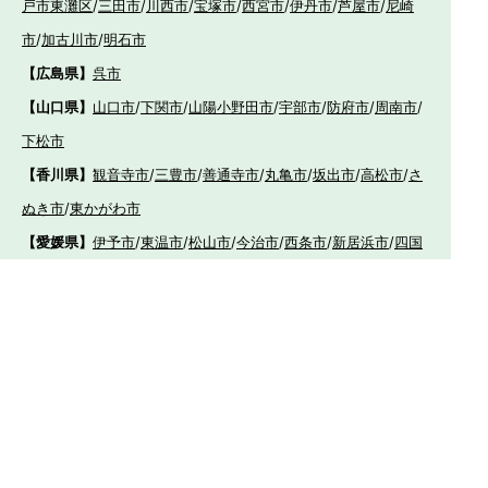
戸市東灘区
/
三田市
/
川西市
/
宝塚市
/
西宮市
/
伊丹市
/
芦屋市
/
尼崎
市
/
加古川市
/
明石市
【広島県】
呉市
【山口県】
山口市
/
下関市
/
山陽小野田市
/
宇部市
/
防府市
/
周南市
/
下松市
【香川県】
観音寺市
/
三豊市
/
善通寺市
/
丸亀市
/
坂出市
/
高松市
/
さ
ぬき市
/
東かがわ市
【愛媛県】
伊予市
/
東温市
/
松山市
/
今治市
/
西条市
/
新居浜市
/
四国
中央市
【福岡県】
福岡市東区
/
福岡市南区
/
福岡市博多区
/
福岡市早良区
/
福岡市西
区
/
福岡市中央区
/
福岡市城南区
/
北九州市八幡西区
/
北九州市小倉
南区
/
北九州市小倉北区
/
北九州市門司区
/
北九州市若松区
/
北九州
市八幡東区
/
北九州市戸畑区
/
久留米市
/
飯塚市
/
大牟田市
/
春日市
/
筑紫野市
/
糸島市
/
宗像市
/
大野城市
/
柳川市
/
太宰府市
/
行橋市
/
八女