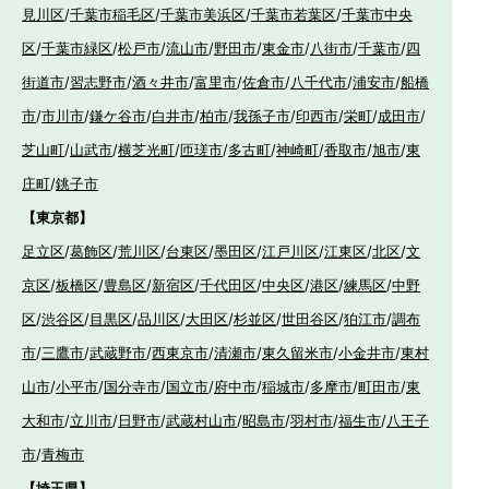
見川区
/
千葉市稲毛区
/
千葉市美浜区
/
千葉市若葉区
/
千葉市中央
区
/
千葉市緑区
/
松戸市
/
流山市
/
野田市
/
東金市
/
八街市
/
千葉市
/
四
街道市
/
習志野市
/
酒々井市
/
富里市
/
佐倉市
/
八千代市
/
浦安市
/
船橋
市
/
市川市
/
鎌ケ谷市
/
白井市
/
柏市
/
我孫子市
/
印西市
/
栄町
/
成田市
/
芝山町
/
山武市
/
横芝光町
/
匝瑳市
/
多古町
/
神崎町
/
香取市
/
旭市
/
東
庄町
/
銚子市
【東京都】
足立区
/
葛飾区
/
荒川区
/
台東区
/
墨田区
/
江戸川区
/
江東区
/
北区
/
文
京区
/
板橋区
/
豊島区
/
新宿区
/
千代田区
/
中央区
/
港区
/
練馬区
/
中野
区
/
渋谷区
/
目黒区
/
品川区
/
大田区
/
杉並区
/
世田谷区
/
狛江市
/
調布
市
/
三鷹市
/
武蔵野市
/
西東京市
/
清瀬市
/
東久留米市
/
小金井市
/
東村
山市
/
小平市
/
国分寺市
/
国立市
/
府中市
/
稲城市
/
多摩市
/
町田市
/
東
大和市
/
立川市
/
日野市
/
武蔵村山市
/
昭島市
/
羽村市
/
福生市
/
八王子
市
/
青梅市
【埼玉県】