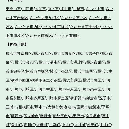
東松山市
/
川口市
/
入間市
/
所沢市
/
挟山市
/
川越市
/
さいたま市
/
さい
たま市岩槻区
/
さいたま市見沼区
/
さいたま市北区
/
さいたま市大
宮区
/
さいたま市西区
/
さいたま市緑区
/
さいたま市中央区
/
さいた
ま市浦和区
/
さいたま市桜区
/
さいたま市南区
【神奈川県】
横浜市神奈川区
/
横浜市旭区
/
横浜市青葉区
/
横浜市磯子区
/
横浜市
泉区
/
横浜市金沢区
/
横浜市港南区
/
横浜市港北区
/
横浜市栄区
/
横
浜市瀬谷区
/
横浜市戸塚区
/
横浜市都筑区
/
横浜市鶴見区
/
横浜市中
区
/
横浜市西区
/
横浜市保土ヶ谷区
/
横浜市緑区
/
横浜市南区
/
川崎
市
/
川崎市川崎区
/
川崎市幸区
/
川崎市中原区
/
川崎市高津区
/
川崎
市宮前区
/
川崎市多摩区
/
川崎市麻生区
/
横須賀市
/
鎌倉市
/
逗子市
/
三浦市
/
相模原市
/
厚木市
/
大和市
/
海老名市
/
座間市
/
綾瀬市
/
平塚
市
/
藤沢市
/
茅ヶ崎市
/
秦野市
/
伊勢原市
/
小田原市
/
南足柄市
/
葉山
町
/
愛川町
/
寒川町
/
大磯町
/
二宮町
/
中井町
/
大井町
/
松田町
/
山北町
/