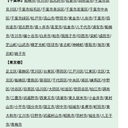
【千葉県】
船橋市
/
市川市
/
習志野市
/
佐倉市
/
四街道市
/
千葉市花
見川区
/
千葉市稲毛区
/
千葉市美浜区
/
千葉市若葉区
/
千葉市中央
区
/
千葉市緑区
/
松戸市
/
流山市
/
野田市
/
東金市
/
八街市
/
千葉市
/
四
街道市
/
習志野市
/
酒々井市
/
富里市
/
佐倉市
/
八千代市
/
浦安市
/
船橋
市
/
市川市
/
鎌ケ谷市
/
白井市
/
柏市
/
我孫子市
/
印西市
/
栄町
/
成田市
/
芝山町
/
山武市
/
横芝光町
/
匝瑳市
/
多古町
/
神崎町
/
香取市
/
旭市
/
東
庄町
/
銚子市
【東京都】
足立区
/
葛飾区
/
荒川区
/
台東区
/
墨田区
/
江戸川区
/
江東区
/
北区
/
文
京区
/
板橋区
/
豊島区
/
新宿区
/
千代田区
/
中央区
/
港区
/
練馬区
/
中野
区
/
渋谷区
/
目黒区
/
品川区
/
大田区
/
杉並区
/
世田谷区
/
狛江市
/
調布
市
/
三鷹市
/
武蔵野市
/
西東京市
/
清瀬市
/
東久留米市
/
小金井市
/
東村
山市
/
小平市
/
国分寺市
/
国立市
/
府中市
/
稲城市
/
多摩市
/
町田市
/
東
大和市
/
立川市
/
日野市
/
武蔵村山市
/
昭島市
/
羽村市
/
福生市
/
八王子
市
/
青梅市