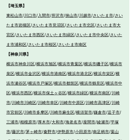
【埼玉県】
東松山市
/
川口市
/
入間市
/
所沢市
/
挟山市
/
川越市
/
さいたま市
/
さい
たま市岩槻区
/
さいたま市見沼区
/
さいたま市北区
/
さいたま市大
宮区
/
さいたま市西区
/
さいたま市緑区
/
さいたま市中央区
/
さいた
ま市浦和区
/
さいたま市桜区
/
さいたま市南区
【神奈川県】
横浜市神奈川区
/
横浜市旭区
/
横浜市青葉区
/
横浜市磯子区
/
横浜市
泉区
/
横浜市金沢区
/
横浜市港南区
/
横浜市港北区
/
横浜市栄区
/
横
浜市瀬谷区
/
横浜市戸塚区
/
横浜市都筑区
/
横浜市鶴見区
/
横浜市中
区
/
横浜市西区
/
横浜市保土ヶ谷区
/
横浜市緑区
/
横浜市南区
/
川崎
市
/
川崎市川崎区
/
川崎市幸区
/
川崎市中原区
/
川崎市高津区
/
川崎
市宮前区
/
川崎市多摩区
/
川崎市麻生区
/
横須賀市
/
鎌倉市
/
逗子市
/
三浦市
/
相模原市
/
厚木市
/
大和市
/
海老名市
/
座間市
/
綾瀬市
/
平塚
市
/
藤沢市
/
茅ヶ崎市
/
秦野市
/
伊勢原市
/
小田原市
/
南足柄市
/
葉山