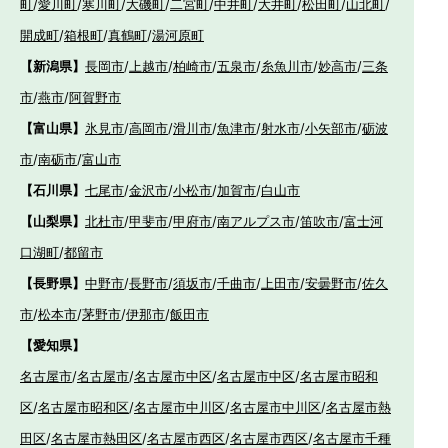
町
/
愛川町
/
寒川町
/
大磯町
/
二宮町
/
中井町
/
大井町
/
松田町
/
山北町
/
開成町
/
箱根町
/
真鶴町
/
湯河原町
【新潟県】
長岡市
/
上越市
/
柏崎市
/
五泉市
/
糸魚川市
/
妙高市
/
三条
市
/
燕市
/
阿賀野市
【富山県】
氷見市
/
高岡市
/
滑川市
/
魚津市
/
射水市
/
小矢部市
/
砺波
市
/
南砺市
/
富山市
【石川県】
七尾市
/
金沢市
/
小松市
/
加賀市
/
白山市
【山梨県】
北杜市
/
甲斐市
/
甲府市
/
南アルプス市
/
笛吹市
/
富士河
口湖町
/
都留市
【長野県】
中野市
/
長野市
/
須坂市
/
千曲市
/
上田市
/
安曇野市
/
佐久
市
/
松本市
/
茅野市
/
伊那市
/
飯田市
【愛知県】
名古屋市
/
名古屋市
/
名古屋市中区
/
名古屋市中区
/
名古屋市昭和
区
/
名古屋市昭和区
/
名古屋市中川区
/
名古屋市中川区
/
名古屋市熱
田区
/
名古屋市熱田区
/
名古屋市西区
/
名古屋市西区
/
名古屋市千種