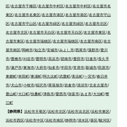
区
/
名古屋市千種区
/
名古屋市中村区
/
名古屋市中村区
/
名古屋市名
東区
/
名古屋市名東区
/
名古屋市港区
/
名古屋市港区
/
名古屋市守山
区
/
名古屋市守山区
/
名古屋市緑区
/
名古屋市緑区
/
名古屋市北区
/
名古屋市北区
/
名古屋市天白区
/
名古屋市天白区
/
名古屋市東区
/
名
古屋市東区
/
名古屋市瑞穂区
/
名古屋市瑞穂区
/
名古屋市南区
/
名古
屋市南区
/
岡崎市
/
知立市
/
安城市
/
みよし市
/
西尾市
/
蒲郡市
/
豊川
市
/
豊橋市
/
刈谷市
/
豊明市
/
高浜市
/
碧南市
/
豊田市
/
日進市
/
長久手
市
/
瀬戸市
/
東海市
/
大府市
/
知多市
/
半田市
/
常滑市
/
新城市
/
田原市
/
東郷町
/
幸田町
/
東浦町
/
阿久比町
/
武豊町
/
美浜町
/
一宮市
/
春日井
市
/
犬山市
/
小牧市
/
稲沢市
/
尾張旭市
/
岩倉市
/
清須市
/
北名古屋市
/
豊山町
/
大口町
/
扶桑町
/
津島市
/
愛西市
/
弥富市
/
あま市
/
大治町
/
蟹
江町
【静岡県】
浜松市天竜区
/
浜松市北区
/
浜松市浜北区
/
浜松市東区
/
浜松市西区
/
浜松市中区
/
浜松市南区
/
静岡市
/
清水区
/
葵区
/
駿河区
/