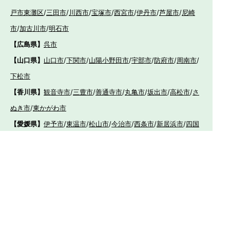
戸市東灘区
/
三田市
/
川西市
/
宝塚市
/
西宮市
/
伊丹市
/
芦屋市
/
尼崎
市
/
加古川市
/
明石市
【広島県】
呉市
【山口県】
山口市
/
下関市
/
山陽小野田市
/
宇部市
/
防府市
/
周南市
/
下松市
【香川県】
観音寺市
/
三豊市
/
善通寺市
/
丸亀市
/
坂出市
/
高松市
/
さ
ぬき市
/
東かがわ市
【愛媛県】
伊予市
/
東温市
/
松山市
/
今治市
/
西条市
/
新居浜市
/
四国
中央市
【福岡県】
福岡市東区
/
福岡市南区
/
福岡市博多区
/
福岡市早良区
/
福岡市西
区
/
福岡市中央区
/
福岡市城南区
/
北九州市八幡西区
/
北九州市小倉
南区
/
北九州市小倉北区
/
北九州市門司区
/
北九州市若松区
/
北九州
市八幡東区
/
北九州市戸畑区
/
久留米市
/
飯塚市
/
大牟田市
/
春日市
/