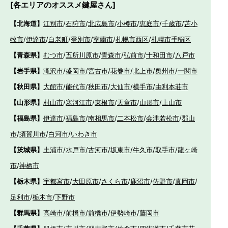
[各エリアのオススメ鍵屋さん]
【北海道】
江別市
/
石狩市
/
北広島市
/
小樽市
/
恵庭市
/
千歳市
/
苫小
牧市
/
伊達市
/
白老町
/
登別市
/
室蘭市
/
札幌市西区
/
札幌市手稲区
【青森県】
むつ市
/
五所川原市
/
青森市
/
弘前市
/
十和田市
/
八戸市
【岩手県】
滝沢市
/
盛岡市
/
宮古市
/
花巻市
/
北上市
/
奥州市
/
一関市
【秋田県】
大館市
/
能代市
/
秋田市
/
大仙市
/
横手市
/
由利本荘市
【山形県】
村山市
/
寒河江市
/
東根市
/
天童市
/
山形市
/
上山市
【福島県】
伊達市
/
福島市
/
南相馬市
/
二本松市
/
会津若松市
/
郡山
市
/
須賀川市
/
白河市
/
いわき市
【茨城県】
土浦市
/
水戸市
/
古河市
/
坂東市
/
牛久市
/
取手市
/
龍ヶ崎
市
/
神栖市
【栃木県】
宇都宮市
/
大田原市
/
さくら市
/
鹿沼市
/
佐野市
/
真岡市
/
足利市
/
栃木市
/
下野市
【群馬県】
高崎市
/
前橋市
/
前橋市
/
伊勢崎市
/
藤岡市