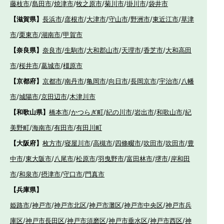
藤枝市
/
島田市
/
焼津市
/
牧之原市
/
菊川市
/
掛川市
/
袋井市
【滋賀県】
長浜市
/
彦根市
/
大津市
/
守山市
/
野洲市
/
東近江市
/
草津
市
/
栗東市
/
湖南市
/
甲賀市
【奈良県】
奈良市
/
生駒市
/
大和郡山市
/
天理市
/
香芝市
/
大和高田
市
/
桜井市
/
葛城市
/
橿原市
【京都府】
京都市
/
南丹市
/
亀岡市
/
向日市
/
長岡京市
/
宇治市
/
八幡
市
/
城陽市
/
京田辺市
/
木津川市
【和歌山県】
橋本市
/
かつらぎ町
/
紀の川市
/
岩出市
/
和歌山市
/
紀
美野町
/
海南市
/
有田市
/
有田川町
【大阪府】
枚方市
/
寝屋川市
/
高槻市
/
四條畷市
/
吹田市
/
吹田市
/
豊
中市
/
東大阪市
/
八尾市
/
松原市
/
羽曳野市
/
富田林市
/
堺市
/
岸和田
市
/
和泉市
/
摂津市
/
守口市
/
門真市
【兵庫県】
姫路市
/
神戸市
/
神戸市北区
/
神戸市灘区
/
神戸市中央区
/
神戸市兵
庫区
/
神戸市長田区
/
神戸市須磨区
/
神戸市垂水区
/
神戸市西区
/
神