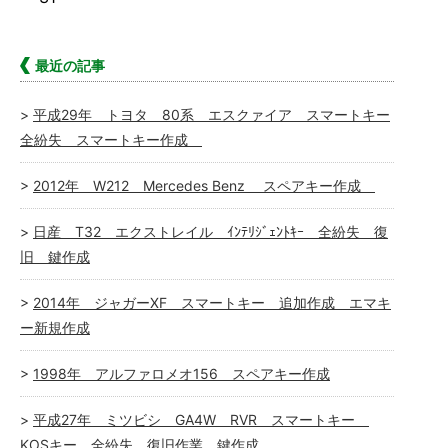
最近の記事
平成29年 トヨタ 80系 エスクァイア スマートキー
全紛失 スマートキー作成
2012年 W212 Mercedes Benz スペアキー作成
日産 T32 エクストレイル ｲﾝﾃﾘｼﾞｪﾝﾄｷｰ 全紛失 復
旧 鍵作成
2014年 ジャガーXF スマートキー 追加作成 エマキ
ー新規作成
1998年 アルファロメオ156 スペアキー作成
平成27年 ミツビシ GA4W RVR スマートキー
KOSキー 全紛失 復旧作業 鍵作成